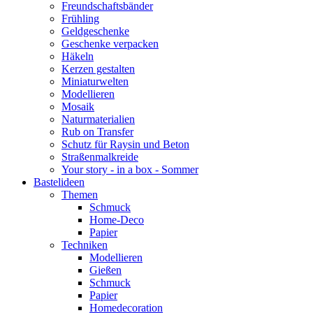
Freundschaftsbänder
Frühling
Geldgeschenke
Geschenke verpacken
Häkeln
Kerzen gestalten
Miniaturwelten
Modellieren
Mosaik
Naturmaterialien
Rub on Transfer
Schutz für Raysin und Beton
Straßenmalkreide
Your story - in a box - Sommer
Bastelideen
Themen
Schmuck
Home-Deco
Papier
Techniken
Modellieren
Gießen
Schmuck
Papier
Homedecoration