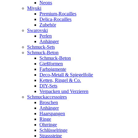
Neons
Miyuki
Premium-Rocailles
Delica-Rocailles
Zubehör
Swarovski
Perlen
Anhänger
Schmuck-Sets
Schmuck-Beton
Schmuck-Beton
Gießformen
Farbpigmente
Deco-Metall & Spiegelfolie
Ketten, Ringel & Co.
DIY-Sets
Verpacken und Verzieren
Schmuckaccessoires
Broschen
Anhänger
Haarspangen
Ringe
Ohrringe
Schlüsselringe
Strasssteine