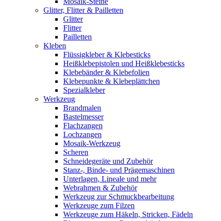
Mosaik-Steine
Glitter, Flitter & Pailletten
Glitter
Flitter
Pailletten
Kleben
Flüssigkleber & Klebesticks
Heißklebepistolen und Heißklebesticks
Klebebänder & Klebefolien
Klebepunkte & Klebeplättchen
Spezialkleber
Werkzeug
Brandmalen
Bastelmesser
Flachzangen
Lochzangen
Mosaik-Werkzeug
Scheren
Schneidegeräte und Zubehör
Stanz-, Binde- und Prägemaschinen
Unterlagen, Lineale und mehr
Webrahmen & Zubehör
Werkzeug zur Schmuckbearbeitung
Werkzeuge zum Filzen
Werkzeuge zum Häkeln, Stricken, Fädeln