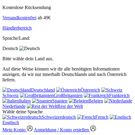
Kostenlose Rücksendung
Versandkostenfrei
ab 49€
Händlerbereich
Sprache/Land:
Deutsch
Bitte wähle dein Land aus.
Auf diese Weise können wir dir alle benötigten Informationen
anzeigen, da wir nur innerhalb Deutschlands und nach Österreich
liefern.
Deutschland
Österreich
Schweiz
Großbritannien
Frankreich
Italien
Spanien
Belgien
Niederlande
Rest der Welt
Wähle deine Sprache
Schweizerdeutsch
French
Englisch
Mein Konto
Anmeldung / Konto erstellen