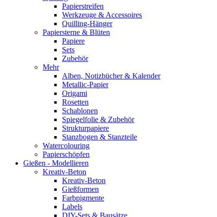
Papierstreifen
Werkzeuge & Accessoires
Quilling-Hänger
Papiersterne & Blüten
Papiere
Sets
Zubehör
Mehr
Alben, Notizbücher & Kalender
Metallic-Papier
Origami
Rosetten
Schablonen
Spiegelfolie & Zubehör
Strukturpapiere
Stanzbogen & Stanzteile
Watercolouring
Papierschöpfen
Gießen - Modellieren
Kreativ-Beton
Kreativ-Beton
Gießformen
Farbpigmente
Labels
DIY-Sets & Bausätze