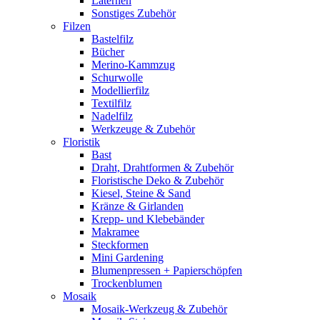
Laternen
Sonstiges Zubehör
Filzen
Bastelfilz
Bücher
Merino-Kammzug
Schurwolle
Modellierfilz
Textilfilz
Nadelfilz
Werkzeuge & Zubehör
Floristik
Bast
Draht, Drahtformen & Zubehör
Floristische Deko & Zubehör
Kiesel, Steine & Sand
Kränze & Girlanden
Krepp- und Klebebänder
Makramee
Steckformen
Mini Gardening
Blumenpressen + Papierschöpfen
Trockenblumen
Mosaik
Mosaik-Werkzeug & Zubehör