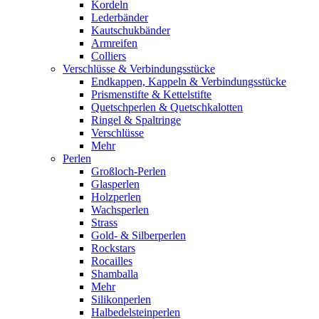
Kordeln
Lederbänder
Kautschukbänder
Armreifen
Colliers
Verschlüsse & Verbindungsstücke
Endkappen, Kappeln & Verbindungsstücke
Prismenstifte & Kettelstifte
Quetschperlen & Quetschkalotten
Ringel & Spaltringe
Verschlüsse
Mehr
Perlen
Großloch-Perlen
Glasperlen
Holzperlen
Wachsperlen
Strass
Gold- & Silberperlen
Rockstars
Rocailles
Shamballa
Mehr
Silikonperlen
Halbedelsteinperlen