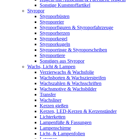
Sonstige Kunststoffartikel
Styropor
Styroporbüsten
Styroporeier
Styroporfiguren & Styroporfahrzeuge
Styroporherzen
Styroporkegel
Styroporkugeln
Styroporringe & Styroporscheiben
Styroportiere
Sonstiges aus Styropor
Wachs, Licht & Lampen
Verzierwachs & Wachsfolie
Wachsborten & Wachszierstreifen
Wachszahlen & Wachsschriften
Wachsmotive & Wachsbilder
Transfer
Wachsliner
Kerzen gießen
Kerzen, LED-Kerzen & Kerzenständer
Lichterketten
Lampenfüße & Fassungen
Lampenschirme
Licht- & Lampenfolien