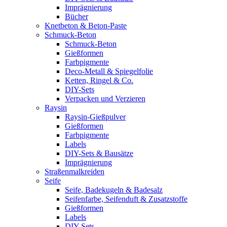
Imprägnierung
Bücher
Knetbeton & Beton-Paste
Schmuck-Beton
Schmuck-Beton
Gießformen
Farbpigmente
Deco-Metall & Spiegelfolie
Ketten, Ringel & Co.
DIY-Sets
Verpacken und Verzieren
Raysin
Raysin-Gießpulver
Gießformen
Farbpigmente
Labels
DIY-Sets & Bausätze
Imprägnierung
Straßenmalkreiden
Seife
Seife, Badekugeln & Badesalz
Seifenfarbe, Seifenduft & Zusatzstoffe
Gießformen
Labels
DIY-Sets