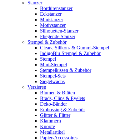
Stanzer
Bordürenstanzer
Eckstanzer
Ministanzer
Motivstanzer
Silhouetten-Stanzer
Fliegende Stanzer
Stempel & Zubehör
Clear-, Silikon- & Gummi-Stempel
IndigoBlu-Stempel & Zubehör
Stempel
Mini-Stempel
Stempelkissen & Zubehör
Stempel-Sets
Siegelwachs
Verzieren
Blumen & Blüten
Brads, Clips & Eyelets
Deko-Bänder
Embossing & Zubehör
Glitter & Flitter
Klammern
Knöpfe
Metallartikel
Papier-Accessoires