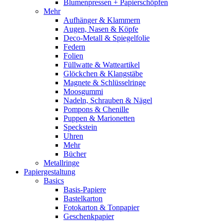
Blumenpressen + Papierschöpfen
Mehr
Aufhänger & Klammern
Augen, Nasen & Köpfe
Deco-Metall & Spiegelfolie
Federn
Folien
Füllwatte & Watteartikel
Glöckchen & Klangstäbe
Magnete & Schlüsselringe
Moosgummi
Nadeln, Schrauben & Nägel
Pompons & Chenille
Puppen & Marionetten
Speckstein
Uhren
Mehr
Bücher
Metallringe
Papiergestaltung
Basics
Basis-Papiere
Bastelkarton
Fotokarton & Tonpapier
Geschenkpapier