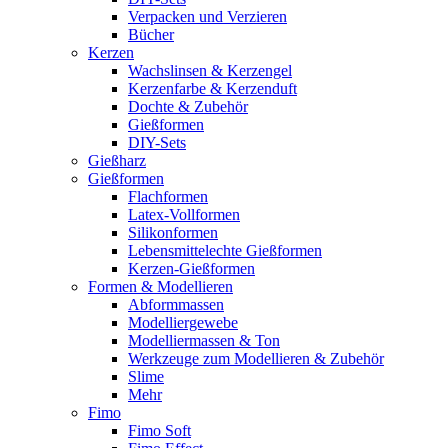
Verpacken und Verzieren
Bücher
Kerzen
Wachslinsen & Kerzengel
Kerzenfarbe & Kerzenduft
Dochte & Zubehör
Gießformen
DIY-Sets
Gießharz
Gießformen
Flachformen
Latex-Vollformen
Silikonformen
Lebensmittelechte Gießformen
Kerzen-Gießformen
Formen & Modellieren
Abformmassen
Modelliergewebe
Modelliermassen & Ton
Werkzeuge zum Modellieren & Zubehör
Slime
Mehr
Fimo
Fimo Soft