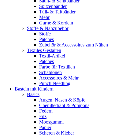
Satin- & Samtbänder
Spitzenbänder
Tüll- & Taftbänder
Mehr
Garne & Kordeln
Stoffe & Nähzubehör
Stoffe
Patches
Zubehör & Accessoires zum Nähen
Textiles Gestalten
Textil-Artikel
Patches
Farbe für Textilien
Schablonen
Accessoires & Mehr
Punch Needling
Basteln mit Kindern
Basics
Augen, Nasen & Köpfe
Chenilledraht & Pompons
Federn
Filz
Moosgummi
Papier
Scheren & Kleber