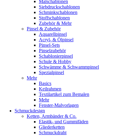
Malschablonen
Siebdruckschablonen
Schminkschablonen
Stoffschablonen
Zubehör & Mehr
Pinsel & Zubehör
Aquarellpinsel
Acryl- & Ölpinsel
Pinsel-Sets
Pinselzubehör
Schablonierpinsel
Schule & Hobby
Schwämme & Schwammpinsel
Spezialpinsel
Mehr
Basics
Keilrahmen
Textilartikel zum Bemalen
Mehr
Fenster-Malvorlagen
Schmuckdesign
Ketten, Armbänder & Co.
Elastik- und Gummifäden
Gliederketten
Schmuckdraht