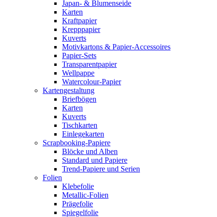
Japan- & Blumenseide
Karten
Kraftpapier
Krepppapier
Kuverts
Motivkartons & Papier-Accessoires
Papier-Sets
Transparentpapier
Wellpappe
Watercolour-Papier
Kartengestaltung
Briefbögen
Karten
Kuverts
Tischkarten
Einlegekarten
Scrapbooking-Papiere
Blöcke und Alben
Standard und Papiere
Trend-Papiere und Serien
Folien
Klebefolie
Metallic-Folien
Prägefolie
Spiegelfolie