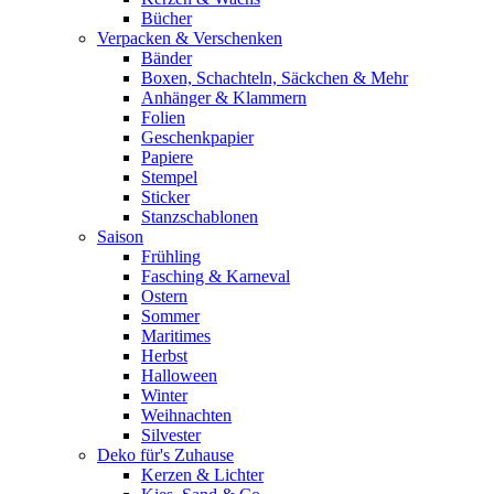
Bücher
Verpacken & Verschenken
Bänder
Boxen, Schachteln, Säckchen & Mehr
Anhänger & Klammern
Folien
Geschenkpapier
Papiere
Stempel
Sticker
Stanzschablonen
Saison
Frühling
Fasching & Karneval
Ostern
Sommer
Maritimes
Herbst
Halloween
Winter
Weihnachten
Silvester
Deko für's Zuhause
Kerzen & Lichter