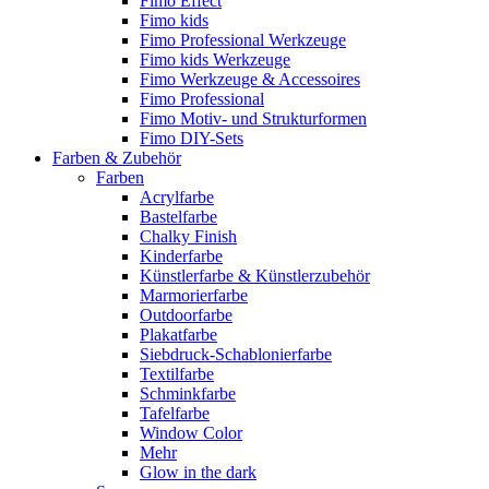
Fimo Effect
Fimo kids
Fimo Professional Werkzeuge
Fimo kids Werkzeuge
Fimo Werkzeuge & Accessoires
Fimo Professional
Fimo Motiv- und Strukturformen
Fimo DIY-Sets
Farben & Zubehör
Farben
Acrylfarbe
Bastelfarbe
Chalky Finish
Kinderfarbe
Künstlerfarbe & Künstlerzubehör
Marmorierfarbe
Outdoorfarbe
Plakatfarbe
Siebdruck-Schablonierfarbe
Textilfarbe
Schminkfarbe
Tafelfarbe
Window Color
Mehr
Glow in the dark