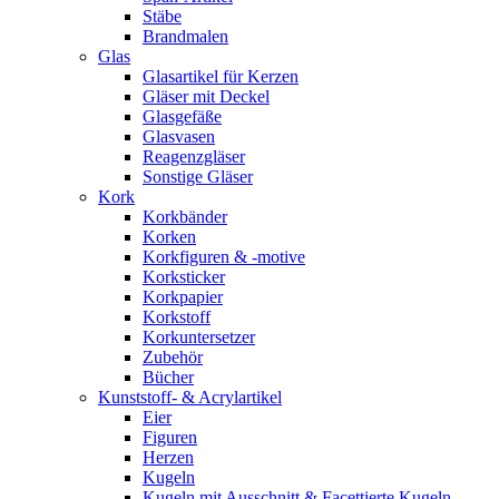
Stäbe
Brandmalen
Glas
Glasartikel für Kerzen
Gläser mit Deckel
Glasgefäße
Glasvasen
Reagenzgläser
Sonstige Gläser
Kork
Korkbänder
Korken
Korkfiguren & -motive
Korksticker
Korkpapier
Korkstoff
Korkuntersetzer
Zubehör
Bücher
Kunststoff- & Acrylartikel
Eier
Figuren
Herzen
Kugeln
Kugeln mit Ausschnitt & Facettierte Kugeln