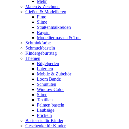
Mehr
Malen & Zeichnen
Gießen & Modellieren
Fimo
Slime
Straßenmalkreiden
Raysin
Modelliermassen & Ton
Schminkfarbe
Schmuckbasteln
Kindergeburtstag
Themen
Bügelperlen
Laternen
Mobile & Zubehör
Loom Bandz
Schultüten
Window Color
Slime
Textilien
Palmen basteln
Laubsäge
Prickeln
Bastelsets für Kinder
Geschenke für Kinder