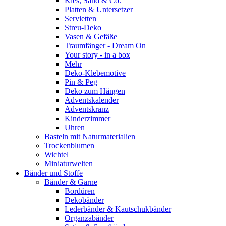
Kies, Sand & Co.
Platten & Untersetzer
Servietten
Streu-Deko
Vasen & Gefäße
Traumfänger - Dream On
Your story - in a box
Mehr
Deko-Klebemotive
Pin & Peg
Deko zum Hängen
Adventskalender
Adventskranz
Kinderzimmer
Uhren
Basteln mit Naturmaterialien
Trockenblumen
Wichtel
Miniaturwelten
Bänder und Stoffe
Bänder & Garne
Bordüren
Dekobänder
Lederbänder & Kautschukbänder
Organzabänder