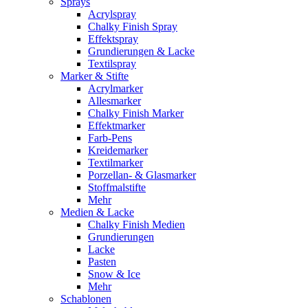
Sprays
Acrylspray
Chalky Finish Spray
Effektspray
Grundierungen & Lacke
Textilspray
Marker & Stifte
Acrylmarker
Allesmarker
Chalky Finish Marker
Effektmarker
Farb-Pens
Kreidemarker
Textilmarker
Porzellan- & Glasmarker
Stoffmalstifte
Mehr
Medien & Lacke
Chalky Finish Medien
Grundierungen
Lacke
Pasten
Snow & Ice
Mehr
Schablonen