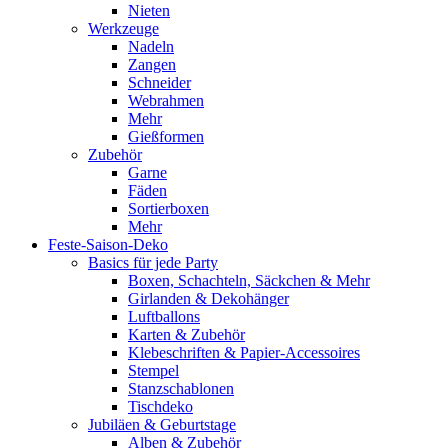
Nieten
Werkzeuge
Nadeln
Zangen
Schneider
Webrahmen
Mehr
Gießformen
Zubehör
Garne
Fäden
Sortierboxen
Mehr
Feste-Saison-Deko
Basics für jede Party
Boxen, Schachteln, Säckchen & Mehr
Girlanden & Dekohänger
Luftballons
Karten & Zubehör
Klebeschriften & Papier-Accessoires
Stempel
Stanzschablonen
Tischdeko
Jubiläen & Geburtstage
Alben & Zubehör