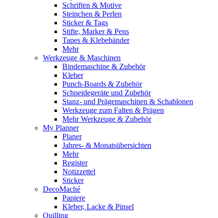
Schriften & Motive
Steinchen & Perlen
Sticker & Tags
Stifte, Marker & Pens
Tapes & Klebebänder
Mehr
Werkzeuge & Maschinen
Bindemaschine & Zubehör
Kleber
Punch-Boards & Zubehör
Schneidegeräte und Zubehör
Stanz- und Prägemaschinen & Schablonen
Werkzeuge zum Falten & Prägen
Mehr Werkzeuge & Zubehör
My Planner
Planer
Jahres- & Monatsübersichten
Mehr
Register
Notizzettel
Sticker
DecoMaché
Papiere
Kleber, Lacke & Pinsel
Quilling