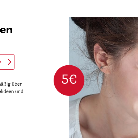
ren
n
5€
mäßig über
elideen und