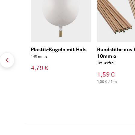
Plastik-Kugeln mit Hals
Rundstäbe aus 
10mm ø
140 mm ø
1m, astfrei
4,79 €
1,59 €
1,59 € / 1 m