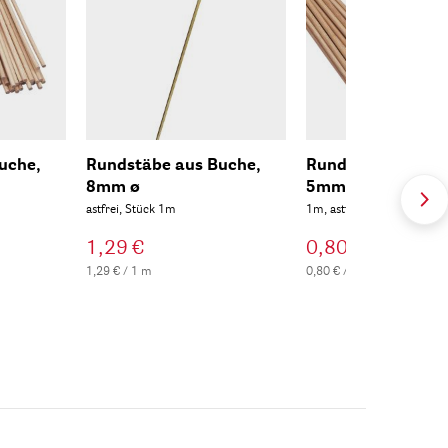
uche,
Rundstäbe aus Buche,
Rundstäbe aus Bu
8mm ø
5mm ø
astfrei, Stück 1m
1m, astfrei
1,29 €
0,80 €
1,29 € / 1 m
0,80 € / 1 m