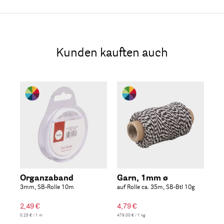
Kunden kauften auch
Be
Organzaband
Garn, 1mm ø
Gl
3mm, SB-Rolle 10m
auf Rolle ca. 35m, SB-Btl 10g
4
Dos
2,49 €
4,79 €
4,7
0,25 € / 1 m
479,00 € / 1 kg