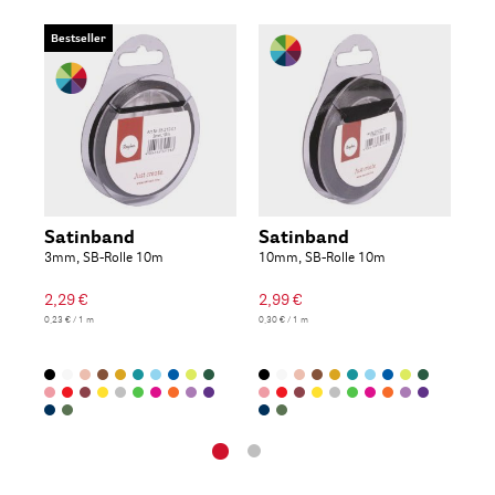
Bestseller
Satinband
Satinband
Or
3mm, SB-Rolle 10m
10mm, SB-Rolle 10m
3mm
2,29 €
2,99 €
2,4
0,23 € / 1 m
0,30 € / 1 m
0,25 