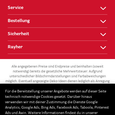
Service
Bestellung
Sicherheit
Rayher
Alle angegebenen Preise sind Endpreise und beinhalten (soweit
notwendig) bereits die gesetzliche Mehrwertsteuer. Aufgrund
unterschiedlicher Bildschirmdarstellungen sind Farbabweichungen
möglich. Eventuell angezeigte Deko-Ideen dienen lediglich als Anregung
und stehen nicht zum Verkauf.
Für die Bereitstellung unserer Angebote werden auf dieser Seite
** Die 3 für 2-Aktion gilt für alle Artikel der Kategorie „Gießen –
technisch notwendige Cookies gesetzt. Darüber hinaus
Modellieren / Gießformen“ in unserem Onlineshop unter
verwenden wir mit deiner Zustimmung die Dienste Google
www.Rayher.com. Ab 3 Gießformen im Warenkorb erhältst du die
Analytics, Google Ads, Bing Ads, Facebook Ads, Taboola, Pinterest
günstigste Gießform gratis. Dieses Angebot potenziert sich im 3er-
Ads und Awin. Weitere Informationen findest du in unserer