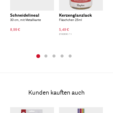
Schneidelineal
Kerzenglanzlack
Ke
30 cm, mit Metallkante
Fläschchen 25ml
fü
Fla
8,99 €
5,49 €
219,60 € / 1 l
Kunden kauften auch