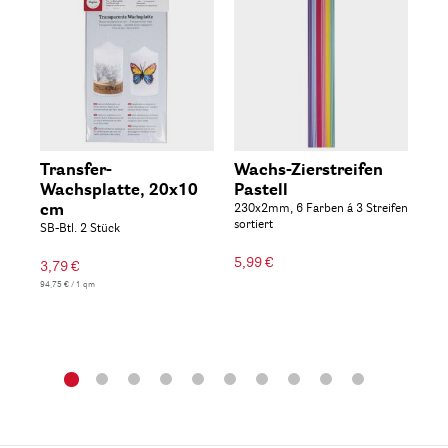
Transfer-
Wachs-Zierstreifen
Wa
Wachsplatte, 20x10
Pastell
O
cm
230x2mm, 6 Farben á 3 Streifen
2,5
sortiert
SB-Btl. 2 Stück
4,7
5,99 €
3,79 €
94,75 € / 1 qm