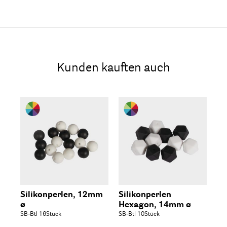
Kunden kauften auch
Silikonperlen, 12mm
Silikonperlen
Hä
ø
Hexagon, 14mm ø
SB-
SB-Btl 16Stück
SB-Btl 10Stück
5,9