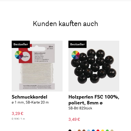
Kunden kauften auch
Bestseller
Bestseller
Schmuckkordel
Holzperlen FSC 100%,
ø 1 mm, SB-Karte 20 m
poliert, 8mm ø
SB-Btl 82Stück
3,29 €
3,49 €
0,16 € / 1 m