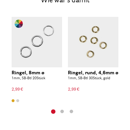
Wie wär's damit
Ringel, 8mm ø
Ringel, rund, 4,6mm ø
Ri
1mm, SB-Btl 20Stück
1mm, SB-Btl 30Stück, gold
2mm
2,99 €
2,99 €
2,9