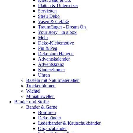
Kies, Sand & Co.
Platten & Untersetzer
Servietten
Streu-Deko
Vasen & Gefäße
Traumfänger - Dream On
Your story - in a box
Mehr
Deko-Klebemotive
Pin & Peg
Deko zum Hängen
Adventskalender
Adventskranz
Kinderzimmer
Uhren
Basteln mit Naturmaterialien
Trockenblumen
Wichtel
Miniaturwelten
Bänder und Stoffe
Bänder & Garne
Bordüren
Dekobänder
Lederbänder & Kautschukbänder
Organzabänder