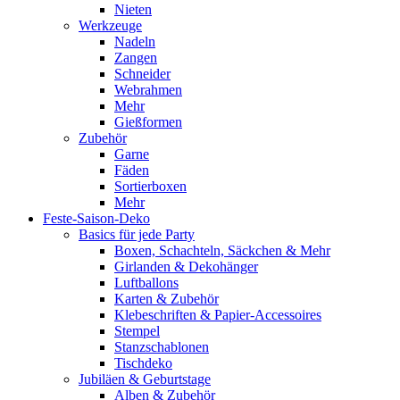
Nieten
Werkzeuge
Nadeln
Zangen
Schneider
Webrahmen
Mehr
Gießformen
Zubehör
Garne
Fäden
Sortierboxen
Mehr
Feste-Saison-Deko
Basics für jede Party
Boxen, Schachteln, Säckchen & Mehr
Girlanden & Dekohänger
Luftballons
Karten & Zubehör
Klebeschriften & Papier-Accessoires
Stempel
Stanzschablonen
Tischdeko
Jubiläen & Geburtstage
Alben & Zubehör