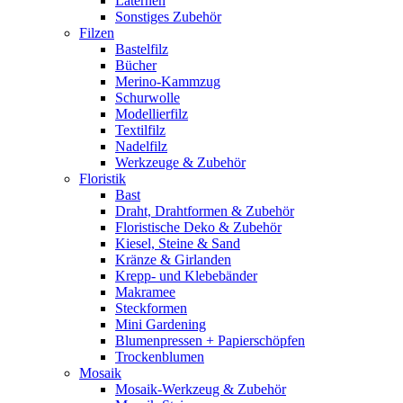
Laternen
Sonstiges Zubehör
Filzen
Bastelfilz
Bücher
Merino-Kammzug
Schurwolle
Modellierfilz
Textilfilz
Nadelfilz
Werkzeuge & Zubehör
Floristik
Bast
Draht, Drahtformen & Zubehör
Floristische Deko & Zubehör
Kiesel, Steine & Sand
Kränze & Girlanden
Krepp- und Klebebänder
Makramee
Steckformen
Mini Gardening
Blumenpressen + Papierschöpfen
Trockenblumen
Mosaik
Mosaik-Werkzeug & Zubehör