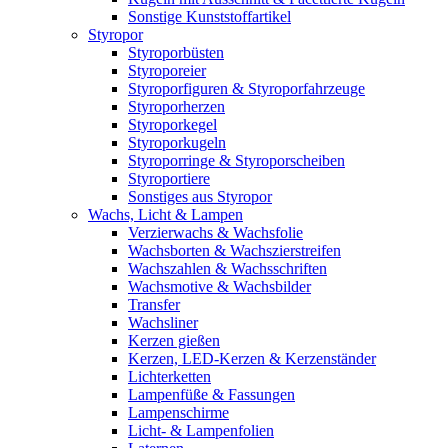
Sonstige Kunststoffartikel
Styropor
Styroporbüsten
Styroporeier
Styroporfiguren & Styroporfahrzeuge
Styroporherzen
Styroporkegel
Styroporkugeln
Styroporringe & Styroporscheiben
Styroportiere
Sonstiges aus Styropor
Wachs, Licht & Lampen
Verzierwachs & Wachsfolie
Wachsborten & Wachszierstreifen
Wachszahlen & Wachsschriften
Wachsmotive & Wachsbilder
Transfer
Wachsliner
Kerzen gießen
Kerzen, LED-Kerzen & Kerzenständer
Lichterketten
Lampenfüße & Fassungen
Lampenschirme
Licht- & Lampenfolien