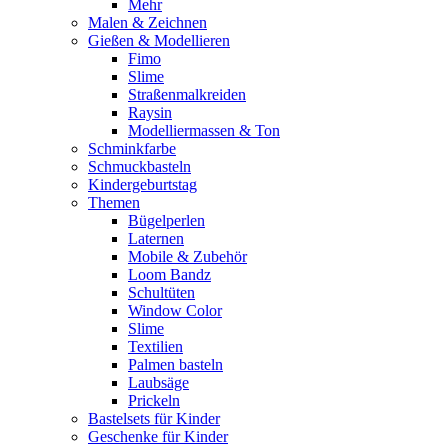
Mehr
Malen & Zeichnen
Gießen & Modellieren
Fimo
Slime
Straßenmalkreiden
Raysin
Modelliermassen & Ton
Schminkfarbe
Schmuckbasteln
Kindergeburtstag
Themen
Bügelperlen
Laternen
Mobile & Zubehör
Loom Bandz
Schultüten
Window Color
Slime
Textilien
Palmen basteln
Laubsäge
Prickeln
Bastelsets für Kinder
Geschenke für Kinder