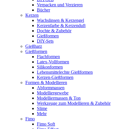
Verpacken und Verzieren
Bücher
Kerzen
Wachslinsen & Kerzengel
Kerzenfarbe & Kerzenduft
Dochte & Zubehör
Gießformen
DIY-Sets
Gießharz
Gießformen
Flachformen
Latex-Vollformen
Silikonformen
Lebensmittelechte Gießformen
Kerzen-Gießformen
Formen & Modellieren
Abformmassen
Modelliergewebe
Modelliermassen & Ton
Werkzeuge zum Modellieren & Zubehör
Slime
Mehr
Fimo
Fimo Soft