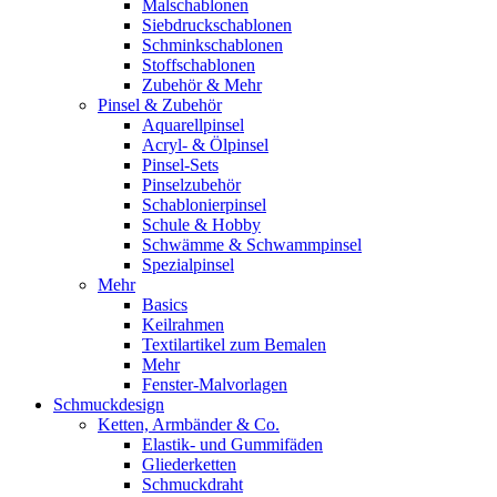
Malschablonen
Siebdruckschablonen
Schminkschablonen
Stoffschablonen
Zubehör & Mehr
Pinsel & Zubehör
Aquarellpinsel
Acryl- & Ölpinsel
Pinsel-Sets
Pinselzubehör
Schablonierpinsel
Schule & Hobby
Schwämme & Schwammpinsel
Spezialpinsel
Mehr
Basics
Keilrahmen
Textilartikel zum Bemalen
Mehr
Fenster-Malvorlagen
Schmuckdesign
Ketten, Armbänder & Co.
Elastik- und Gummifäden
Gliederketten
Schmuckdraht