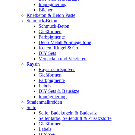
Imprägnierung
Bücher
Knetbeton & Beton-Paste
Schmuck-Beton
Schmuck-Beton
Gießformen
Farbpigmente
Deco-Metall & Spiegelfolie
Ketten, Ringel & Co.
DIY-Sets
Verpacken und Verzieren
Raysin
Raysin-Gießpulver
Gießformen
Farbpigmente
Labels
DIY-Sets & Bausätze
Imprägnierung
Straßenmalkreiden
Seife
Seife, Badekugeln & Badesalz
Seifenfarbe, Seifenduft & Zusatzstoffe
Gießformen
Labels
DIY-Sets