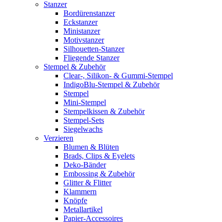
Stanzer
Bordürenstanzer
Eckstanzer
Ministanzer
Motivstanzer
Silhouetten-Stanzer
Fliegende Stanzer
Stempel & Zubehör
Clear-, Silikon- & Gummi-Stempel
IndigoBlu-Stempel & Zubehör
Stempel
Mini-Stempel
Stempelkissen & Zubehör
Stempel-Sets
Siegelwachs
Verzieren
Blumen & Blüten
Brads, Clips & Eyelets
Deko-Bänder
Embossing & Zubehör
Glitter & Flitter
Klammern
Knöpfe
Metallartikel
Papier-Accessoires