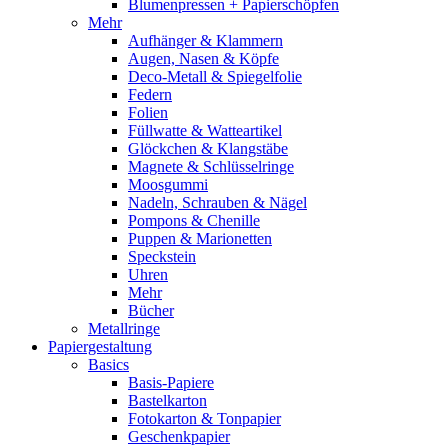
Blumenpressen + Papierschöpfen
Mehr
Aufhänger & Klammern
Augen, Nasen & Köpfe
Deco-Metall & Spiegelfolie
Federn
Folien
Füllwatte & Watteartikel
Glöckchen & Klangstäbe
Magnete & Schlüsselringe
Moosgummi
Nadeln, Schrauben & Nägel
Pompons & Chenille
Puppen & Marionetten
Speckstein
Uhren
Mehr
Bücher
Metallringe
Papiergestaltung
Basics
Basis-Papiere
Bastelkarton
Fotokarton & Tonpapier
Geschenkpapier