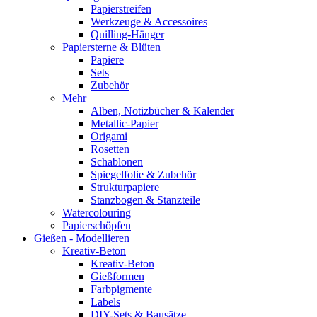
Papierstreifen
Werkzeuge & Accessoires
Quilling-Hänger
Papiersterne & Blüten
Papiere
Sets
Zubehör
Mehr
Alben, Notizbücher & Kalender
Metallic-Papier
Origami
Rosetten
Schablonen
Spiegelfolie & Zubehör
Strukturpapiere
Stanzbogen & Stanzteile
Watercolouring
Papierschöpfen
Gießen - Modellieren
Kreativ-Beton
Kreativ-Beton
Gießformen
Farbpigmente
Labels
DIY-Sets & Bausätze