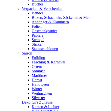
Bücher
Verpacken & Verschenken
Bänder
Boxen, Schachteln, Säckchen & Mehr
Anhänger & Klammern
Folien
Geschenkpapier
Papiere
Stempel
Sticker
Stanzschablonen
Saison
Frühling
Fasching & Karneval
Ostern
Sommer
Maritimes
Herbst
Halloween
Winter
Weihnachten
Silvester
Deko für's Zuhause
Kerzen & Lichter