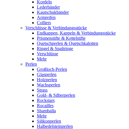
Kordeln
Lederbänder
Kautschukbänder
Armreifen
Colliers
Verschlüsse & Verbindungsstücke
Endkappen, Kappeln & Verbindungsstücke
Prismenstifte & Kettelstifte
Quetschperlen & Quetschkalotten
Ringel & Spaltringe
Verschlüsse
Mehr
Perlen
Großloch-Perlen
Glasperlen
Holzperlen
Wachsperlen
Strass
Gold- & Silberperlen
Rockstars
Rocailles
Shamballa
Mehr
Silikonperlen
Halbedelsteinperlen