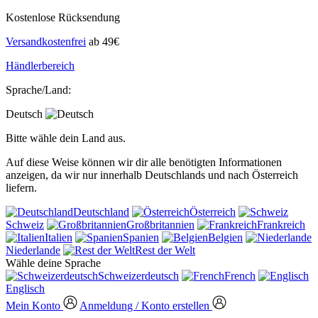
Kostenlose Rücksendung
Versandkostenfrei
ab 49€
Händlerbereich
Sprache/Land:
Deutsch
Bitte wähle dein Land aus.
Auf diese Weise können wir dir alle benötigten Informationen
anzeigen, da wir nur innerhalb Deutschlands und nach Österreich
liefern.
Deutschland
Österreich
Schweiz
Großbritannien
Frankreich
Italien
Spanien
Belgien
Niederlande
Rest der Welt
Wähle deine Sprache
Schweizerdeutsch
French
Englisch
Mein Konto
Anmeldung / Konto erstellen