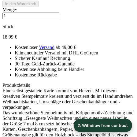
In den Warenkorb
Menge:
Stück
18,99 €
Kostenloser
Versand
ab 49,00 €
Klimaneutraler Versand mit DHL GoGreen
Sicherer Kauf auf Rechnung
30 Tage Geld-Zurück-Garantie
Kostenlose Abholung beim Händler
Kostenlose Rückgabe
Produktdetails
Eine selbst gestaltete Karte kommt von Herzen. Mit diesem
kreativen Stempelmotiv kreierst und verzierst du im Handumdrehen
Weihnachtskarten, Umschläge oder Geschenkanhänger und -
verpackungen.
Das wunderschöne Stempelmotiv mit Krippenmotiv-Zeichnung und
Schriftzug „Gesegnete Weihnachten und ein gutes neues Jahr“ in
der Größe 7 mal 8 cm setzt hübsche Akzente auf selbst kreierten
Karten, Geschenkanhängern, Papier, Karton und vielem mehr. Die
Größenangabe gilt für den Holzblock – das Stempelbild ist etwas