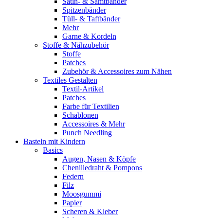
Satin- & Samtbänder
Spitzenbänder
Tüll- & Taftbänder
Mehr
Garne & Kordeln
Stoffe & Nähzubehör
Stoffe
Patches
Zubehör & Accessoires zum Nähen
Textiles Gestalten
Textil-Artikel
Patches
Farbe für Textilien
Schablonen
Accessoires & Mehr
Punch Needling
Basteln mit Kindern
Basics
Augen, Nasen & Köpfe
Chenilledraht & Pompons
Federn
Filz
Moosgummi
Papier
Scheren & Kleber