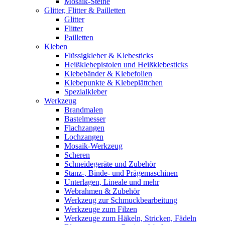
Mosaik-Steine
Glitter, Flitter & Pailletten
Glitter
Flitter
Pailletten
Kleben
Flüssigkleber & Klebesticks
Heißklebepistolen und Heißklebesticks
Klebebänder & Klebefolien
Klebepunkte & Klebeplättchen
Spezialkleber
Werkzeug
Brandmalen
Bastelmesser
Flachzangen
Lochzangen
Mosaik-Werkzeug
Scheren
Schneidegeräte und Zubehör
Stanz-, Binde- und Prägemaschinen
Unterlagen, Lineale und mehr
Webrahmen & Zubehör
Werkzeug zur Schmuckbearbeitung
Werkzeuge zum Filzen
Werkzeuge zum Häkeln, Stricken, Fädeln