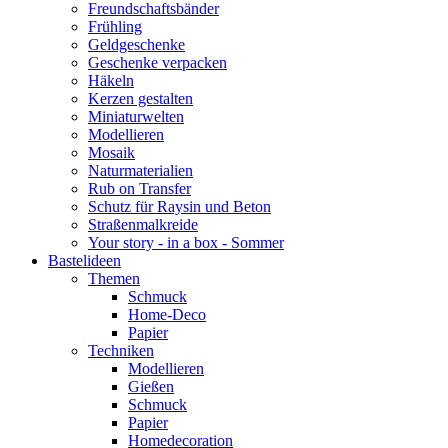
Freundschaftsbänder
Frühling
Geldgeschenke
Geschenke verpacken
Häkeln
Kerzen gestalten
Miniaturwelten
Modellieren
Mosaik
Naturmaterialien
Rub on Transfer
Schutz für Raysin und Beton
Straßenmalkreide
Your story - in a box - Sommer
Bastelideen
Themen
Schmuck
Home-Deco
Papier
Techniken
Modellieren
Gießen
Schmuck
Papier
Homedecoration