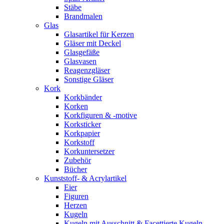
Stäbe
Brandmalen
Glas
Glasartikel für Kerzen
Gläser mit Deckel
Glasgefäße
Glasvasen
Reagenzgläser
Sonstige Gläser
Kork
Korkbänder
Korken
Korkfiguren & -motive
Korksticker
Korkpapier
Korkstoff
Korkuntersetzer
Zubehör
Bücher
Kunststoff- & Acrylartikel
Eier
Figuren
Herzen
Kugeln
Kugeln mit Ausschnitt & Facettierte Kugeln