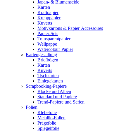
Japan- & Blumenseide
Karten
Kraftpapier
Krepppapier
Kuverts
Motivkartons & Papier-Accessoires
Papier-Sets
Transparentpapier
Wellpappe
Watercolour-Papier
Kartengestaltung
Briefbögen
Karten
Kuverts
Tischkarten
Einlegekarten
Scrapbooking-Papiere
Blöcke und Alben
Standard und Papiere
Trend-Papiere und Serien
Folien
Klebefolie
Metallic-Folien
Prägefolie
Spiegelfolie