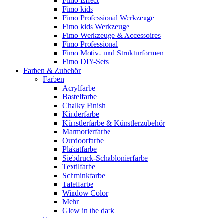
Fimo Effect
Fimo kids
Fimo Professional Werkzeuge
Fimo kids Werkzeuge
Fimo Werkzeuge & Accessoires
Fimo Professional
Fimo Motiv- und Strukturformen
Fimo DIY-Sets
Farben & Zubehör
Farben
Acrylfarbe
Bastelfarbe
Chalky Finish
Kinderfarbe
Künstlerfarbe & Künstlerzubehör
Marmorierfarbe
Outdoorfarbe
Plakatfarbe
Siebdruck-Schablonierfarbe
Textilfarbe
Schminkfarbe
Tafelfarbe
Window Color
Mehr
Glow in the dark