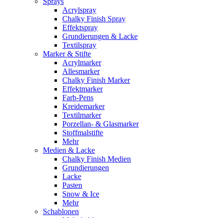
Sprays
Acrylspray
Chalky Finish Spray
Effektspray
Grundierungen & Lacke
Textilspray
Marker & Stifte
Acrylmarker
Allesmarker
Chalky Finish Marker
Effektmarker
Farb-Pens
Kreidemarker
Textilmarker
Porzellan- & Glasmarker
Stoffmalstifte
Mehr
Medien & Lacke
Chalky Finish Medien
Grundierungen
Lacke
Pasten
Snow & Ice
Mehr
Schablonen