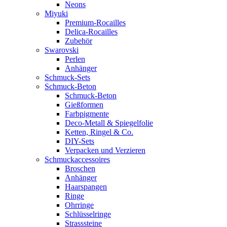
Neons
Miyuki
Premium-Rocailles
Delica-Rocailles
Zubehör
Swarovski
Perlen
Anhänger
Schmuck-Sets
Schmuck-Beton
Schmuck-Beton
Gießformen
Farbpigmente
Deco-Metall & Spiegelfolie
Ketten, Ringel & Co.
DIY-Sets
Verpacken und Verzieren
Schmuckaccessoires
Broschen
Anhänger
Haarspangen
Ringe
Ohrringe
Schlüsselringe
Strasssteine