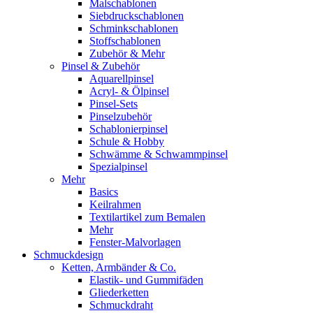
Malschablonen
Siebdruckschablonen
Schminkschablonen
Stoffschablonen
Zubehör & Mehr
Pinsel & Zubehör
Aquarellpinsel
Acryl- & Ölpinsel
Pinsel-Sets
Pinselzubehör
Schablonierpinsel
Schule & Hobby
Schwämme & Schwammpinsel
Spezialpinsel
Mehr
Basics
Keilrahmen
Textilartikel zum Bemalen
Mehr
Fenster-Malvorlagen
Schmuckdesign
Ketten, Armbänder & Co.
Elastik- und Gummifäden
Gliederketten
Schmuckdraht