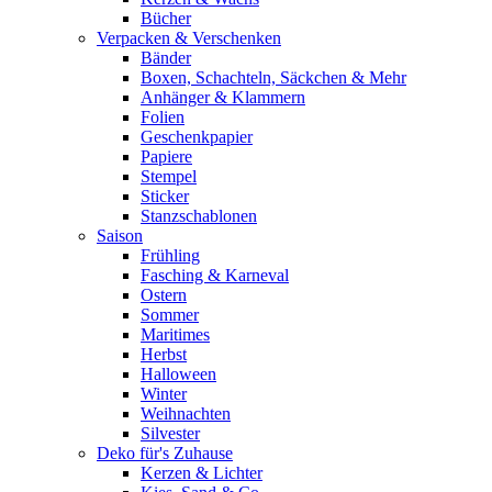
Bücher
Verpacken & Verschenken
Bänder
Boxen, Schachteln, Säckchen & Mehr
Anhänger & Klammern
Folien
Geschenkpapier
Papiere
Stempel
Sticker
Stanzschablonen
Saison
Frühling
Fasching & Karneval
Ostern
Sommer
Maritimes
Herbst
Halloween
Winter
Weihnachten
Silvester
Deko für's Zuhause
Kerzen & Lichter