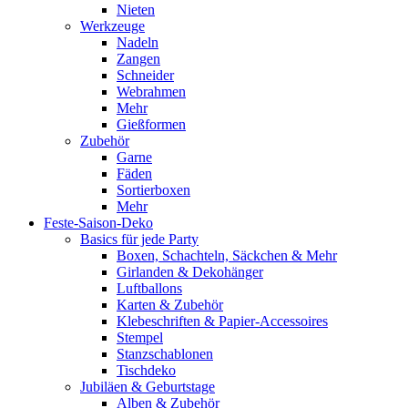
Nieten
Werkzeuge
Nadeln
Zangen
Schneider
Webrahmen
Mehr
Gießformen
Zubehör
Garne
Fäden
Sortierboxen
Mehr
Feste-Saison-Deko
Basics für jede Party
Boxen, Schachteln, Säckchen & Mehr
Girlanden & Dekohänger
Luftballons
Karten & Zubehör
Klebeschriften & Papier-Accessoires
Stempel
Stanzschablonen
Tischdeko
Jubiläen & Geburtstage
Alben & Zubehör