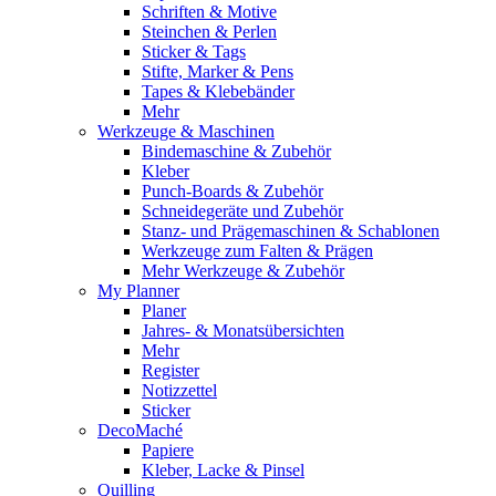
Schriften & Motive
Steinchen & Perlen
Sticker & Tags
Stifte, Marker & Pens
Tapes & Klebebänder
Mehr
Werkzeuge & Maschinen
Bindemaschine & Zubehör
Kleber
Punch-Boards & Zubehör
Schneidegeräte und Zubehör
Stanz- und Prägemaschinen & Schablonen
Werkzeuge zum Falten & Prägen
Mehr Werkzeuge & Zubehör
My Planner
Planer
Jahres- & Monatsübersichten
Mehr
Register
Notizzettel
Sticker
DecoMaché
Papiere
Kleber, Lacke & Pinsel
Quilling