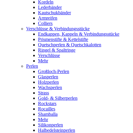
Kordeln
Lederbänder
Kautschukbänder
Armreifen
Colliers
Verschlüsse & Verbindungsstücke
Endkappen, Kappeln & Verbindungsstücke
Prismenstifte & Kettelstifte
Quetschperlen & Quetschkalotten
Ringel & Spaltringe
Verschlüsse
Mehr
Perlen
Großloch-Perlen
Glasperlen
Holzperlen
Wachsperlen
Strass
Gold- & Silberperlen
Rockstars
Rocailles
Shamballa
Mehr
Silikonperlen
Halbedelsteinperlen