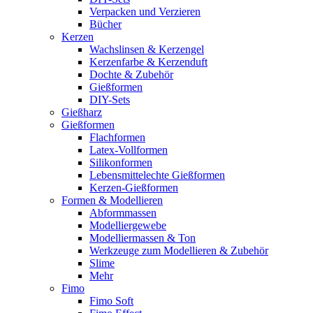
Verpacken und Verzieren
Bücher
Kerzen
Wachslinsen & Kerzengel
Kerzenfarbe & Kerzenduft
Dochte & Zubehör
Gießformen
DIY-Sets
Gießharz
Gießformen
Flachformen
Latex-Vollformen
Silikonformen
Lebensmittelechte Gießformen
Kerzen-Gießformen
Formen & Modellieren
Abformmassen
Modelliergewebe
Modelliermassen & Ton
Werkzeuge zum Modellieren & Zubehör
Slime
Mehr
Fimo
Fimo Soft