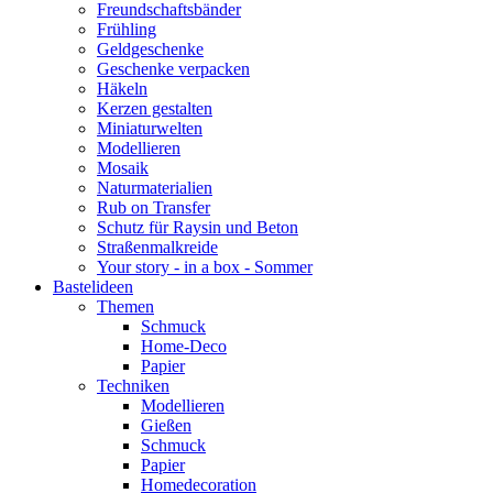
Freundschaftsbänder
Frühling
Geldgeschenke
Geschenke verpacken
Häkeln
Kerzen gestalten
Miniaturwelten
Modellieren
Mosaik
Naturmaterialien
Rub on Transfer
Schutz für Raysin und Beton
Straßenmalkreide
Your story - in a box - Sommer
Bastelideen
Themen
Schmuck
Home-Deco
Papier
Techniken
Modellieren
Gießen
Schmuck
Papier
Homedecoration