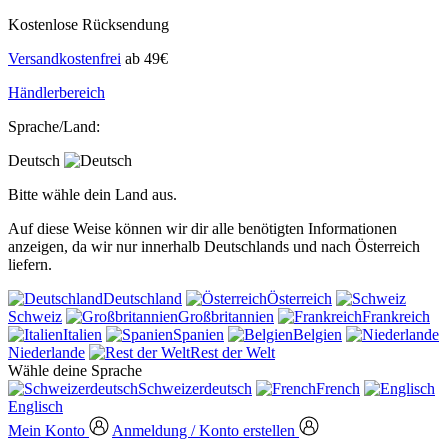
Kostenlose Rücksendung
Versandkostenfrei
ab 49€
Händlerbereich
Sprache/Land:
Deutsch
Bitte wähle dein Land aus.
Auf diese Weise können wir dir alle benötigten Informationen
anzeigen, da wir nur innerhalb Deutschlands und nach Österreich
liefern.
Deutschland
Österreich
Schweiz
Großbritannien
Frankreich
Italien
Spanien
Belgien
Niederlande
Rest der Welt
Wähle deine Sprache
Schweizerdeutsch
French
Englisch
Mein Konto
Anmeldung / Konto erstellen