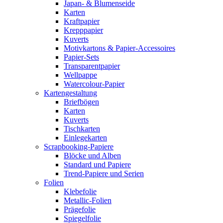
Japan- & Blumenseide
Karten
Kraftpapier
Krepppapier
Kuverts
Motivkartons & Papier-Accessoires
Papier-Sets
Transparentpapier
Wellpappe
Watercolour-Papier
Kartengestaltung
Briefbögen
Karten
Kuverts
Tischkarten
Einlegekarten
Scrapbooking-Papiere
Blöcke und Alben
Standard und Papiere
Trend-Papiere und Serien
Folien
Klebefolie
Metallic-Folien
Prägefolie
Spiegelfolie