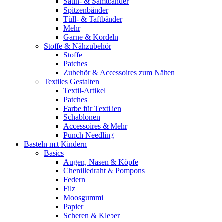
Satin- & Samtbänder
Spitzenbänder
Tüll- & Taftbänder
Mehr
Garne & Kordeln
Stoffe & Nähzubehör
Stoffe
Patches
Zubehör & Accessoires zum Nähen
Textiles Gestalten
Textil-Artikel
Patches
Farbe für Textilien
Schablonen
Accessoires & Mehr
Punch Needling
Basteln mit Kindern
Basics
Augen, Nasen & Köpfe
Chenilledraht & Pompons
Federn
Filz
Moosgummi
Papier
Scheren & Kleber