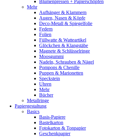
Blumenpressen + Papierschöpfen
Mehr
Aufhänger & Klammern
Augen, Nasen & Köpfe
Deco-Metall & Spiegelfolie
Federn
Folien
Füllwatte & Watteartikel
Glöckchen & Klangstäbe
Magnete & Schlüsselringe
Moosgummi
Nadeln, Schrauben & Nägel
Pompons & Chenille
Puppen & Marionetten
Speckstein
Uhren
Mehr
Bücher
Metallringe
Papiergestaltung
Basics
Basis-Papiere
Bastelkarton
Fotokarton & Tonpapier
Geschenkpapier