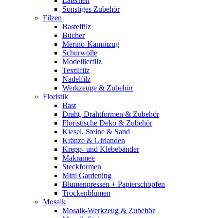
Laternen
Sonstiges Zubehör
Filzen
Bastelfilz
Bücher
Merino-Kammzug
Schurwolle
Modellierfilz
Textilfilz
Nadelfilz
Werkzeuge & Zubehör
Floristik
Bast
Draht, Drahtformen & Zubehör
Floristische Deko & Zubehör
Kiesel, Steine & Sand
Kränze & Girlanden
Krepp- und Klebebänder
Makramee
Steckformen
Mini Gardening
Blumenpressen + Papierschöpfen
Trockenblumen
Mosaik
Mosaik-Werkzeug & Zubehör