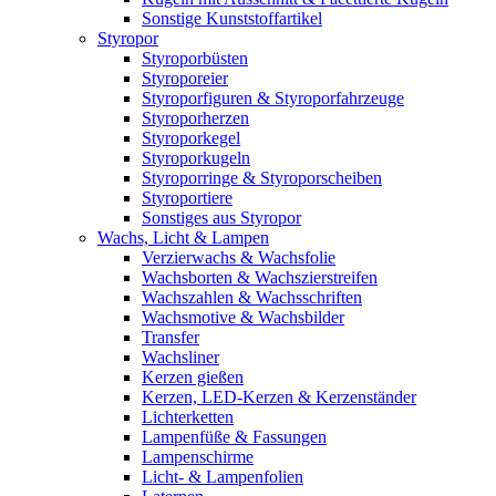
Sonstige Kunststoffartikel
Styropor
Styroporbüsten
Styroporeier
Styroporfiguren & Styroporfahrzeuge
Styroporherzen
Styroporkegel
Styroporkugeln
Styroporringe & Styroporscheiben
Styroportiere
Sonstiges aus Styropor
Wachs, Licht & Lampen
Verzierwachs & Wachsfolie
Wachsborten & Wachszierstreifen
Wachszahlen & Wachsschriften
Wachsmotive & Wachsbilder
Transfer
Wachsliner
Kerzen gießen
Kerzen, LED-Kerzen & Kerzenständer
Lichterketten
Lampenfüße & Fassungen
Lampenschirme
Licht- & Lampenfolien