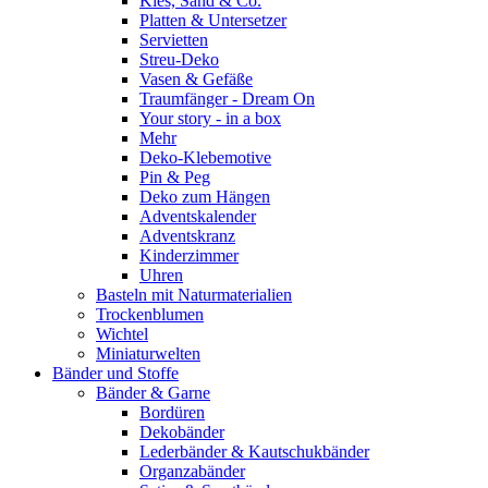
Kies, Sand & Co.
Platten & Untersetzer
Servietten
Streu-Deko
Vasen & Gefäße
Traumfänger - Dream On
Your story - in a box
Mehr
Deko-Klebemotive
Pin & Peg
Deko zum Hängen
Adventskalender
Adventskranz
Kinderzimmer
Uhren
Basteln mit Naturmaterialien
Trockenblumen
Wichtel
Miniaturwelten
Bänder und Stoffe
Bänder & Garne
Bordüren
Dekobänder
Lederbänder & Kautschukbänder
Organzabänder