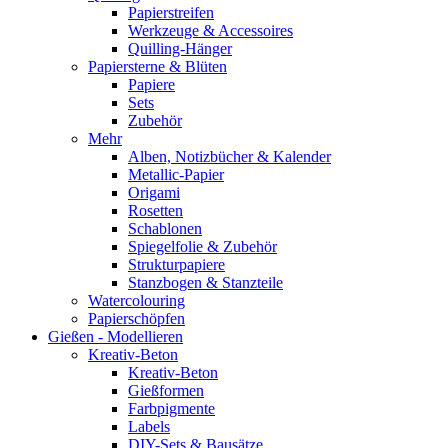
Papierstreifen
Werkzeuge & Accessoires
Quilling-Hänger
Papiersterne & Blüten
Papiere
Sets
Zubehör
Mehr
Alben, Notizbücher & Kalender
Metallic-Papier
Origami
Rosetten
Schablonen
Spiegelfolie & Zubehör
Strukturpapiere
Stanzbogen & Stanzteile
Watercolouring
Papierschöpfen
Gießen - Modellieren
Kreativ-Beton
Kreativ-Beton
Gießformen
Farbpigmente
Labels
DIY-Sets & Bausätze