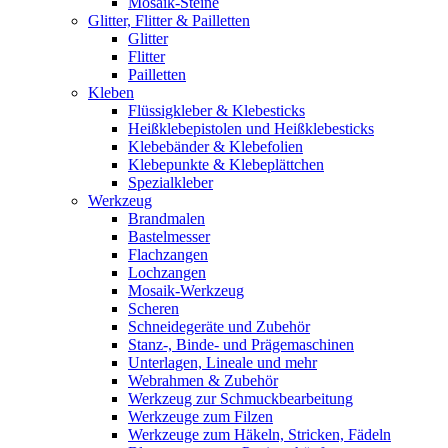
Mosaik-Steine
Glitter, Flitter & Pailletten
Glitter
Flitter
Pailletten
Kleben
Flüssigkleber & Klebesticks
Heißklebepistolen und Heißklebesticks
Klebebänder & Klebefolien
Klebepunkte & Klebeplättchen
Spezialkleber
Werkzeug
Brandmalen
Bastelmesser
Flachzangen
Lochzangen
Mosaik-Werkzeug
Scheren
Schneidegeräte und Zubehör
Stanz-, Binde- und Prägemaschinen
Unterlagen, Lineale und mehr
Webrahmen & Zubehör
Werkzeug zur Schmuckbearbeitung
Werkzeuge zum Filzen
Werkzeuge zum Häkeln, Stricken, Fädeln