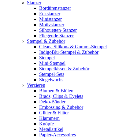
Stanzer
Bordürenstanzer
Eckstanzer
Ministanzer
Motivstanzer
Silhouetten-Stanzer
Fliegende Stanzer
Stempel & Zubehör
Clear-, Silikon- & Gummi-Stempel
IndigoBlu-Stempel & Zubehör
Stempel
Mini-Stempel
Stempelkissen & Zubehör
Stempel-Sets
Siegelwachs
Verzieren
Blumen & Blüten
Brads, Clips & Eyelets
Deko-Bänder
Embossing & Zubehör
Glitter & Flitter
Klammern
Knöpfe
Metallartikel
Papier-Accessoires