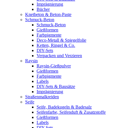
Imprägnierung
Bücher
Knetbeton & Beton-Paste
Schmuck-Beton
Schmuck-Beton
Gießformen
Farbpigmente
Deco-Metall & Spiegelfolie
Ketten, Ringel & Co.
DIY-Sets
Verpacken und Verzieren
Raysin
Raysin-Gießpulver
Gießformen
Farbpigmente
Labels
DIY-Sets & Bausätze
Imprägnierung
Straßenmalkreiden
Seife
Seife, Badekugeln & Badesalz
Seifenfarbe, Seifenduft & Zusatzstoffe
Gießformen
Labels
DIY-Sets