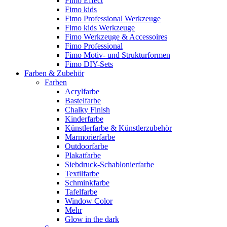
Fimo Effect
Fimo kids
Fimo Professional Werkzeuge
Fimo kids Werkzeuge
Fimo Werkzeuge & Accessoires
Fimo Professional
Fimo Motiv- und Strukturformen
Fimo DIY-Sets
Farben & Zubehör
Farben
Acrylfarbe
Bastelfarbe
Chalky Finish
Kinderfarbe
Künstlerfarbe & Künstlerzubehör
Marmorierfarbe
Outdoorfarbe
Plakatfarbe
Siebdruck-Schablonierfarbe
Textilfarbe
Schminkfarbe
Tafelfarbe
Window Color
Mehr
Glow in the dark