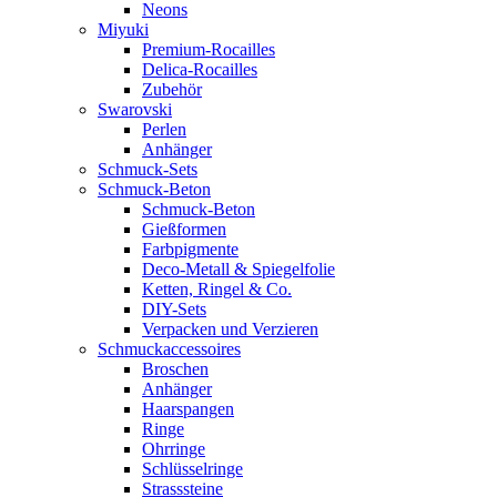
Neons
Miyuki
Premium-Rocailles
Delica-Rocailles
Zubehör
Swarovski
Perlen
Anhänger
Schmuck-Sets
Schmuck-Beton
Schmuck-Beton
Gießformen
Farbpigmente
Deco-Metall & Spiegelfolie
Ketten, Ringel & Co.
DIY-Sets
Verpacken und Verzieren
Schmuckaccessoires
Broschen
Anhänger
Haarspangen
Ringe
Ohrringe
Schlüsselringe
Strasssteine