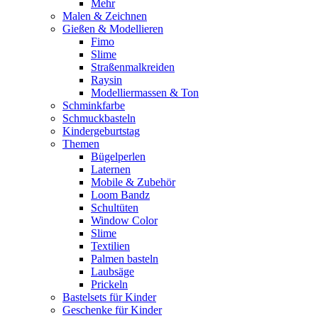
Mehr
Malen & Zeichnen
Gießen & Modellieren
Fimo
Slime
Straßenmalkreiden
Raysin
Modelliermassen & Ton
Schminkfarbe
Schmuckbasteln
Kindergeburtstag
Themen
Bügelperlen
Laternen
Mobile & Zubehör
Loom Bandz
Schultüten
Window Color
Slime
Textilien
Palmen basteln
Laubsäge
Prickeln
Bastelsets für Kinder
Geschenke für Kinder