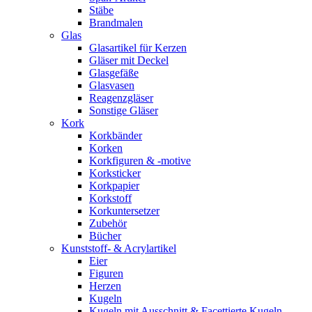
Stäbe
Brandmalen
Glas
Glasartikel für Kerzen
Gläser mit Deckel
Glasgefäße
Glasvasen
Reagenzgläser
Sonstige Gläser
Kork
Korkbänder
Korken
Korkfiguren & -motive
Korksticker
Korkpapier
Korkstoff
Korkuntersetzer
Zubehör
Bücher
Kunststoff- & Acrylartikel
Eier
Figuren
Herzen
Kugeln
Kugeln mit Ausschnitt & Facettierte Kugeln