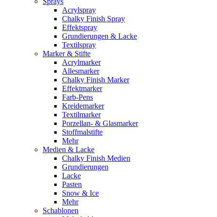
Sprays
Acrylspray
Chalky Finish Spray
Effektspray
Grundierungen & Lacke
Textilspray
Marker & Stifte
Acrylmarker
Allesmarker
Chalky Finish Marker
Effektmarker
Farb-Pens
Kreidemarker
Textilmarker
Porzellan- & Glasmarker
Stoffmalstifte
Mehr
Medien & Lacke
Chalky Finish Medien
Grundierungen
Lacke
Pasten
Snow & Ice
Mehr
Schablonen