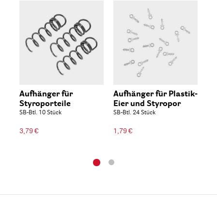
Aufhänger für
Aufhänger für Plastik-
St
Styroporteile
Eier und Styropor
Spa
Fla
SB-Btl. 10 Stück
SB-Btl. 24 Stück
6,9
3,79 €
1,79 €
77,67