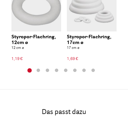
Styropor-Flachring,
Styropor-Flachring,
St
12cm ø
17cm ø
22
12 cm ø
17 cm ø
22 
1,19 €
1,69 €
2,2
Das passt dazu