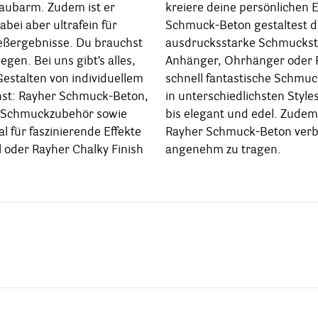
taubarm. Zudem ist er
n Eyecatcher. Mit Rayher
abei aber ultrafein für
t du im Nu vielfältige,
eßergebnisse. Du brauchst
uckstücke aus Beton wie
legen. Bei uns gibt’s alles,
der Ringe. So entstehen
estalten von individuellem
Schmuck- und Geschenkideen
st: Rayher Schmuck-Beton,
Styles – von pur oder sportiv
 Schmuckzubehör sowie
udem ist Betonschmuck aus
al für faszinierende Effekte
 verblüffend leicht und
 oder Rayher Chalky Finish
angenehm zu tragen.