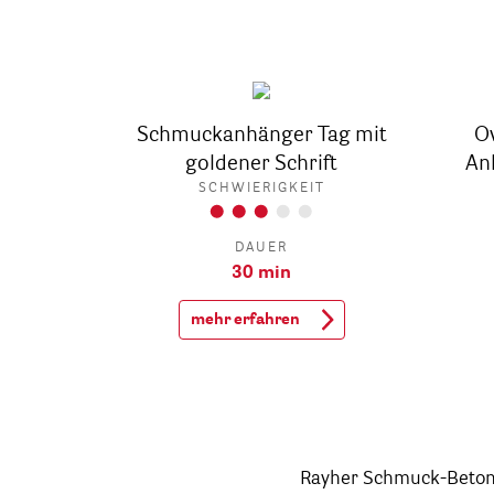
Schmuckanhänger Tag mit
O
goldener Schrift
An
SCHWIERIGKEIT
DAUER
30 min
mehr erfahren
Rayher Schmuck-Beton i
Kreidefarbe. Werde zum Schm