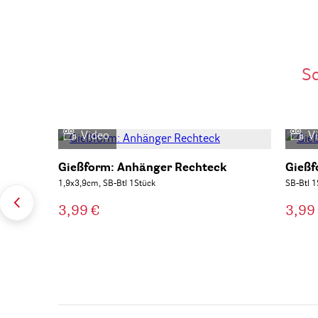
S
Video
V
Gießform: Anhänger Rechteck
Gießf
1,9x3,9cm, SB-Btl 1Stück
SB-Btl 1
3,99 €
3,99