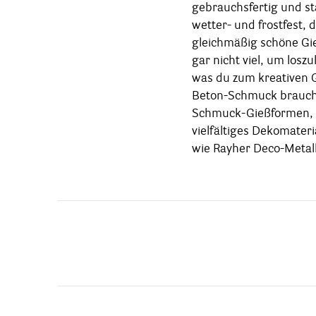
gebrauchsfertig und s
kreiere deine persönliche
wetter- und frostfest, d
Schmuck-Beton gestaltes
gleichmäßig schöne Gi
ausdrucksstarke Schm
gar nicht viel, um loszu
Anhänger, Ohrhänger o
was du zum kreativen G
schnell fantastische 
Beton-Schmuck brauch
in unterschiedlichsten 
Schmuck-Gießformen,
bis elegant und edel. Z
vielfältiges Dekomateri
Rayher Schmuck-Beton
wie Rayher Deco-Metall