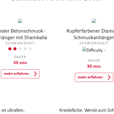
valer Betonschmuck-
Kupferfarbener Diam
hänger mit Shamballa
Schmuckanhänge
SCHWIERIGKEIT
SCHWIERIGKEIT
DAUER
DAUER
30 min
30 min
mehr erfahren
mehr erfahren
st ultrafein,
uck-Designer und