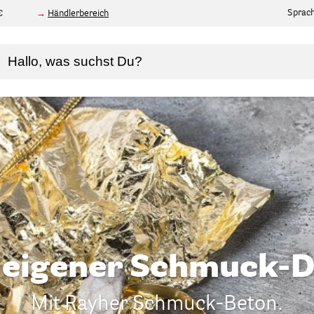
Sprac
€
Händlerbereich
n eigener Schmuck-D
Mit Rayher Schmuck-Beton.