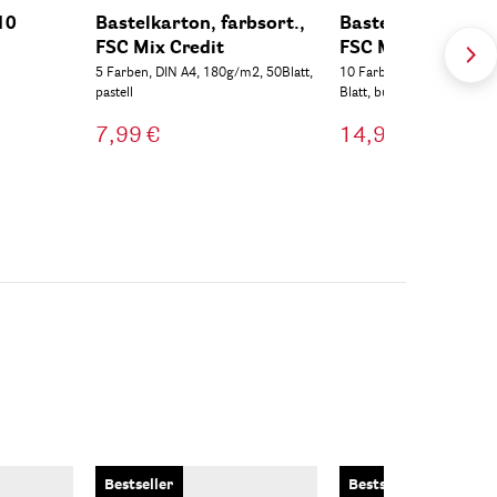
10
Bastelkarton, farbsort.,
Bastelkarton, farb
FSC Mix Credit
FSC Mix Credit
5 Farben, DIN A4, 180g/m2, 50Blatt,
10 Farben, DIN A4. 180 g
pastell
Blatt, bunt
7,99 €
14,99 €
Bestseller
Bestseller