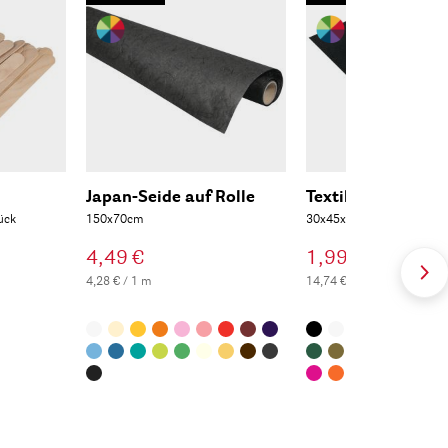
Japan-Seide auf Rolle
Textilfilz
ück
150x70cm
30x45x0,2cm
4,49 €
1,99 €
4,28 € / 1 m
14,74 € / 1 m