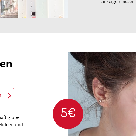
anzeigen lassen.
ren
n
5€
mäßig über
elideen und