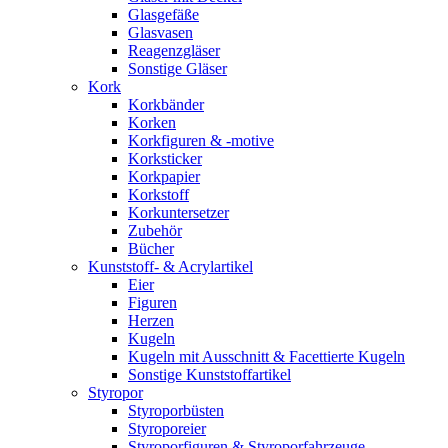
Glasgefäße
Glasvasen
Reagenzgläser
Sonstige Gläser
Kork
Korkbänder
Korken
Korkfiguren & -motive
Korksticker
Korkpapier
Korkstoff
Korkuntersetzer
Zubehör
Bücher
Kunststoff- & Acrylartikel
Eier
Figuren
Herzen
Kugeln
Kugeln mit Ausschnitt & Facettierte Kugeln
Sonstige Kunststoffartikel
Styropor
Styroporbüsten
Styroporeier
Styroporfiguren & Styroporfahrzeuge