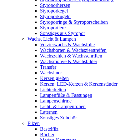
Styroporherzen
Styroporkegel
Styroporkugeln
Styroporringe & Styroporscheiben
Styroportiere
Sonstiges aus Styropor
Wachs, Licht & Lampen
Verzierwachs & Wachsfolie
Wachsborten & Wachszierstreifen
Wachszahlen & Wachsschriften
Wachsmotive & Wachsbilder
Transfer
Wachsliner
Kerzen gießen
Kerzen, LED-Kerzen & Kerzenständer
Lichterketten
Lampenfüße & Fassungen
Lampenschirme
Licht- & Lampenfolien
Laternen
Sonstiges Zubehör
Filzen
Bastelfilz
Bücher