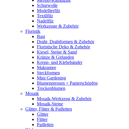
Merino-Kammzug
Schurwolle
Modellierfilz
Textilfilz
Nadelfilz
Werkzeuge & Zubehör
Floristik
Bast
Draht, Drahtformen & Zubehör
Floristische Deko & Zubehör
Kiesel, Steine & Sand
Kränze & Girlanden
Krepp- und Klebebänder
Makramee
Steckformen
Mini Gardening
Blumenpressen + Papierschöpfen
Trockenblumen
Mosaik
Mosaik-Werkzeug & Zubehör
Mosaik-Steine
Glitter, Flitter & Pailletten
Glitter
Flitter
Pailletten