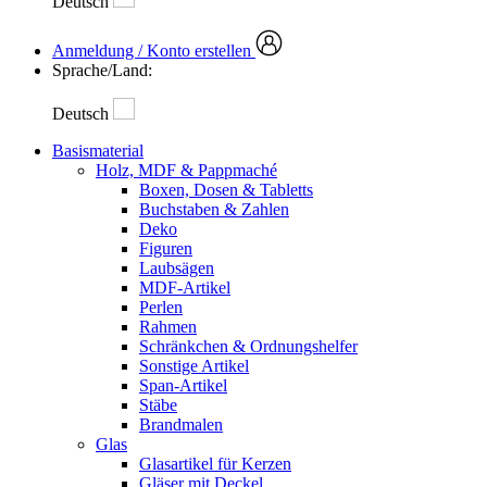
Deutsch
Anmeldung / Konto erstellen
Sprache/Land:
Deutsch
Basismaterial
Holz, MDF & Pappmaché
Boxen, Dosen & Tabletts
Buchstaben & Zahlen
Deko
Figuren
Laubsägen
MDF-Artikel
Perlen
Rahmen
Schränkchen & Ordnungshelfer
Sonstige Artikel
Span-Artikel
Stäbe
Brandmalen
Glas
Glasartikel für Kerzen
Gläser mit Deckel