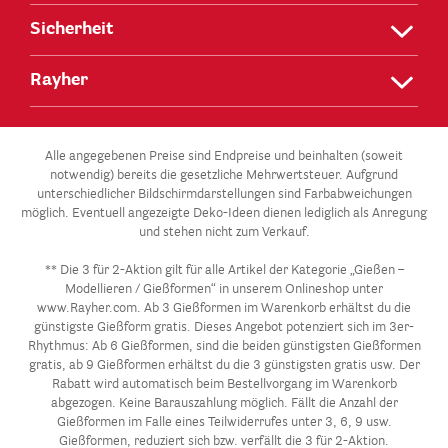
Sicherheit
Rayher
Alle angegebenen Preise sind Endpreise und beinhalten (soweit
notwendig) bereits die gesetzliche Mehrwertsteuer. Aufgrund
unterschiedlicher Bildschirmdarstellungen sind Farbabweichungen
möglich. Eventuell angezeigte Deko-Ideen dienen lediglich als Anregung
und stehen nicht zum Verkauf.
** Die 3 für 2-Aktion gilt für alle Artikel der Kategorie „Gießen –
Modellieren / Gießformen“ in unserem Onlineshop unter
www.Rayher.com. Ab 3 Gießformen im Warenkorb erhältst du die
günstigste Gießform gratis. Dieses Angebot potenziert sich im 3er-
Rhythmus: Ab 6 Gießformen, sind die beiden günstigsten Gießformen
gratis, ab 9 Gießformen erhältst du die 3 günstigsten gratis usw. Der
Rabatt wird automatisch beim Bestellvorgang im Warenkorb
abgezogen. Keine Barauszahlung möglich. Fällt die Anzahl der
Gießformen im Falle eines Teilwiderrufes unter 3, 6, 9 usw.
Gießformen, reduziert sich bzw. verfällt die 3 für 2-Aktion.