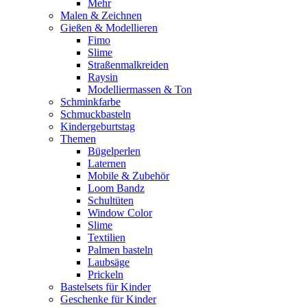
Mehr
Malen & Zeichnen
Gießen & Modellieren
Fimo
Slime
Straßenmalkreiden
Raysin
Modelliermassen & Ton
Schminkfarbe
Schmuckbasteln
Kindergeburtstag
Themen
Bügelperlen
Laternen
Mobile & Zubehör
Loom Bandz
Schultüten
Window Color
Slime
Textilien
Palmen basteln
Laubsäge
Prickeln
Bastelsets für Kinder
Geschenke für Kinder