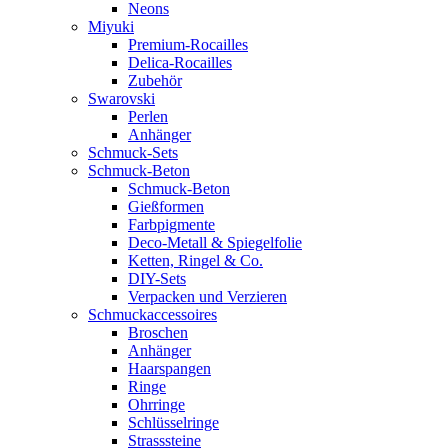
Neons
Miyuki
Premium-Rocailles
Delica-Rocailles
Zubehör
Swarovski
Perlen
Anhänger
Schmuck-Sets
Schmuck-Beton
Schmuck-Beton
Gießformen
Farbpigmente
Deco-Metall & Spiegelfolie
Ketten, Ringel & Co.
DIY-Sets
Verpacken und Verzieren
Schmuckaccessoires
Broschen
Anhänger
Haarspangen
Ringe
Ohrringe
Schlüsselringe
Strasssteine