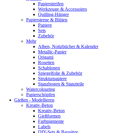
Papierstreifen
Werkzeuge & Accessoires
Quilling-Hänger
Papiersterne & Blüten
Papiere
Sets
Zubehör
Mehr
Alben, Notizbücher & Kalender
Metallic-Papier
Origami
Rosetten
Schablonen
Spiegelfolie & Zubehör
Strukturpapiere
Stanzbogen & Stanzteile
Watercolouring
Papierschöpfen
Gießen - Modellieren
Kreativ-Beton
Kreativ-Beton
Gießformen
Farbpigmente
Labels
DIY-Sets & Bausätze