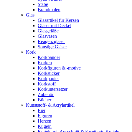
Stäbe
Brandmalen
Glas
Glasartikel für Kerzen
Gläser mit Deckel
Glasgefäße
Glasvasen
Reagenzgläser
Sonstige Gläser
Kork
Korkbänder
Korken
Korkfiguren & -motive
Korksticker
Korkpapier
Korkstoff
Korkuntersetzer
Zubehör
Bücher
Kunststoff- & Acrylartikel
Eier
Figuren
Herzen
Kugeln
Kugeln mit Ausschnitt & Facettierte Kugeln