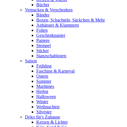
Bücher
Verpacken & Verschenken
Bänder
Boxen, Schachteln, Säckchen & Mehr
Anhänger & Klammern
Folien
Geschenkpapier
Papiere
Stempel
Sticker
Stanzschablonen
Saison
Frühling
Fasching & Karneval
Ostern
Sommer
Maritimes
Herbst
Halloween
Winter
Weihnachten
Silvester
Deko für's Zuhause
Kerzen & Lichter