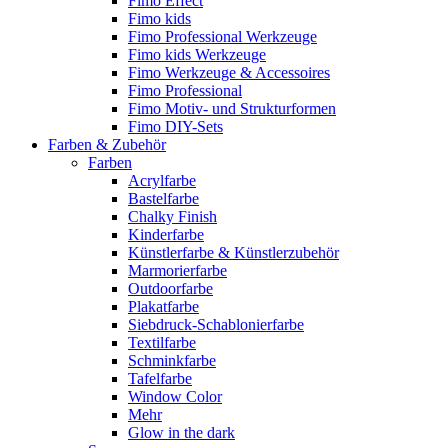
Fimo Effect
Fimo kids
Fimo Professional Werkzeuge
Fimo kids Werkzeuge
Fimo Werkzeuge & Accessoires
Fimo Professional
Fimo Motiv- und Strukturformen
Fimo DIY-Sets
Farben & Zubehör
Farben
Acrylfarbe
Bastelfarbe
Chalky Finish
Kinderfarbe
Künstlerfarbe & Künstlerzubehör
Marmorierfarbe
Outdoorfarbe
Plakatfarbe
Siebdruck-Schablonierfarbe
Textilfarbe
Schminkfarbe
Tafelfarbe
Window Color
Mehr
Glow in the dark