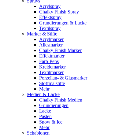
Sprays
Acrylspray
Chalky Finish Spray
Effektspray
Grundierungen & Lacke
Textilspray
Marker & Stifte
Acrylmarker
Allesmarker
Chalky Finish Marker
Effektmarker
Farb-Pens
Kreidemarker
Textilmarker
Porzellan- & Glasmarker
Stoffmalstifte
Mehr
Medien & Lacke
Chalky Finish Medien
Grundierungen
Lacke
Pasten
Snow & Ice
Mehr
Schablonen