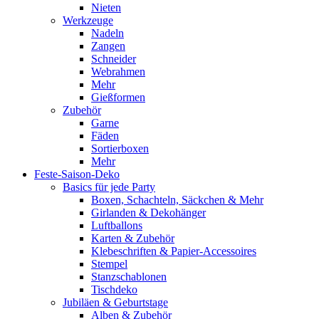
Nieten
Werkzeuge
Nadeln
Zangen
Schneider
Webrahmen
Mehr
Gießformen
Zubehör
Garne
Fäden
Sortierboxen
Mehr
Feste-Saison-Deko
Basics für jede Party
Boxen, Schachteln, Säckchen & Mehr
Girlanden & Dekohänger
Luftballons
Karten & Zubehör
Klebeschriften & Papier-Accessoires
Stempel
Stanzschablonen
Tischdeko
Jubiläen & Geburtstage
Alben & Zubehör