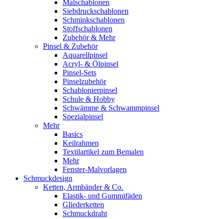
Malschablonen
Siebdruckschablonen
Schminkschablonen
Stoffschablonen
Zubehör & Mehr
Pinsel & Zubehör
Aquarellpinsel
Acryl- & Ölpinsel
Pinsel-Sets
Pinselzubehör
Schablonierpinsel
Schule & Hobby
Schwämme & Schwammpinsel
Spezialpinsel
Mehr
Basics
Keilrahmen
Textilartikel zum Bemalen
Mehr
Fenster-Malvorlagen
Schmuckdesign
Ketten, Armbänder & Co.
Elastik- und Gummifäden
Gliederketten
Schmuckdraht