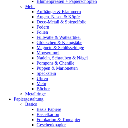
Blumenpressen + Papierschöpfen
Mehr
Aufhänger & Klammern
Augen, Nasen & Köpfe
Deco-Metall & Spiegelfolie
Federn
Folien
Füllwatte & Watteartikel
Glöckchen & Klangstäbe
Magnete & Schlüsselringe
Moosgummi
Nadeln, Schrauben & Nägel
Pompons & Chenille
Puppen & Marionetten
Speckstein
Uhren
Mehr
Bücher
Metallringe
Papiergestaltung
Basics
Basis-Papiere
Bastelkarton
Fotokarton & Tonpapier
Geschenkpapier