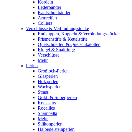
Kordeln
Lederbänder
Kautschukbänder
Armreifen
Colliers
Verschlüsse & Verbindungsstücke
Endkappen, Kappeln & Verbindungsstücke
Prismenstifte & Kettelstifte
Quetschperlen & Quetschkalotten
Ringel & Spaltringe
Verschlüsse
Mehr
Perlen
Großloch-Perlen
Glasperlen
Holzperlen
Wachsperlen
Strass
Gold- & Silberperlen
Rockstars
Rocailles
Shamballa
Mehr
Silikonperlen
Halbedelsteinperlen