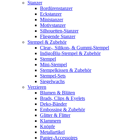
Stanzer
Bordürenstanzer
Eckstanzer
Ministanzer
Motivstanzer
Silhouetten-Stanzer
Fliegende Stanzer
Stempel & Zubehör
Clear-, Silikon- & Gummi-Stempel
IndigoBlu-Stempel & Zubehör
Stempel
Mini-Stempel
Stempelkissen & Zubehör
Stempel-Sets
Siegelwachs
Verzieren
Blumen & Blüten
Brads, Clips & Eyelets
Deko-Bänder
Embossing & Zubehör
Glitter & Flitter
Klammern
Knöpfe
Metallartikel
Papier-Accessoires