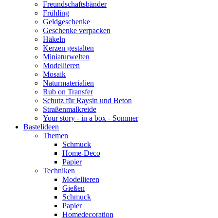
Freundschaftsbänder
Frühling
Geldgeschenke
Geschenke verpacken
Häkeln
Kerzen gestalten
Miniaturwelten
Modellieren
Mosaik
Naturmaterialien
Rub on Transfer
Schutz für Raysin und Beton
Straßenmalkreide
Your story - in a box - Sommer
Bastelideen
Themen
Schmuck
Home-Deco
Papier
Techniken
Modellieren
Gießen
Schmuck
Papier
Homedecoration