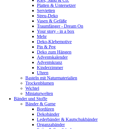
Kies, Sand & Co.
Platten & Untersetzer
Servietten
Streu-Deko
Vasen & Gefäße
Traumfänger - Dream On
Your story - in a box
Mehr
Deko-Klebemotive
Pin & Peg
Deko zum Hängen
Adventskalender
Adventskranz
Kinderzimmer
Uhren
Basteln mit Naturmaterialien
Trockenblumen
Wichtel
Miniaturwelten
Bänder und Stoffe
Bänder & Garne
Bordüren
Dekobänder
Lederbänder & Kautschukbänder
Organzabänder