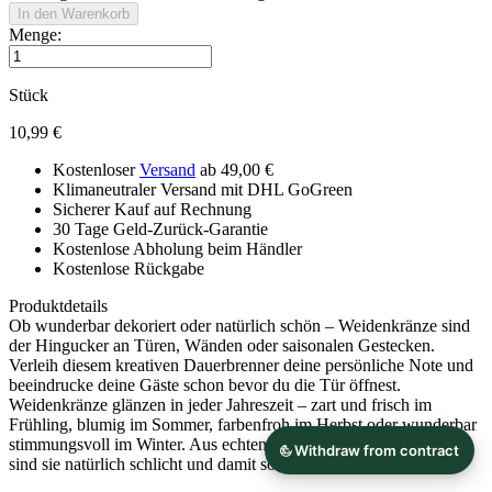
In den Warenkorb
Menge:
Stück
10,99 €
Kostenloser
Versand
ab 49,00 €
Klimaneutraler Versand mit DHL GoGreen
Sicherer Kauf auf Rechnung
30 Tage Geld-Zurück-Garantie
Kostenlose Abholung beim Händler
Kostenlose Rückgabe
Produktdetails
Ob wunderbar dekoriert oder natürlich schön – Weidenkränze sind
der Hingucker an Türen, Wänden oder saisonalen Gestecken.
Verleih diesem kreativen Dauerbrenner deine persönliche Note und
beeindrucke deine Gäste schon bevor du die Tür öffnest.
Weidenkränze glänzen in jeder Jahreszeit – zart und frisch im
Frühling, blumig im Sommer, farbenfroh im Herbst oder wunderbar
stimmungsvoll im Winter. Aus echten Weidenzweigen gewickelt
sind sie natürlich schlicht und damit so wandelbar.