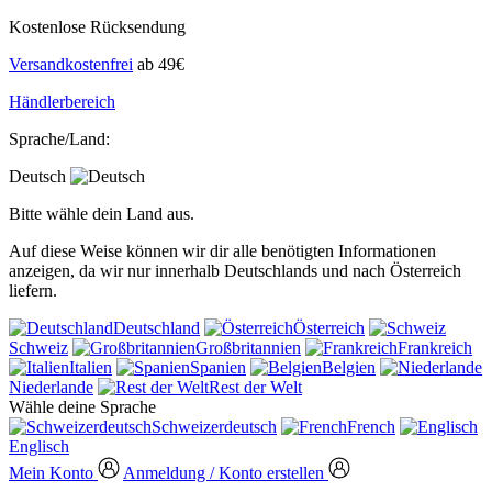
Kostenlose Rücksendung
Versandkostenfrei
ab 49€
Händlerbereich
Sprache/Land:
Deutsch
Bitte wähle dein Land aus.
Auf diese Weise können wir dir alle benötigten Informationen
anzeigen, da wir nur innerhalb Deutschlands und nach Österreich
liefern.
Deutschland
Österreich
Schweiz
Großbritannien
Frankreich
Italien
Spanien
Belgien
Niederlande
Rest der Welt
Wähle deine Sprache
Schweizerdeutsch
French
Englisch
Mein Konto
Anmeldung / Konto erstellen