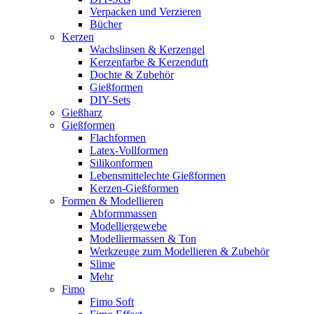
Verpacken und Verzieren
Bücher
Kerzen
Wachslinsen & Kerzengel
Kerzenfarbe & Kerzenduft
Dochte & Zubehör
Gießformen
DIY-Sets
Gießharz
Gießformen
Flachformen
Latex-Vollformen
Silikonformen
Lebensmittelechte Gießformen
Kerzen-Gießformen
Formen & Modellieren
Abformmassen
Modelliergewebe
Modelliermassen & Ton
Werkzeuge zum Modellieren & Zubehör
Slime
Mehr
Fimo
Fimo Soft