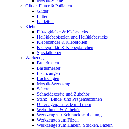
Mosaik-Steine
Glitter, Flitter & Pailletten
Glitter
Flitter
Pailletten
Kleben
Flüssigkleber & Klebesticks
Heißklebepistolen und Heißklebesticks
Klebebänder & Klebefolien
Klebepunkte & Klebeplättchen
Spezialkleber
Werkzeug
Brandmalen
Bastelmesser
Flachzangen
Lochzangen
Mosaik-Werkzeug
Scheren
Schneidegeräte und Zubehör
Stanz-, Binde- und Prägemaschinen
Unterlagen, Lineale und mehr
Webrahmen & Zubehör
Werkzeug zur Schmuckbearbeitung
Werkzeuge zum Filzen
Werkzeuge zum Häkeln, Stricken, Fädeln