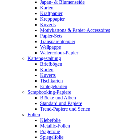
Japan- & Blumenseide
Karten
Kraftpapier
Krepppapier
Kuverts
Motivkartons & Papier-Accessoires
Papier-Sets
Transparentpapier
Wellpappe
Watercolour-Papier
Kartengestaltung
Briefbögen
Karten
Kuverts
Tischkarten
Einlegekarten
Scrapbooking-Papiere
Blöcke und Alben
Standard und Papiere
Trend-Papiere und Serien
Folien
Klebefolie
Metallic-Folien
Prägefolie
Spiegelfolie