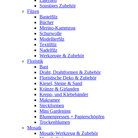
Laternen
Sonstiges Zubehör
Filzen
Bastelfilz
Bücher
Merino-Kammzug
Schurwolle
Modellierfilz
Textilfilz
Nadelfilz
Werkzeuge & Zubehör
Floristik
Bast
Draht, Drahtformen & Zubehör
Floristische Deko & Zubehör
Kiesel, Steine & Sand
Kränze & Girlanden
Krepp- und Klebebänder
Makramee
Steckformen
Mini Gardening
Blumenpressen + Papierschöpfen
Trockenblumen
Mosaik
Mosaik-Werkzeug & Zubehör