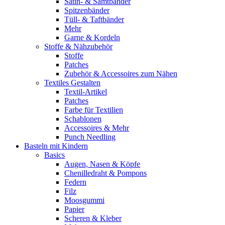
Satin- & Samtbänder
Spitzenbänder
Tüll- & Taftbänder
Mehr
Garne & Kordeln
Stoffe & Nähzubehör
Stoffe
Patches
Zubehör & Accessoires zum Nähen
Textiles Gestalten
Textil-Artikel
Patches
Farbe für Textilien
Schablonen
Accessoires & Mehr
Punch Needling
Basteln mit Kindern
Basics
Augen, Nasen & Köpfe
Chenilledraht & Pompons
Federn
Filz
Moosgummi
Papier
Scheren & Kleber