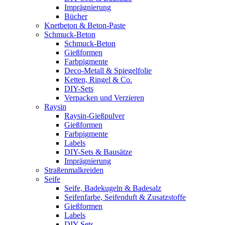
Imprägnierung
Bücher
Knetbeton & Beton-Paste
Schmuck-Beton
Schmuck-Beton
Gießformen
Farbpigmente
Deco-Metall & Spiegelfolie
Ketten, Ringel & Co.
DIY-Sets
Verpacken und Verzieren
Raysin
Raysin-Gießpulver
Gießformen
Farbpigmente
Labels
DIY-Sets & Bausätze
Imprägnierung
Straßenmalkreiden
Seife
Seife, Badekugeln & Badesalz
Seifenfarbe, Seifenduft & Zusatzstoffe
Gießformen
Labels
DIY-Sets