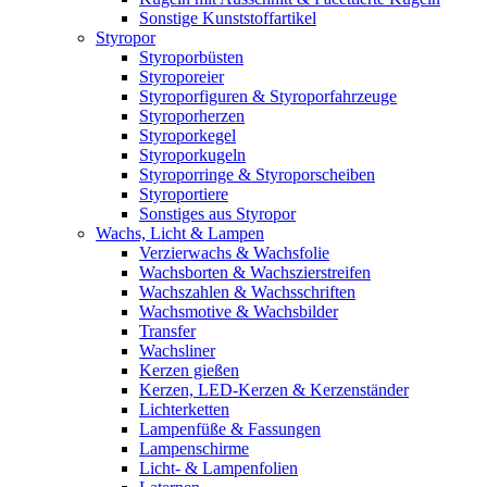
Sonstige Kunststoffartikel
Styropor
Styroporbüsten
Styroporeier
Styroporfiguren & Styroporfahrzeuge
Styroporherzen
Styroporkegel
Styroporkugeln
Styroporringe & Styroporscheiben
Styroportiere
Sonstiges aus Styropor
Wachs, Licht & Lampen
Verzierwachs & Wachsfolie
Wachsborten & Wachszierstreifen
Wachszahlen & Wachsschriften
Wachsmotive & Wachsbilder
Transfer
Wachsliner
Kerzen gießen
Kerzen, LED-Kerzen & Kerzenständer
Lichterketten
Lampenfüße & Fassungen
Lampenschirme
Licht- & Lampenfolien