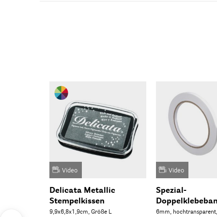
Video
Video
Delicata Metallic
Spezial-
Stempelkissen
Doppelklebeba
9,9x6,8x1,9cm, Größe L
6mm, hochtransparent,