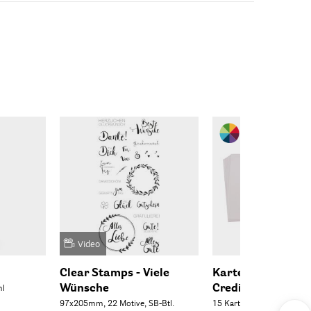
Video
Clear Stamps - Viele
Kartenset B6, FS
Wünsche
Credit
ml
97x205mm, 22 Motive, SB-Btl.
15 Karten + 15 Kuverts, B