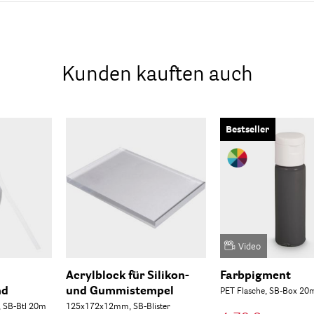
Kunden kauften auch
Bestseller
Video
Acrylblock für Silikon-
Farbpigment
nd
und Gummistempel
PET Flasche, SB-Box 20
 SB-Btl 20m
125x172x12mm, SB-Blister