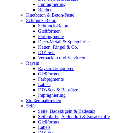
Imprägnierung
Bücher
Knetbeton & Beton-Paste
Schmuck-Beton
Schmuck-Beton
Gießformen
Farbpigmente
Deco-Metall & Spiegelfolie
Ketten, Ringel & Co.
DIY-Sets
Verpacken und Verzieren
Raysin
Raysin-Gießpulver
Gießformen
Farbpigmente
Labels
DIY-Sets & Bausätze
Imprägnierung
Straßenmalkreiden
Seife
Seife, Badekugeln & Badesalz
Seifenfarbe, Seifenduft & Zusatzstoffe
Gießformen
Labels
DIY-Sets