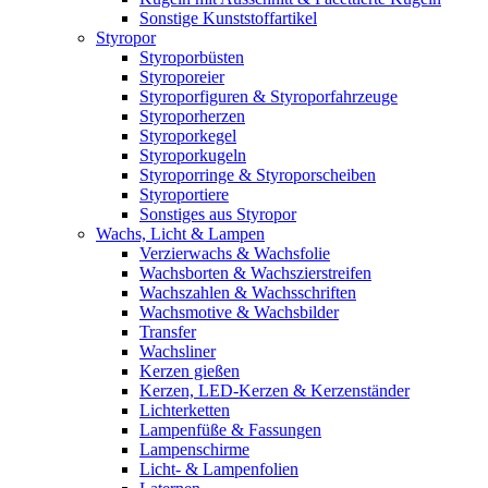
Sonstige Kunststoffartikel
Styropor
Styroporbüsten
Styroporeier
Styroporfiguren & Styroporfahrzeuge
Styroporherzen
Styroporkegel
Styroporkugeln
Styroporringe & Styroporscheiben
Styroportiere
Sonstiges aus Styropor
Wachs, Licht & Lampen
Verzierwachs & Wachsfolie
Wachsborten & Wachszierstreifen
Wachszahlen & Wachsschriften
Wachsmotive & Wachsbilder
Transfer
Wachsliner
Kerzen gießen
Kerzen, LED-Kerzen & Kerzenständer
Lichterketten
Lampenfüße & Fassungen
Lampenschirme
Licht- & Lampenfolien