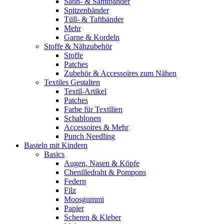
Satin- & Samtbänder
Spitzenbänder
Tüll- & Taftbänder
Mehr
Garne & Kordeln
Stoffe & Nähzubehör
Stoffe
Patches
Zubehör & Accessoires zum Nähen
Textiles Gestalten
Textil-Artikel
Patches
Farbe für Textilien
Schablonen
Accessoires & Mehr
Punch Needling
Basteln mit Kindern
Basics
Augen, Nasen & Köpfe
Chenilledraht & Pompons
Federn
Filz
Moosgummi
Papier
Scheren & Kleber