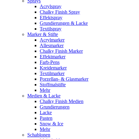
Sprays
Acrylspray
Chalky Finish Spray
Effektspray
Grundierungen & Lacke
Textilspray
Marker & Stifte
Acrylmarker
Allesmarker
Chalky Finish Marker
Effektmarker
Farb-Pens
Kreidemarker
Textilmarker
Porzellan- & Glasmarker
Stoffmalstifte
Mehr
Medien & Lacke
Chalky Finish Medien
Grundierungen
Lacke
Pasten
Snow & Ice
Mehr
Schablonen