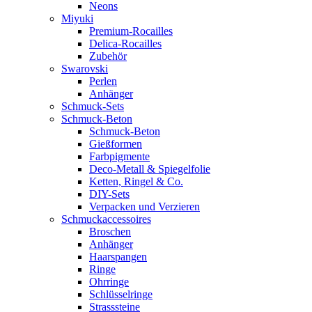
Neons
Miyuki
Premium-Rocailles
Delica-Rocailles
Zubehör
Swarovski
Perlen
Anhänger
Schmuck-Sets
Schmuck-Beton
Schmuck-Beton
Gießformen
Farbpigmente
Deco-Metall & Spiegelfolie
Ketten, Ringel & Co.
DIY-Sets
Verpacken und Verzieren
Schmuckaccessoires
Broschen
Anhänger
Haarspangen
Ringe
Ohrringe
Schlüsselringe
Strasssteine