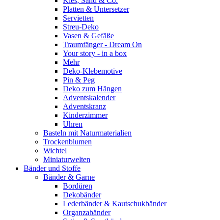
Kies, Sand & Co.
Platten & Untersetzer
Servietten
Streu-Deko
Vasen & Gefäße
Traumfänger - Dream On
Your story - in a box
Mehr
Deko-Klebemotive
Pin & Peg
Deko zum Hängen
Adventskalender
Adventskranz
Kinderzimmer
Uhren
Basteln mit Naturmaterialien
Trockenblumen
Wichtel
Miniaturwelten
Bänder und Stoffe
Bänder & Garne
Bordüren
Dekobänder
Lederbänder & Kautschukbänder
Organzabänder