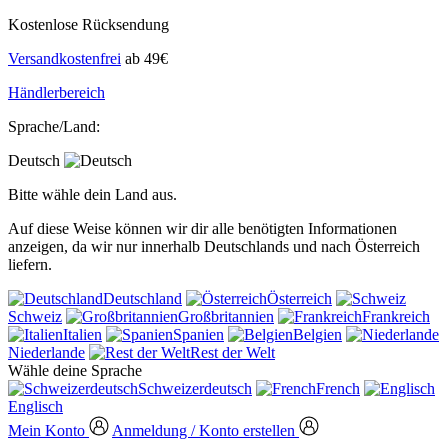
Kostenlose Rücksendung
Versandkostenfrei
ab 49€
Händlerbereich
Sprache/Land:
Deutsch
Bitte wähle dein Land aus.
Auf diese Weise können wir dir alle benötigten Informationen
anzeigen, da wir nur innerhalb Deutschlands und nach Österreich
liefern.
Deutschland
Österreich
Schweiz
Großbritannien
Frankreich
Italien
Spanien
Belgien
Niederlande
Rest der Welt
Wähle deine Sprache
Schweizerdeutsch
French
Englisch
Mein Konto
Anmeldung / Konto erstellen