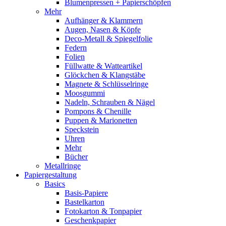
Blumenpressen + Papierschöpfen
Mehr
Aufhänger & Klammern
Augen, Nasen & Köpfe
Deco-Metall & Spiegelfolie
Federn
Folien
Füllwatte & Watteartikel
Glöckchen & Klangstäbe
Magnete & Schlüsselringe
Moosgummi
Nadeln, Schrauben & Nägel
Pompons & Chenille
Puppen & Marionetten
Speckstein
Uhren
Mehr
Bücher
Metallringe
Papiergestaltung
Basics
Basis-Papiere
Bastelkarton
Fotokarton & Tonpapier
Geschenkpapier