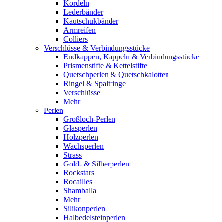
Kordeln
Lederbänder
Kautschukbänder
Armreifen
Colliers
Verschlüsse & Verbindungsstücke
Endkappen, Kappeln & Verbindungsstücke
Prismenstifte & Kettelstifte
Quetschperlen & Quetschkalotten
Ringel & Spaltringe
Verschlüsse
Mehr
Perlen
Großloch-Perlen
Glasperlen
Holzperlen
Wachsperlen
Strass
Gold- & Silberperlen
Rockstars
Rocailles
Shamballa
Mehr
Silikonperlen
Halbedelsteinperlen