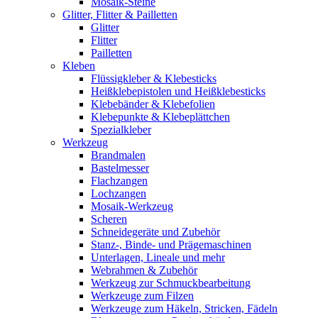
Mosaik-Steine
Glitter, Flitter & Pailletten
Glitter
Flitter
Pailletten
Kleben
Flüssigkleber & Klebesticks
Heißklebepistolen und Heißklebesticks
Klebebänder & Klebefolien
Klebepunkte & Klebeplättchen
Spezialkleber
Werkzeug
Brandmalen
Bastelmesser
Flachzangen
Lochzangen
Mosaik-Werkzeug
Scheren
Schneidegeräte und Zubehör
Stanz-, Binde- und Prägemaschinen
Unterlagen, Lineale und mehr
Webrahmen & Zubehör
Werkzeug zur Schmuckbearbeitung
Werkzeuge zum Filzen
Werkzeuge zum Häkeln, Stricken, Fädeln