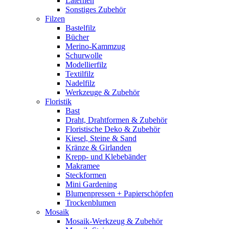
Laternen
Sonstiges Zubehör
Filzen
Bastelfilz
Bücher
Merino-Kammzug
Schurwolle
Modellierfilz
Textilfilz
Nadelfilz
Werkzeuge & Zubehör
Floristik
Bast
Draht, Drahtformen & Zubehör
Floristische Deko & Zubehör
Kiesel, Steine & Sand
Kränze & Girlanden
Krepp- und Klebebänder
Makramee
Steckformen
Mini Gardening
Blumenpressen + Papierschöpfen
Trockenblumen
Mosaik
Mosaik-Werkzeug & Zubehör