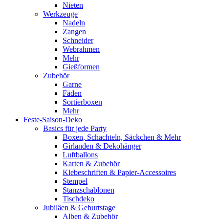
Nieten
Werkzeuge
Nadeln
Zangen
Schneider
Webrahmen
Mehr
Gießformen
Zubehör
Garne
Fäden
Sortierboxen
Mehr
Feste-Saison-Deko
Basics für jede Party
Boxen, Schachteln, Säckchen & Mehr
Girlanden & Dekohänger
Luftballons
Karten & Zubehör
Klebeschriften & Papier-Accessoires
Stempel
Stanzschablonen
Tischdeko
Jubiläen & Geburtstage
Alben & Zubehör