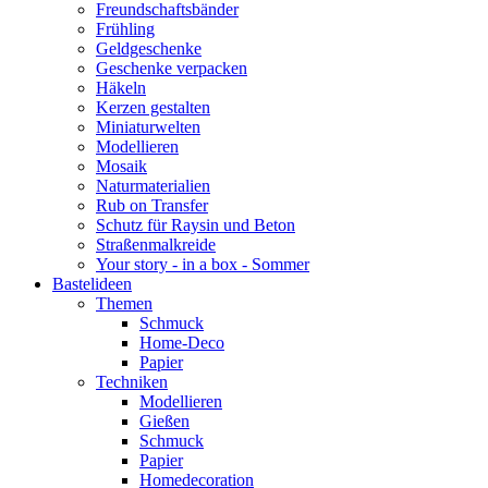
Freundschaftsbänder
Frühling
Geldgeschenke
Geschenke verpacken
Häkeln
Kerzen gestalten
Miniaturwelten
Modellieren
Mosaik
Naturmaterialien
Rub on Transfer
Schutz für Raysin und Beton
Straßenmalkreide
Your story - in a box - Sommer
Bastelideen
Themen
Schmuck
Home-Deco
Papier
Techniken
Modellieren
Gießen
Schmuck
Papier
Homedecoration