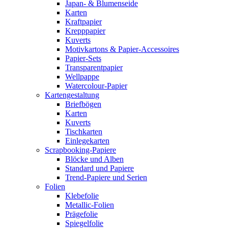
Japan- & Blumenseide
Karten
Kraftpapier
Krepppapier
Kuverts
Motivkartons & Papier-Accessoires
Papier-Sets
Transparentpapier
Wellpappe
Watercolour-Papier
Kartengestaltung
Briefbögen
Karten
Kuverts
Tischkarten
Einlegekarten
Scrapbooking-Papiere
Blöcke und Alben
Standard und Papiere
Trend-Papiere und Serien
Folien
Klebefolie
Metallic-Folien
Prägefolie
Spiegelfolie