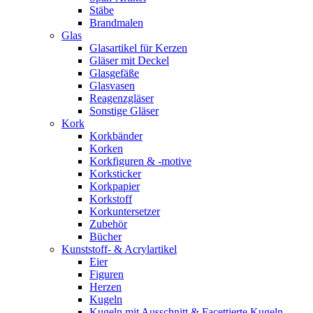
Stäbe
Brandmalen
Glas
Glasartikel für Kerzen
Gläser mit Deckel
Glasgefäße
Glasvasen
Reagenzgläser
Sonstige Gläser
Kork
Korkbänder
Korken
Korkfiguren & -motive
Korksticker
Korkpapier
Korkstoff
Korkuntersetzer
Zubehör
Bücher
Kunststoff- & Acrylartikel
Eier
Figuren
Herzen
Kugeln
Kugeln mit Ausschnitt & Facettierte Kugeln