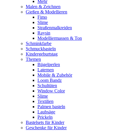
Mehr
Malen & Zeichnen
Gießen & Modellieren
Fimo
Slime
Straßenmalkreiden
Raysin
Modelliermassen & Ton
Schminkfarbe
Schmuckbasteln
Kindergeburtstag
Themen
Bügelperlen
Laternen
Mobile & Zubehör
Loom Bandz
Schultüten
Window Color
Slime
Textilien
Palmen basteln
Laubsäge
Prickeln
Bastelsets für Kinder
Geschenke für Kinder