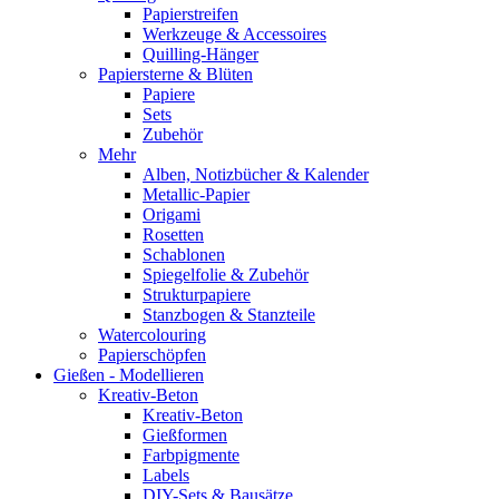
Papierstreifen
Werkzeuge & Accessoires
Quilling-Hänger
Papiersterne & Blüten
Papiere
Sets
Zubehör
Mehr
Alben, Notizbücher & Kalender
Metallic-Papier
Origami
Rosetten
Schablonen
Spiegelfolie & Zubehör
Strukturpapiere
Stanzbogen & Stanzteile
Watercolouring
Papierschöpfen
Gießen - Modellieren
Kreativ-Beton
Kreativ-Beton
Gießformen
Farbpigmente
Labels
DIY-Sets & Bausätze