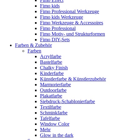
Fimo Effect
Fimo kids
Fimo Professional Werkzeuge
Fimo kids Werkzeuge
Fimo Werkzeuge & Accessoires
Fimo Professional
Fimo Motiv- und Strukturformen
Fimo DIY-Sets
Farben & Zubehör
Farben
Acrylfarbe
Bastelfarbe
Chalky Finish
Kinderfarbe
Künstlerfarbe & Künstlerzubehör
Marmorierfarbe
Outdoorfarbe
Plakatfarbe
Siebdruck-Schablonierfarbe
Textilfarbe
Schminkfarbe
Tafelfarbe
Window Color
Mehr
Glow in the dark