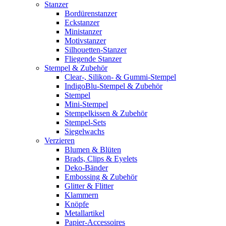
Stanzer
Bordürenstanzer
Eckstanzer
Ministanzer
Motivstanzer
Silhouetten-Stanzer
Fliegende Stanzer
Stempel & Zubehör
Clear-, Silikon- & Gummi-Stempel
IndigoBlu-Stempel & Zubehör
Stempel
Mini-Stempel
Stempelkissen & Zubehör
Stempel-Sets
Siegelwachs
Verzieren
Blumen & Blüten
Brads, Clips & Eyelets
Deko-Bänder
Embossing & Zubehör
Glitter & Flitter
Klammern
Knöpfe
Metallartikel
Papier-Accessoires