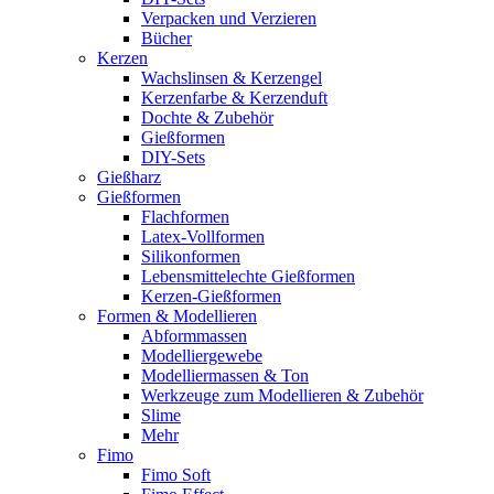
Verpacken und Verzieren
Bücher
Kerzen
Wachslinsen & Kerzengel
Kerzenfarbe & Kerzenduft
Dochte & Zubehör
Gießformen
DIY-Sets
Gießharz
Gießformen
Flachformen
Latex-Vollformen
Silikonformen
Lebensmittelechte Gießformen
Kerzen-Gießformen
Formen & Modellieren
Abformmassen
Modelliergewebe
Modelliermassen & Ton
Werkzeuge zum Modellieren & Zubehör
Slime
Mehr
Fimo
Fimo Soft