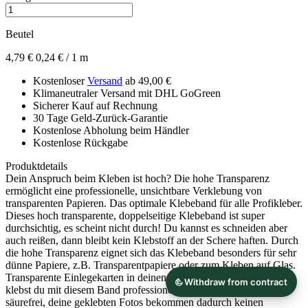
Beutel
4,79 €
0,24 € / 1 m
Kostenloser
Versand
ab 49,00 €
Klimaneutraler Versand mit DHL GoGreen
Sicherer Kauf auf Rechnung
30 Tage Geld-Zurück-Garantie
Kostenlose Abholung beim Händler
Kostenlose Rückgabe
Produktdetails
Dein Anspruch beim Kleben ist hoch? Die hohe Transparenz
ermöglicht eine professionelle, unsichtbare Verklebung von
transparenten Papieren. Das optimale Klebeband für alle Profikleber.
Dieses hoch transparente, doppelseitige Klebeband ist super
durchsichtig, es scheint nicht durch! Du kannst es schneiden aber
auch reißen, dann bleibt kein Klebstoff an der Schere haften. Durch
die hohe Transparenz eignet sich das Klebeband besonders für sehr
dünne Papiere, z.B. Transparentpapiere oder zum Kleben auf Glas.
Transparente Einlegekarten in deinen selbstgestalteten Einladungen
klebst du mit diesem Band professionell ein. Das Klebeband ist
säurefrei, deine geklebten Fotos bekommen dadurch keinen