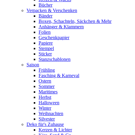
Bücher
Verpacken & Verschenken
Bänder
Boxen, Schachteln, Säckchen & Mehr
Anhänger & Klammern
Folien
Geschenkpapier
Papiere
Stempel
Sticker
Stanzschablonen
Saison
Frühling
Fasching & Karneval
Ostern
Sommer
Maritimes
Herbst
Halloween
Winter
Weihnachten
Silvester
Deko für's Zuhause
Kerzen & Lichter