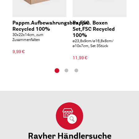
Pappm.Aufbewahrungsbox,FSC
Pappm. Boxen
P
Recycled 100%
Set,FSC Recycled
Ge
30x22x14cm, zum
100%
Re
Zusammenfalten
ø23,8x9cm/ø16,8x8cm/
10,
ø10x7cm, Set 3Stück
wei
9,99 €
11,99 €
3,4
Rayher Händlersuche