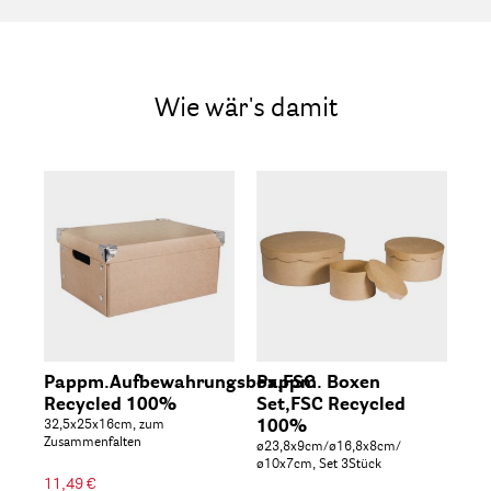
Wie wär's damit
Pappm.Aufbewahrungsbox,FSC
Pappm. Boxen
Ho
Recycled 100%
Set,FSC Recycled
FS
32,5x25x16cm, zum
100%
20
Zusammenfalten
ø23,8x9cm/ø16,8x8cm/
ø10x7cm, Set 3Stück
7,4
11,49 €