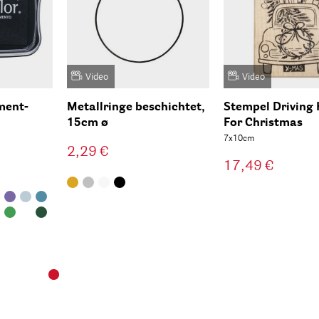
Video
Video
ment-
Metallringe beschichtet,
Stempel Driving
15cm ø
For Christmas
7x10cm
2,29 €
17,49 €