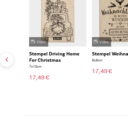
Video
Video
Stempel Driving Home
Stempel Weihna
For Christmas
8x9cm
7x10cm
17,49 €
17,49 €