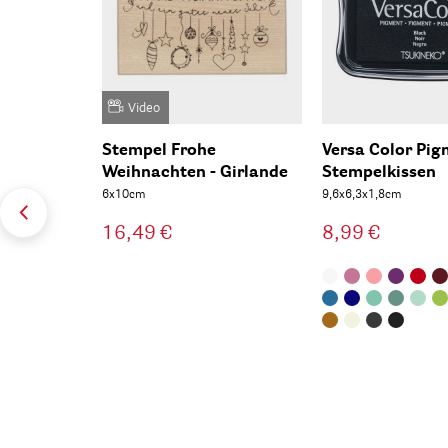
Video
Stempel Frohe
Versa Color Pig
Weihnachten - Girlande
Stempelkissen
6x10cm
9,6x6,3x1,8cm
16,49 €
8,99 €