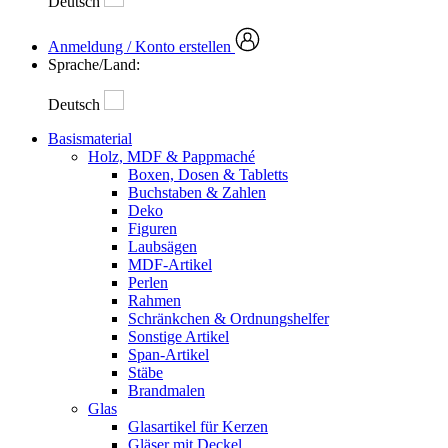
Deutsch
Anmeldung / Konto erstellen
Sprache/Land:
Deutsch
Basismaterial
Holz, MDF & Pappmaché
Boxen, Dosen & Tabletts
Buchstaben & Zahlen
Deko
Figuren
Laubsägen
MDF-Artikel
Perlen
Rahmen
Schränkchen & Ordnungshelfer
Sonstige Artikel
Span-Artikel
Stäbe
Brandmalen
Glas
Glasartikel für Kerzen
Gläser mit Deckel