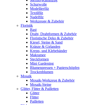
Merino-Kammzug
Schurwolle
Modellierfilz
Textilfilz
Nadelfilz
Werkzeuge & Zubehör
Floristik
Bast
Draht, Drahtformen & Zubehör
Floristische Deko & Zubehör
Kiesel, Steine & Sand
Kränze & Girlanden
Krepp- und Klebebänder
Makramee
Steckformen
Mini Gardening
Blumenpressen + Papierschöpfen
Trockenblumen
Mosaik
Mosaik-Werkzeug & Zubehör
Mosaik-Steine
Glitter, Flitter & Pailletten
Glitter
Flitter
Pailletten