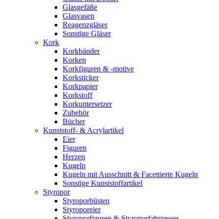
Glasgefäße
Glasvasen
Reagenzgläser
Sonstige Gläser
Kork
Korkbänder
Korken
Korkfiguren & -motive
Korksticker
Korkpapier
Korkstoff
Korkuntersetzer
Zubehör
Bücher
Kunststoff- & Acrylartikel
Eier
Figuren
Herzen
Kugeln
Kugeln mit Ausschnitt & Facettierte Kugeln
Sonstige Kunststoffartikel
Styropor
Styroporbüsten
Styroporeier
Styroporfiguren & Styroporfahrzeuge