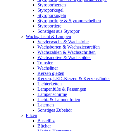
Styroporherzen
Styroporkegel
Styroporkugeln
Styroporringe & Styroporscheiben
Styroportiere
Sonstiges aus Styropor
Wachs, Licht & Lampen
Verzierwachs & Wachsfolie
Wachsborten & Wachszierstreifen
Wachszahlen & Wachsschriften
Wachsmotive & Wachsbilder
Transfer
Wachsliner
Kerzen gießen
Kerzen, LED-Kerzen & Kerzenständer
Lichterketten
Lampenfüße & Fassungen
Lampenschirme
Licht- & Lampenfolien
Laternen
Sonstiges Zubehör
Filzen
Bastelfilz
Bücher