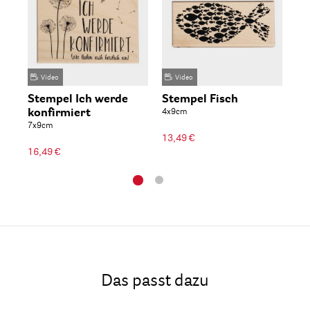
Video
Video
Stempel Ich werde
Stempel Fisch
St
konfirmiert
4x9cm
ei
7x9cm
6x
13,49 €
16,49 €
13
Das passt dazu