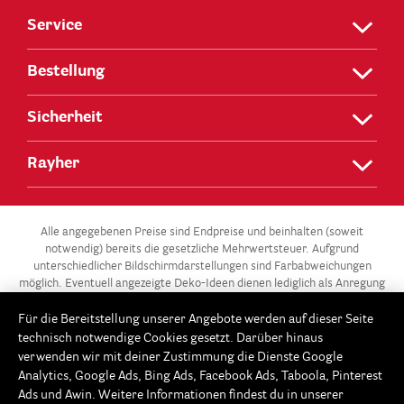
Service
Bestellung
Sicherheit
Rayher
Alle angegebenen Preise sind Endpreise und beinhalten (soweit
notwendig) bereits die gesetzliche Mehrwertsteuer. Aufgrund
unterschiedlicher Bildschirmdarstellungen sind Farbabweichungen
möglich. Eventuell angezeigte Deko-Ideen dienen lediglich als Anregung
und stehen nicht zum Verkauf.
Für die Bereitstellung unserer Angebote werden auf dieser Seite
** Die 3 für 2-Aktion gilt für alle Artikel der Kategorie „Gießen –
technisch notwendige Cookies gesetzt. Darüber hinaus
Modellieren / Gießformen“ in unserem Onlineshop unter
verwenden wir mit deiner Zustimmung die Dienste Google
www.Rayher.com. Ab 3 Gießformen im Warenkorb erhältst du die
Analytics, Google Ads, Bing Ads, Facebook Ads, Taboola, Pinterest
günstigste Gießform gratis. Dieses Angebot potenziert sich im 3er-
Ads und Awin. Weitere Informationen findest du in unserer
Rhythmus: Ab 6 Gießformen, sind die beiden günstigsten Gießformen