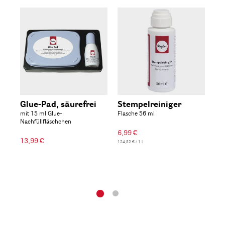
Glue-Pad, säurefrei
Stempelreiniger
Em
mit 15 ml Glue-
Flasche 56 ml
20 
Nachfüllfläschchen
6,99 €
4,9
13,99 €
124,82 € / 1 l
249,5