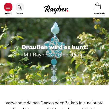
Warenkorb
Menü
Suche
Draußen wird es bunt!
Mit Rayher Outdoor Paint.
Verwandle deinen Garten oder Balkon in eine bunte