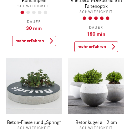
Korkampeln
Knetbeton-Dekoschale in
Faltenoptik
SCHWIERIGKEIT
SCHWIERIGKEIT
DAUER
DAUER
30 min
180 min
mehr erfahren
mehr erfahren
Beton-Fliese rund „Spring“
Betonkugel ø 12 cm
SCHWIERIGKEIT
SCHWIERIGKEIT