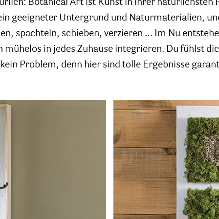
ürlich: Botanical Art ist Kunst in ihrer natürlichsten
 ein geeigneter Untergrund und Naturmaterialien, un
en, spachteln, schieben, verzieren … Im Nu entsteh
 mühelos in jedes Zuhause integrieren. Du fühlst dic
kein Problem, denn hier sind tolle Ergebnisse garant