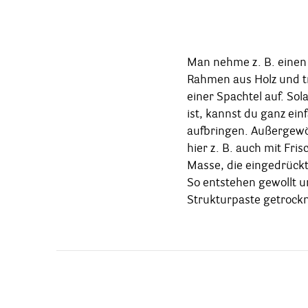
Man nehme z. B. einen
Naturmaterialien: V
Rahmen aus Holz und t
Zweige, Äste und Blum
einer Spachtel auf. So
Holzscheiben – erlaub
ist, kannst du ganz ein
Entweder du sammelst
aufbringen. Außergewöh
Blüten mit unserer
hier z. B. auch mit Fris
verwendest unsere Tro
Masse, die eingedrückt
sind direkt einsatzber
So entstehen gewollt u
sorgt für die Extraport
Strukturpaste getrockne