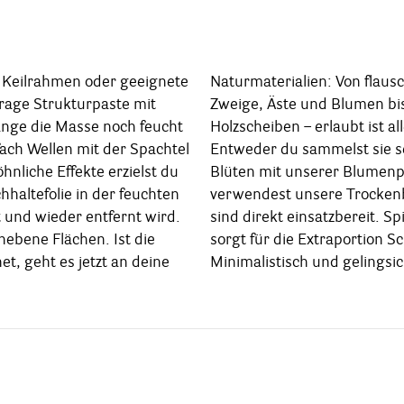
 Keilrahmen oder geeignete
on flauschigem Moos über
rage Strukturpaste mit
en bis hin zu kleinen
lange die Masse noch feucht
t ist alles, was gefällt!
fach Wellen mit der Spachtel
 sie selbst und presst die
nliche Effekte erzielst du
 Blumenpresse oder du
chhaltefolie in der feuchten
ckenblumen-Produkte. Sie
 und wieder entfernt wird.
eit. Spiegelfolie aus Gold
nebene Flächen. Ist die
ion Schimmer und Glanz.
t, geht es jetzt an deine
Minimalistisch und gelingsic