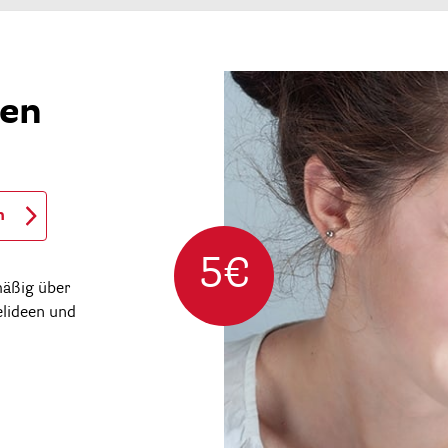
ren
n
5€
mäßig über
elideen und