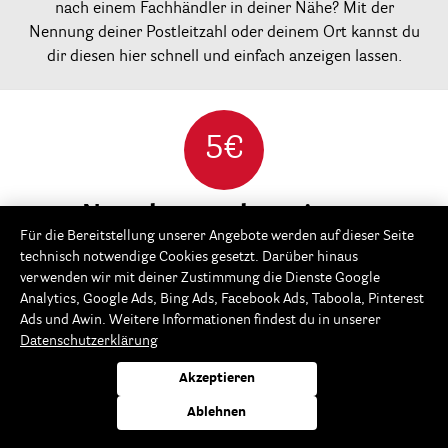
nach einem Fachhändler in deiner Nähe? Mit der
Nennung deiner Postleitzahl oder deinem Ort kannst du
dir diesen hier schnell und einfach anzeigen lassen.
5€
Newsletter abonnieren
Für die Bereitstellung unserer Angebote werden auf dieser Seite
...und 5-Euro Einkaufsgutschein sichern!*
technisch notwendige Cookies gesetzt. Darüber hinaus
verwenden wir mit deiner Zustimmung die Dienste Google
Analytics, Google Ads, Bing Ads, Facebook Ads, Taboola, Pinterest
Ads und Awin. Weitere Informationen findest du in unserer
Datenschutzerklärung
Abonnieren
Akzeptieren
Ja, ich habe die
Datenschutzerklärung
gelesen und akzeptiere diese.
Ablehnen
Mit unserem Newsletter informieren wir dich