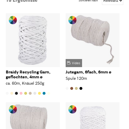
18
Ergebnisse
Sortieren nach
Video
Braidy Recycling Garn,
Jutegarn, 6fach, 6mm ø
geflochten, 4mm ø
Spule 120m
ca. 60m, Knäuel 250g