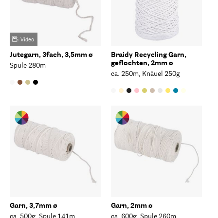
Video
Jutegarn, 3fach, 3,5mm ø
Braidy Recycling Garn,
geflochten, 2mm ø
Spule 280m
ca. 250m, Knäuel 250g
Garn, 3,7mm ø
Garn, 2mm ø
ca. 500g, Spule 141m
ca. 600g, Spule 260m