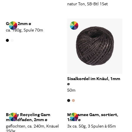
natur Ton, SB-Btl 1Set
Garn, 2mm ø
ca. 180g, Spule 70m
Sisalkordel im Knäul, 1mm
ø
50m
Braidy Recycling Garn
Makramee Garn, sortiert,
m.Goldfaden, 2mm ø
1mm ø
geflochten, ca. 240m, Knäuel
3x ca. 50g, 3 Spulen à 65m
250g