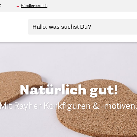
€
Händlerbereich
Natürlich gut!
Mit Rayher Korkfiguren & -motiven