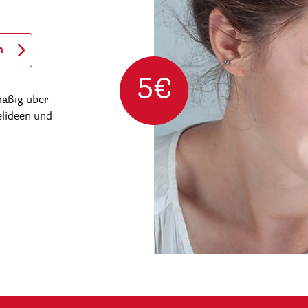
n
5€
mäßig über
elideen und