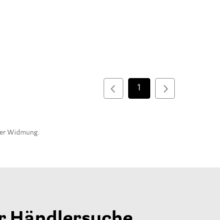
1
cher Widmung.
r Händlersuche