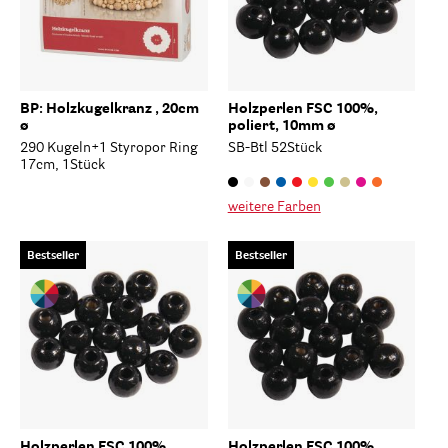
BP: Holzkugelkranz , 20cm
Holzperlen FSC 100%,
ø
poliert, 10mm ø
290 Kugeln+1 Styropor Ring
SB-Btl 52Stück
17cm, 1Stück
weitere Farben
Bestseller
Bestseller
Holzperlen FSC 100%,
Holzperlen FSC 100%,