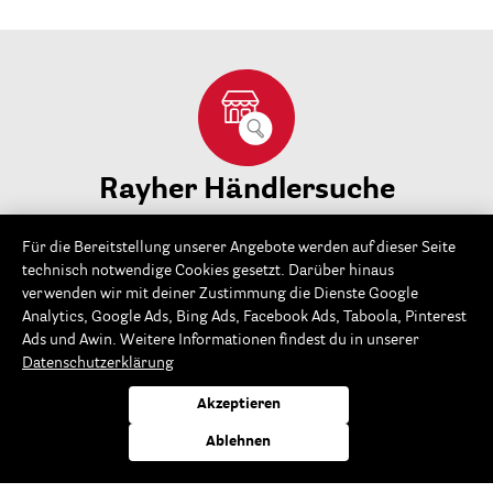
Rayher Händlersuche
Finde Rayher Händler in deiner Nähe:
Für die Bereitstellung unserer Angebote werden auf dieser Seite
technisch notwendige Cookies gesetzt. Darüber hinaus
verwenden wir mit deiner Zustimmung die Dienste Google
Analytics, Google Ads, Bing Ads, Facebook Ads, Taboola, Pinterest
Ads und Awin. Weitere Informationen findest du in unserer
Datenschutzerklärung
Du hast Interesse an unseren Produkten und suchst
Akzeptieren
nach einem Fachhändler in deiner Nähe? Mit der
Nennung deiner Postleitzahl oder deinem Ort kannst du
Ablehnen
dir diesen hier schnell und einfach anzeigen lassen.