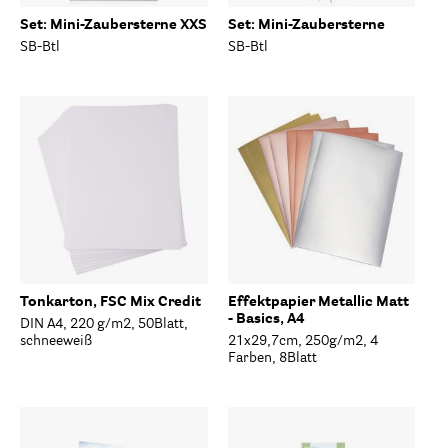
Set: Mini-Zaubersterne XXS
Set: Mini-Zaubersterne
SB-Btl
SB-Btl
Tonkarton, FSC Mix Credit
Effektpapier Metallic Matt
- Basics, A4
DIN A4, 220 g/m2, 50Blatt,
schneeweiß
21x29,7cm, 250g/m2, 4
Farben, 8Blatt