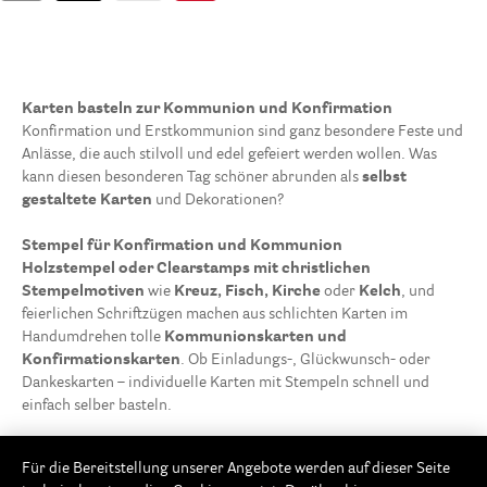
Karten basteln zur Kommunion und Konfirmation
Konfirmation und Erstkommunion sind ganz besondere Feste und
Anlässe, die auch stilvoll und edel gefeiert werden wollen. Was
kann diesen besonderen Tag schöner abrunden als
selbst
gestaltete Karten
und Dekorationen?
Stempel für Konfirmation und Kommunion
Holzstempel oder Clearstamps mit christlichen
Stempelmotiven
wie
Kreuz, Fisch, Kirche
oder
Kelch
, und
feierlichen Schriftzügen machen aus schlichten Karten im
Handumdrehen tolle
Kommunionskarten und
Konfirmationskarten
. Ob Einladungs-, Glückwunsch- oder
Dankeskarten – individuelle Karten mit Stempeln schnell und
einfach selber basteln.
Für die Bereitstellung unserer Angebote werden auf dieser Seite