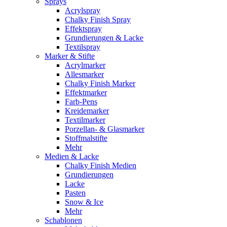
Sprays
Acrylspray
Chalky Finish Spray
Effektspray
Grundierungen & Lacke
Textilspray
Marker & Stifte
Acrylmarker
Allesmarker
Chalky Finish Marker
Effektmarker
Farb-Pens
Kreidemarker
Textilmarker
Porzellan- & Glasmarker
Stoffmalstifte
Mehr
Medien & Lacke
Chalky Finish Medien
Grundierungen
Lacke
Pasten
Snow & Ice
Mehr
Schablonen