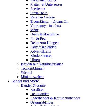
Kies, Sand & Co.
Platten & Untersetzer
Servietten
Streu-Deko
Vasen & Gefäße
Traumfänger - Dream On
Your story - in a box
Mehr
Deko-Klebemotive
Pin & Peg
Deko zum Hängen
Adventskalender
Adventskranz
Kinderzimmer
Uhren
Basteln mit Naturmaterialien
Trockenblumen
Wichtel
Miniaturwelten
Bänder und Stoffe
Bänder & Garne
Bordüren
Dekobänder
Lederbänder & Kautschukbänder
Organzabänder