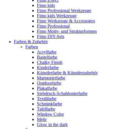
Fimo Effect
Fimo kids
Fimo Professional Werkzeuge
Fimo kids Werkzeuge
Fimo Werkzeuge & Accessoires
Fimo Professional
Fimo Motiv- und Strukturformen
Fimo DIY-Sets
Farben & Zubehör
Farben
Acrylfarbe
Bastelfarbe
Chalky Finish
Kinderfarbe
Künstlerfarbe & Künstlerzubehör
Marmorierfarbe
Outdoorfarbe
Plakatfarbe
Siebdruck-Schablonierfarbe
Textilfarbe
Schminkfarbe
Tafelfarbe
Window Color
Mehr
Glow in the dark