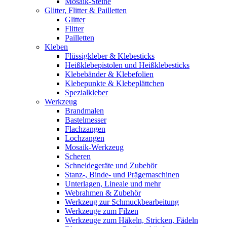
Mosaik-Steine
Glitter, Flitter & Pailletten
Glitter
Flitter
Pailletten
Kleben
Flüssigkleber & Klebesticks
Heißklebepistolen und Heißklebesticks
Klebebänder & Klebefolien
Klebepunkte & Klebeplättchen
Spezialkleber
Werkzeug
Brandmalen
Bastelmesser
Flachzangen
Lochzangen
Mosaik-Werkzeug
Scheren
Schneidegeräte und Zubehör
Stanz-, Binde- und Prägemaschinen
Unterlagen, Lineale und mehr
Webrahmen & Zubehör
Werkzeug zur Schmuckbearbeitung
Werkzeuge zum Filzen
Werkzeuge zum Häkeln, Stricken, Fädeln