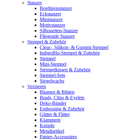
Stanzer
Bordürenstanzer
Eckstanzer
Ministanzer
Motivstanzer
Silhouetten-Stanzer
Fliegende Stanzer
Stempel & Zubehör
Clear-, Silikon- & Gummi-Stempel
IndigoBlu-Stempel & Zubehör
Stempel
Mini-Stempel
Stempelkissen & Zubehör
Stempel-Sets
Siegelwachs
Verzieren
Blumen & Blüten
Brads, Clips & Eyelets
Deko-Bänder
Embossing & Zubehör
Glitter & Flitter
Klammern
Knöpfe
Metallartikel
Papier-Accessoires