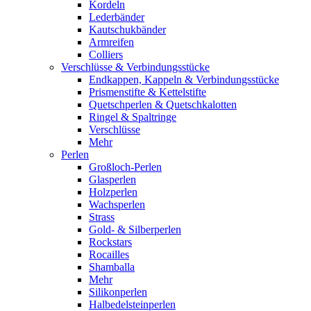
Kordeln
Lederbänder
Kautschukbänder
Armreifen
Colliers
Verschlüsse & Verbindungsstücke
Endkappen, Kappeln & Verbindungsstücke
Prismenstifte & Kettelstifte
Quetschperlen & Quetschkalotten
Ringel & Spaltringe
Verschlüsse
Mehr
Perlen
Großloch-Perlen
Glasperlen
Holzperlen
Wachsperlen
Strass
Gold- & Silberperlen
Rockstars
Rocailles
Shamballa
Mehr
Silikonperlen
Halbedelsteinperlen