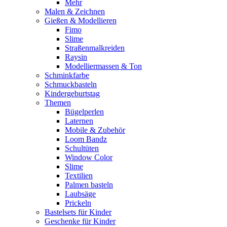
Mehr
Malen & Zeichnen
Gießen & Modellieren
Fimo
Slime
Straßenmalkreiden
Raysin
Modelliermassen & Ton
Schminkfarbe
Schmuckbasteln
Kindergeburtstag
Themen
Bügelperlen
Laternen
Mobile & Zubehör
Loom Bandz
Schultüten
Window Color
Slime
Textilien
Palmen basteln
Laubsäge
Prickeln
Bastelsets für Kinder
Geschenke für Kinder