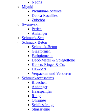
Neons
Miyuki
Premium-Rocailles
Delica-Rocailles
Zubehör
Swarovski
Perlen
Anhänger
Schmuck-Sets
Schmuck-Beton
Schmuck-Beton
Gießformen
Farbpigmente
Deco-Metall & Spiegelfolie
Ketten, Ringel & Co.
DIY-Sets
Verpacken und Verzieren
Schmuckaccessoires
Broschen
Anhänger
Haarspangen
Ringe
Ohrringe
Schlüsselringe
Strasssteine