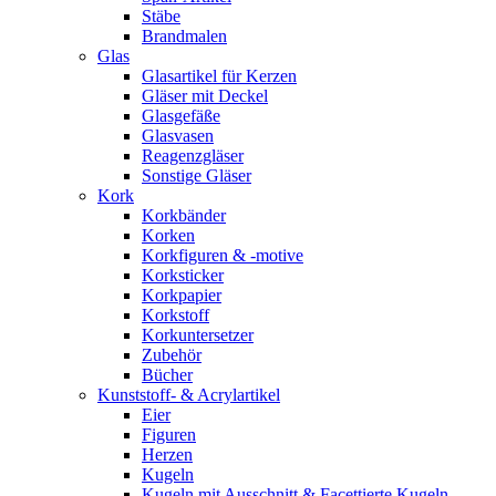
Stäbe
Brandmalen
Glas
Glasartikel für Kerzen
Gläser mit Deckel
Glasgefäße
Glasvasen
Reagenzgläser
Sonstige Gläser
Kork
Korkbänder
Korken
Korkfiguren & -motive
Korksticker
Korkpapier
Korkstoff
Korkuntersetzer
Zubehör
Bücher
Kunststoff- & Acrylartikel
Eier
Figuren
Herzen
Kugeln
Kugeln mit Ausschnitt & Facettierte Kugeln