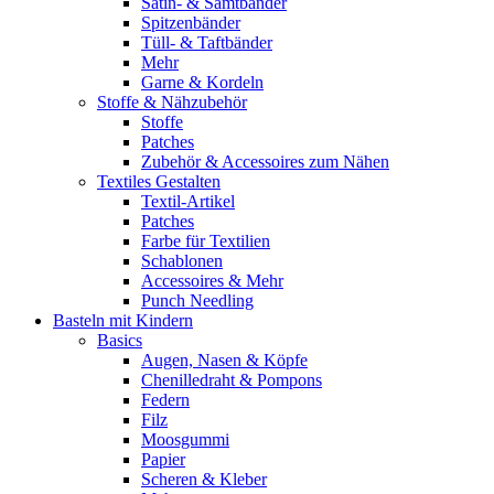
Satin- & Samtbänder
Spitzenbänder
Tüll- & Taftbänder
Mehr
Garne & Kordeln
Stoffe & Nähzubehör
Stoffe
Patches
Zubehör & Accessoires zum Nähen
Textiles Gestalten
Textil-Artikel
Patches
Farbe für Textilien
Schablonen
Accessoires & Mehr
Punch Needling
Basteln mit Kindern
Basics
Augen, Nasen & Köpfe
Chenilledraht & Pompons
Federn
Filz
Moosgummi
Papier
Scheren & Kleber