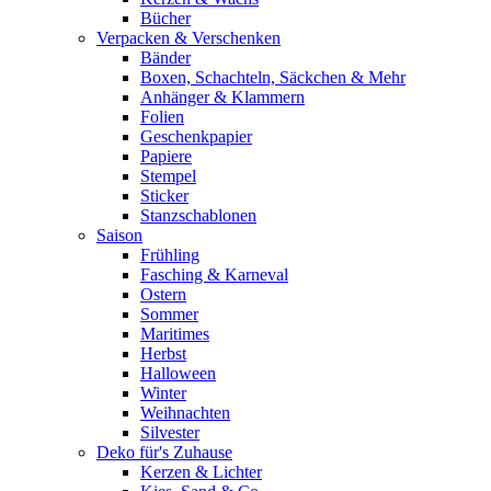
Bücher
Verpacken & Verschenken
Bänder
Boxen, Schachteln, Säckchen & Mehr
Anhänger & Klammern
Folien
Geschenkpapier
Papiere
Stempel
Sticker
Stanzschablonen
Saison
Frühling
Fasching & Karneval
Ostern
Sommer
Maritimes
Herbst
Halloween
Winter
Weihnachten
Silvester
Deko für's Zuhause
Kerzen & Lichter