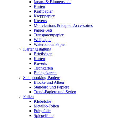
Japan- & Blumenseide
Karten
Kraftpapier
Krepppapier
Kuverts
Motivkartons & Papier-Accessoires
Papier-Sets
Transparentpapier
Wellpappe
Watercolour-Papier
Kartengestaltung
Briefbögen
Karten
Kuverts
Tischkarten
Einlegekarten
Scrapbooking-Papiere
Blöcke und Alben
Standard und Papiere
Trend-Papiere und Serien
Folien
Klebefolie
Metallic-Folien
Prägefolie
Spiegelfolie