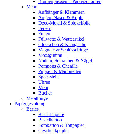
Blumenpressen + Papierschöpfen
Mehr
Aufhänger & Klammern
Augen, Nasen & Köpfe
Deco-Metall & Spiegelfolie
Federn
Folien
Füllwatte & Watteartikel
Glöckchen & Klangstäbe
Magnete & Schlüsselringe
Moosgummi
Nadeln, Schrauben & Nägel
Pompons & Chenille
Puppen & Marionetten
Speckstein
Uhren
Mehr
Bücher
Metallringe
Papiergestaltung
Basics
Basis-Papiere
Bastelkarton
Fotokarton & Tonpapier
Geschenkpapier