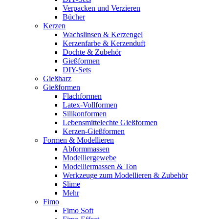
Verpacken und Verzieren
Bücher
Kerzen
Wachslinsen & Kerzengel
Kerzenfarbe & Kerzenduft
Dochte & Zubehör
Gießformen
DIY-Sets
Gießharz
Gießformen
Flachformen
Latex-Vollformen
Silikonformen
Lebensmittelechte Gießformen
Kerzen-Gießformen
Formen & Modellieren
Abformmassen
Modelliergewebe
Modelliermassen & Ton
Werkzeuge zum Modellieren & Zubehör
Slime
Mehr
Fimo
Fimo Soft