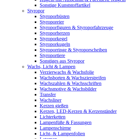
Sonstige Kunststoffartikel
Styropor
Styroporbüsten
Styroporeier
Styroporfiguren & Styroporfahrzeuge
Styroporherzen
Styroporkegel
Styroporkugeln
Styroporringe & Styroporscheiben
Styroportiere
Sonstiges aus Styropor
Wachs, Licht & Lampen
Verzierwachs & Wachsfolie
Wachsborten & Wachszierstreifen
Wachszahlen & Wachsschriften
Wachsmotive & Wachsbilder
Transfer
Wachsliner
Kerzen gießen
Kerzen, LED-Kerzen & Kerzenständer
Lichterketten
Lampenfüße & Fassungen
Lampenschirme
Licht- & Lampenfolien