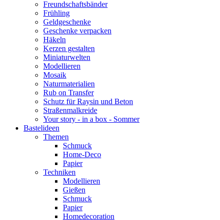
Freundschaftsbänder
Frühling
Geldgeschenke
Geschenke verpacken
Häkeln
Kerzen gestalten
Miniaturwelten
Modellieren
Mosaik
Naturmaterialien
Rub on Transfer
Schutz für Raysin und Beton
Straßenmalkreide
Your story - in a box - Sommer
Bastelideen
Themen
Schmuck
Home-Deco
Papier
Techniken
Modellieren
Gießen
Schmuck
Papier
Homedecoration