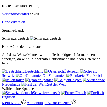
Kostenlose Rücksendung
Versandkostenfrei
ab 49€
Händlerbereich
Sprache/Land:
Schweizerdeutsch
Bitte wähle dein Land aus.
Auf diese Weise können wir dir alle benötigten Informationen
anzeigen, da wir nur innerhalb Deutschlands und nach Österreich
liefern.
Deutschland
Österreich
Schweiz
Großbritannien
Frankreich
Italien
Spanien
Belgien
Niederlande
Rest der Welt
Wähle deine Sprache
Schweizerdeutsch
French
Englisch
Mein Konto
Anmeldung / Konto erstellen