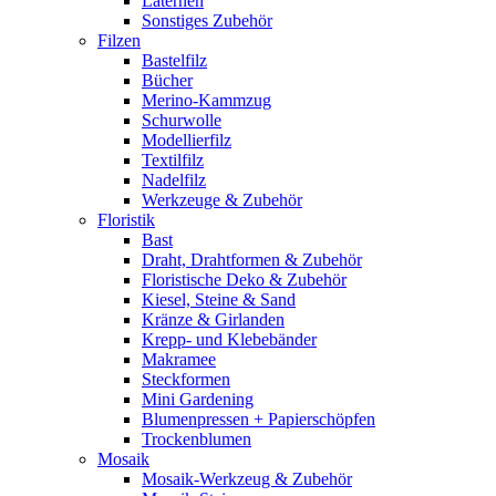
Laternen
Sonstiges Zubehör
Filzen
Bastelfilz
Bücher
Merino-Kammzug
Schurwolle
Modellierfilz
Textilfilz
Nadelfilz
Werkzeuge & Zubehör
Floristik
Bast
Draht, Drahtformen & Zubehör
Floristische Deko & Zubehör
Kiesel, Steine & Sand
Kränze & Girlanden
Krepp- und Klebebänder
Makramee
Steckformen
Mini Gardening
Blumenpressen + Papierschöpfen
Trockenblumen
Mosaik
Mosaik-Werkzeug & Zubehör