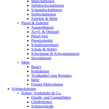
Malschablonen
Siebdruckschablonen
Schminkschablonen
Stoffschablonen
Zubehör & Mehr
Pinsel & Zubehör
Aquarellpinsel
Acryl- & Ölpinsel
Pinsel-Sets
Pinselzubehör
Schablonierpinsel
Schule & Hobby
Schwämme & Schwammpinsel
Spezialpinsel
Mehr
Basics
Keilrahmen
Textilartikel zum Bemalen
Mehr
Fenster-Malvorlagen
Schmuckdesign
Ketten, Armbänder & Co.
Elastik- und Gummifäden
Gliederketten
Schmuckdraht