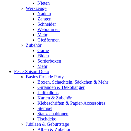
Nieten
Werkzeuge
Nadeln
Zangen
Schneider
Webrahmen
Mehr
Gießformen
Zubehör
Garne
Fäden
Sortierboxen
Mehr
Feste-Saison-Deko
Basics für jede Party
Boxen, Schachteln, Säckchen & Mehr
Girlanden & Dekohänger
Luftballons
Karten & Zubehör
Klebeschriften & Papier-Accessoires
Stempel
Stanzschablonen
Tischdeko
Jubiläen & Geburtstage
Alben & Zubehör