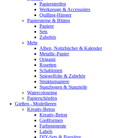
Papierstreifen
Werkzeuge & Accessoires
Quilling-Hänger
Papiersterne & Blüten
Papiere
Sets
Zubehör
Mehr
Alben, Notizbücher & Kalender
Metallic-Papier
Origami
Rosetten
Schablonen
Spiegelfolie & Zubehör
Strukturpapiere
Stanzbogen & Stanzteile
Watercolouring
Papierschöpfen
Gießen - Modellieren
Kreativ-Beton
Kreativ-Beton
Gießformen
Farbpigmente
Labels
DIY-Sets & Bausätze