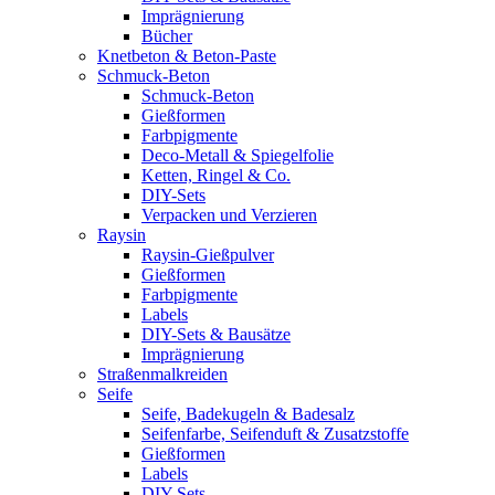
Imprägnierung
Bücher
Knetbeton & Beton-Paste
Schmuck-Beton
Schmuck-Beton
Gießformen
Farbpigmente
Deco-Metall & Spiegelfolie
Ketten, Ringel & Co.
DIY-Sets
Verpacken und Verzieren
Raysin
Raysin-Gießpulver
Gießformen
Farbpigmente
Labels
DIY-Sets & Bausätze
Imprägnierung
Straßenmalkreiden
Seife
Seife, Badekugeln & Badesalz
Seifenfarbe, Seifenduft & Zusatzstoffe
Gießformen
Labels
DIY-Sets