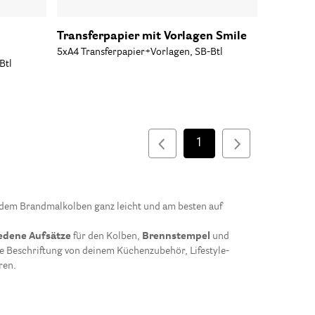
Transferpapier mit Vorlagen Smile
5xA4 Transferpapier+Vorlagen, SB-Btl
Btl
1
it dem Brandmalkolben ganz leicht und am besten auf
edene Aufsätze
für den Kolben,
Brennstempel
und
die Beschriftung von deinem Küchenzubehör, Lifestyle-
ren.