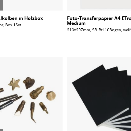
o
kolben in Holzbox
Foto-Transferpapier A4 f.Tr
Medium
ör, Box 1Set
210x297mm, SB-Btl 10Bogen, wei