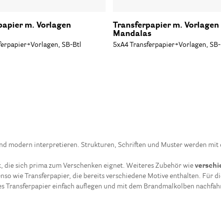
papier m. Vorlagen
Transferpapier m. Vorlagen
Mandalas
ferpapier+Vorlagen, SB-Btl
5xA4 Transferpapier+Vorlagen, SB-
eu und modern interpretieren. Strukturen, Schriften und Muster werden m
x
, die sich prima zum Verschenken eignet. Weiteres Zubehör wie
verschi
nso wie Transferpapier, die bereits verschiedene Motive enthalten. Für 
es Transferpapier einfach auflegen und mit dem Brandmalkolben nachfah