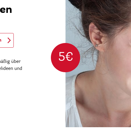
ren
n
5€
mäßig über
elideen und