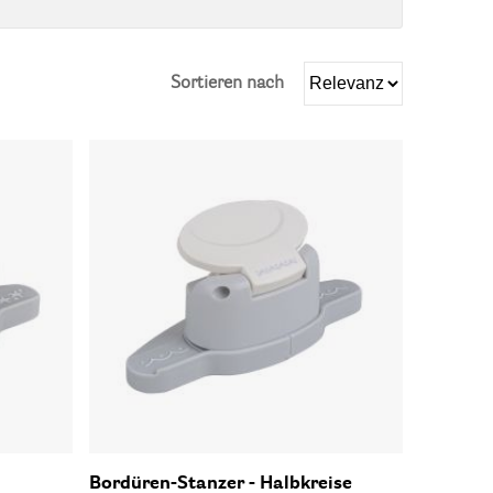
Sortieren nach
Bordüren-Stanzer - Halbkreise