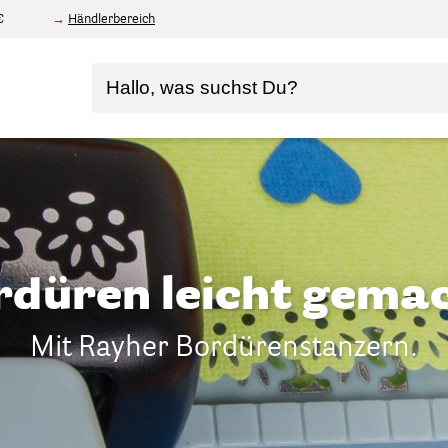
€
Händlerbereich
rdüren leicht gemac
Mit Rayher Bordürenstanzern.