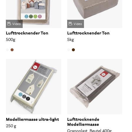
Video
Video
Lufttrocknender Ton
Lufttrocknender Ton
500g
5kg
Modelliermasse ultra-light
Lufttrocknende
Modelliermasse
250 g
Granoplast, Beutel 400g