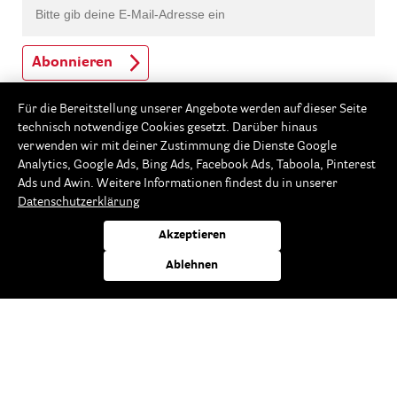
Abonnieren
Ja, ich habe die
Datenschutzerklärung
gelesen und akzeptiere diese.
Für die Bereitstellung unserer Angebote werden auf dieser Seite
Mit unserem Newsletter informieren wir dich
technisch notwendige Cookies gesetzt. Darüber hinaus
regelmäßig über aktuelle Kreativtrends, neue Produkte,
verwenden wir mit deiner Zustimmung die Dienste Google
kreative Bastelideen und exklusive Aktionen.
Analytics, Google Ads, Bing Ads, Facebook Ads, Taboola, Pinterest
Ads und Awin. Weitere Informationen findest du in unserer
zahlreiche Vorteile, immer informiert
Datenschutzerklärung
gratis und unverbindlich
Akzeptieren
jederzeit abbestellbar
Ablehnen
* Rabatt nicht auszahlbar, einlösbar ab 20,-€ Warenwert
Folge uns