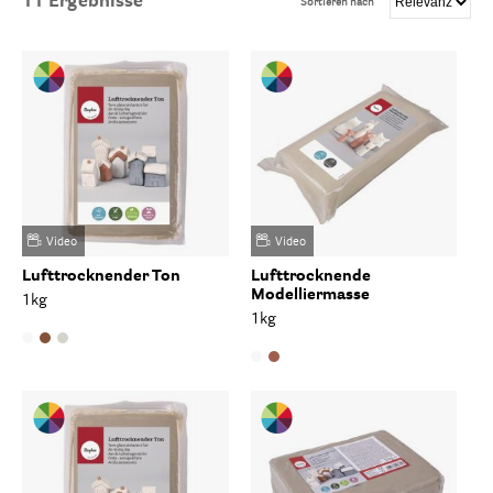
11
Ergebnisse
Sortieren nach
Video
Video
Lufttrocknender Ton
Lufttrocknende
Modelliermasse
1kg
1kg