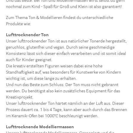
Und das Beste: Bei Ton und Modelliermassen wirst selbst du gern
nochmal zum Kind - Spaß für Groß und Klein ist also garantiert!
Zum Thema Ton & Modellieren findest du unterschiedliche
Produkte wie:
Lufttrocknender Ton
Unser lufttrocknender Ton ist aus natürlicher Tonerde hergestellt,
geruchlos, glutenfrei und vegan. Durch seine geschmeidige
Konsistenz lässt sich dieser einfach verarbeiten und ist somit ideal
auch für Kinder geeignet.
Die kreativ erstellten Figuren weisen dabei eine hohe
Standhaftigkeit auf, was besonders für Kunstwerke von Kindern
wichtig ist, um diese lange zu erhalten.
Und nun das Beste zum Schluss: Der Ton muss nicht gebrannt
werden. Du benötigst also kein zusätzliches Equipment für das
Kreativprojekt.
Unser lufttrocknender Ton härtet nämlich an der Luft aus. Dieser
Prozess dauert ca. 1 bis 4 Tage, kann aber auch durch das Brennen
im Keramik-Ofen bei 1000°C beschleunigt werden.
Lufttrocknende Modelliermassen