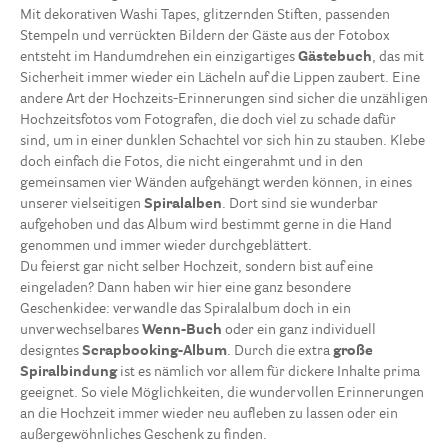
Mit dekorativen Washi Tapes, glitzernden Stiften, passenden
Stempeln und verrückten Bildern der Gäste aus der Fotobox
entsteht im Handumdrehen ein einzigartiges
Gästebuch
, das mit
Sicherheit immer wieder ein Lächeln auf die Lippen zaubert. Eine
andere Art der Hochzeits-Erinnerungen sind sicher die unzähligen
Hochzeitsfotos vom Fotografen, die doch viel zu schade dafür
sind, um in einer dunklen Schachtel vor sich hin zu stauben. Klebe
doch einfach die Fotos, die nicht eingerahmt und in den
gemeinsamen vier Wänden aufgehängt werden können, in eines
unserer vielseitigen
Spiralalben
. Dort sind sie wunderbar
aufgehoben und das Album wird bestimmt gerne in die Hand
genommen und immer wieder durchgeblättert.
Du feierst gar nicht selber Hochzeit, sondern bist auf eine
eingeladen? Dann haben wir hier eine ganz besondere
Geschenkidee: verwandle das Spiralalbum doch in ein
unverwechselbares
Wenn-Buch
oder ein ganz individuell
designtes
Scrapbooking-Album
. Durch die extra
große
Spiralbindung
ist es nämlich vor allem für dickere Inhalte prima
geeignet. So viele Möglichkeiten, die wundervollen Erinnerungen
an die Hochzeit immer wieder neu aufleben zu lassen oder ein
außergewöhnliches Geschenk zu finden.