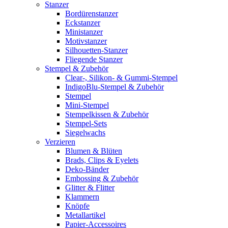
Stanzer
Bordürenstanzer
Eckstanzer
Ministanzer
Motivstanzer
Silhouetten-Stanzer
Fliegende Stanzer
Stempel & Zubehör
Clear-, Silikon- & Gummi-Stempel
IndigoBlu-Stempel & Zubehör
Stempel
Mini-Stempel
Stempelkissen & Zubehör
Stempel-Sets
Siegelwachs
Verzieren
Blumen & Blüten
Brads, Clips & Eyelets
Deko-Bänder
Embossing & Zubehör
Glitter & Flitter
Klammern
Knöpfe
Metallartikel
Papier-Accessoires