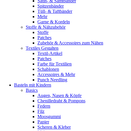
Satin- & Samtbänder
Spitzenbänder
Tüll- & Taftbänder
Mehr
Garne & Kordeln
Stoffe & Nähzubehör
Stoffe
Patches
Zubehör & Accessoires zum Nähen
Textiles Gestalten
Textil-Artikel
Patches
Farbe für Textilien
Schablonen
Accessoires & Mehr
Punch Needling
Basteln mit Kindern
Basics
Augen, Nasen & Köpfe
Chenilledraht & Pompons
Federn
Filz
Moosgummi
Papier
Scheren & Kleber