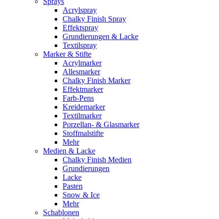
Sprays
Acrylspray
Chalky Finish Spray
Effektspray
Grundierungen & Lacke
Textilspray
Marker & Stifte
Acrylmarker
Allesmarker
Chalky Finish Marker
Effektmarker
Farb-Pens
Kreidemarker
Textilmarker
Porzellan- & Glasmarker
Stoffmalstifte
Mehr
Medien & Lacke
Chalky Finish Medien
Grundierungen
Lacke
Pasten
Snow & Ice
Mehr
Schablonen