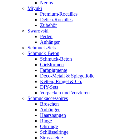
Neons
Miyuki
Premium-Rocailles
Delica-Rocailles
Zubehör
Swarovski
Perlen
Anhänger
Schmuck-Sets
Schmuck-Beton
Schmuck-Beton
Gießformen
Farbpigmente
Deco-Metall & Spiegelfolie
Ketten, Ringel & Co.
DIY-Sets
Verpacken und Verzieren
Schmuckaccessoires
Broschen
Anhänger
Haarspangen
Ringe
Ohrringe
Schlüsselringe
Strasssteine