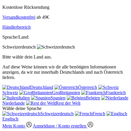
Kostenlose Rücksendung
Versandkostenfrei
ab 49€
Händlerbereich
Sprache/Land:
Schweizerdeutsch
Bitte wähle dein Land aus.
Auf diese Weise können wir dir alle benötigten Informationen
anzeigen, da wir nur innerhalb Deutschlands und nach Österreich
liefern.
Deutschland
Österreich
Schweiz
Großbritannien
Frankreich
Italien
Spanien
Belgien
Niederlande
Rest der Welt
Wähle deine Sprache
Schweizerdeutsch
French
Englisch
Mein Konto
Anmeldung / Konto erstellen