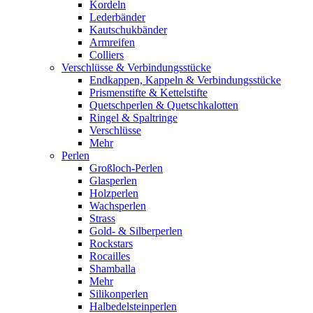
Kordeln
Lederbänder
Kautschukbänder
Armreifen
Colliers
Verschlüsse & Verbindungsstücke
Endkappen, Kappeln & Verbindungsstücke
Prismenstifte & Kettelstifte
Quetschperlen & Quetschkalotten
Ringel & Spaltringe
Verschlüsse
Mehr
Perlen
Großloch-Perlen
Glasperlen
Holzperlen
Wachsperlen
Strass
Gold- & Silberperlen
Rockstars
Rocailles
Shamballa
Mehr
Silikonperlen
Halbedelsteinperlen