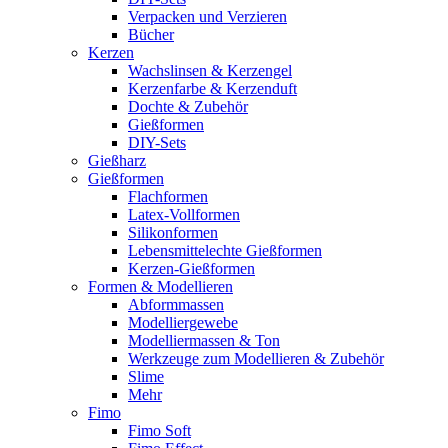
Verpacken und Verzieren
Bücher
Kerzen
Wachslinsen & Kerzengel
Kerzenfarbe & Kerzenduft
Dochte & Zubehör
Gießformen
DIY-Sets
Gießharz
Gießformen
Flachformen
Latex-Vollformen
Silikonformen
Lebensmittelechte Gießformen
Kerzen-Gießformen
Formen & Modellieren
Abformmassen
Modelliergewebe
Modelliermassen & Ton
Werkzeuge zum Modellieren & Zubehör
Slime
Mehr
Fimo
Fimo Soft