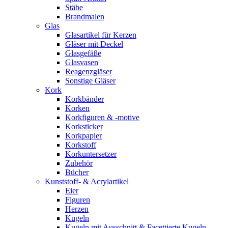
Stäbe
Brandmalen
Glas
Glasartikel für Kerzen
Gläser mit Deckel
Glasgefäße
Glasvasen
Reagenzgläser
Sonstige Gläser
Kork
Korkbänder
Korken
Korkfiguren & -motive
Korksticker
Korkpapier
Korkstoff
Korkuntersetzer
Zubehör
Bücher
Kunststoff- & Acrylartikel
Eier
Figuren
Herzen
Kugeln
Kugeln mit Ausschnitt & Facettierte Kugeln