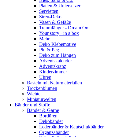
Kies, Sand & Co.
Platten & Untersetzer
Servietten
Streu-Deko
Vasen & Gefäße
Traumfänger - Dream On
Your story - in a box
Mehr
Deko-Klebemotive
Pin & Peg
Deko zum Hängen
Adventskalender
Adventskranz
Kinderzimmer
Uhren
Basteln mit Naturmaterialien
Trockenblumen
Wichtel
Miniaturwelten
Bänder und Stoffe
Bänder & Garne
Bordüren
Dekobänder
Lederbänder & Kautschukbänder
Organzabänder