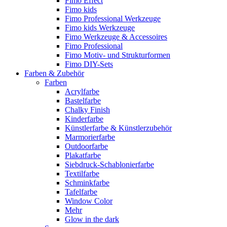
Fimo Effect
Fimo kids
Fimo Professional Werkzeuge
Fimo kids Werkzeuge
Fimo Werkzeuge & Accessoires
Fimo Professional
Fimo Motiv- und Strukturformen
Fimo DIY-Sets
Farben & Zubehör
Farben
Acrylfarbe
Bastelfarbe
Chalky Finish
Kinderfarbe
Künstlerfarbe & Künstlerzubehör
Marmorierfarbe
Outdoorfarbe
Plakatfarbe
Siebdruck-Schablonierfarbe
Textilfarbe
Schminkfarbe
Tafelfarbe
Window Color
Mehr
Glow in the dark