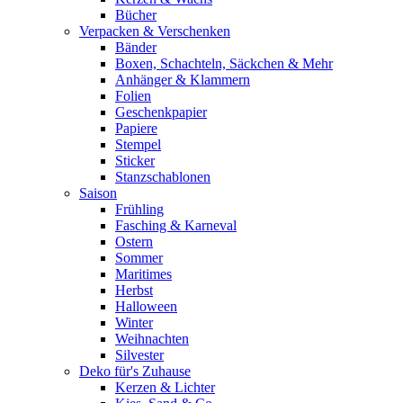
Bücher
Verpacken & Verschenken
Bänder
Boxen, Schachteln, Säckchen & Mehr
Anhänger & Klammern
Folien
Geschenkpapier
Papiere
Stempel
Sticker
Stanzschablonen
Saison
Frühling
Fasching & Karneval
Ostern
Sommer
Maritimes
Herbst
Halloween
Winter
Weihnachten
Silvester
Deko für's Zuhause
Kerzen & Lichter