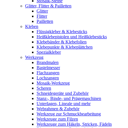
Mosaik-Steine
Glitter, Flitter & Pailletten
Glitter
Flitter
Pailletten
Kleben
Flüssigkleber & Klebesticks
Heißklebepistolen und Heißklebesticks
Klebebänder & Klebefolien
Klebepunkte & Klebeplättchen
Spezialkleber
Werkzeug
Brandmalen
Bastelmesser
Flachzangen
Lochzangen
Mosaik-Werkzeug
Scheren
Schneidegeräte und Zubehör
Stanz-, Binde- und Prägemaschinen
Unterlagen, Lineale und mehr
Webrahmen & Zubehör
Werkzeug zur Schmuckbearbeitung
Werkzeuge zum Filzen
Werkzeuge zum Häkeln, Stricken, Fädeln