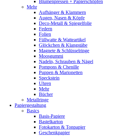
Blumenpressen + Papierschöpfen
Mehr
Aufhänger & Klammern
Augen, Nasen & Köpfe
Deco-Metall & Spiegelfolie
Federn
Folien
Füllwatte & Watteartikel
Glöckchen & Klangstäbe
Magnete & Schlüsselringe
Moosgummi
Nadeln, Schrauben & Nägel
Pompons & Chenille
Puppen & Marionetten
Speckstein
Uhren
Mehr
Bücher
Metallringe
Papiergestaltung
Basics
Basis-Papiere
Bastelkarton
Fotokarton & Tonpapier
Geschenkpapier