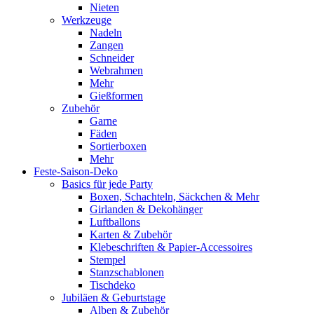
Nieten
Werkzeuge
Nadeln
Zangen
Schneider
Webrahmen
Mehr
Gießformen
Zubehör
Garne
Fäden
Sortierboxen
Mehr
Feste-Saison-Deko
Basics für jede Party
Boxen, Schachteln, Säckchen & Mehr
Girlanden & Dekohänger
Luftballons
Karten & Zubehör
Klebeschriften & Papier-Accessoires
Stempel
Stanzschablonen
Tischdeko
Jubiläen & Geburtstage
Alben & Zubehör