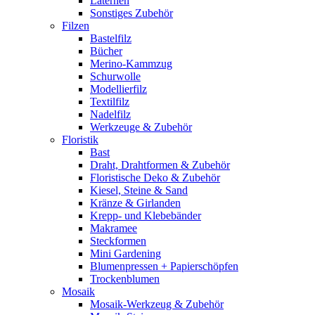
Laternen
Sonstiges Zubehör
Filzen
Bastelfilz
Bücher
Merino-Kammzug
Schurwolle
Modellierfilz
Textilfilz
Nadelfilz
Werkzeuge & Zubehör
Floristik
Bast
Draht, Drahtformen & Zubehör
Floristische Deko & Zubehör
Kiesel, Steine & Sand
Kränze & Girlanden
Krepp- und Klebebänder
Makramee
Steckformen
Mini Gardening
Blumenpressen + Papierschöpfen
Trockenblumen
Mosaik
Mosaik-Werkzeug & Zubehör