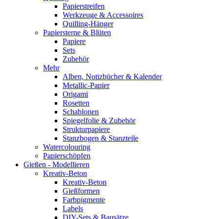
Papierstreifen
Werkzeuge & Accessoires
Quilling-Hänger
Papiersterne & Blüten
Papiere
Sets
Zubehör
Mehr
Alben, Notizbücher & Kalender
Metallic-Papier
Origami
Rosetten
Schablonen
Spiegelfolie & Zubehör
Strukturpapiere
Stanzbogen & Stanzteile
Watercolouring
Papierschöpfen
Gießen - Modellieren
Kreativ-Beton
Kreativ-Beton
Gießformen
Farbpigmente
Labels
DIY-Sets & Bausätze