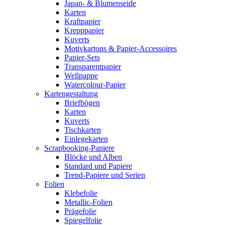
Japan- & Blumenseide
Karten
Kraftpapier
Krepppapier
Kuverts
Motivkartons & Papier-Accessoires
Papier-Sets
Transparentpapier
Wellpappe
Watercolour-Papier
Kartengestaltung
Briefbögen
Karten
Kuverts
Tischkarten
Einlegekarten
Scrapbooking-Papiere
Blöcke und Alben
Standard und Papiere
Trend-Papiere und Serien
Folien
Klebefolie
Metallic-Folien
Prägefolie
Spiegelfolie