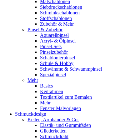
Malschablonen
Siebdruckschablonen
Schminkschablonen
Stoffschablonen
Zubehör & Mehr
Pinsel & Zubehör
Aquarellpinsel
Acryl- & Ölpinsel
Pinsel-Sets
Pinselzubehör
Schablonierpinsel
Schule & Hobby
Schwämme & Schwammpinsel
Spezialpinsel
Mehr
Basics
Keilrahmen
Textilartikel zum Bemalen
Mehr
Fenster-Malvorlagen
Schmuckdesign
Ketten, Armbänder & Co.
Elastik- und Gummifäden
Gliederketten
Schmuckdraht