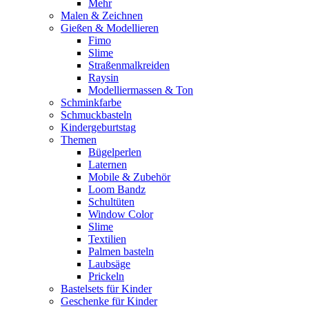
Mehr
Malen & Zeichnen
Gießen & Modellieren
Fimo
Slime
Straßenmalkreiden
Raysin
Modelliermassen & Ton
Schminkfarbe
Schmuckbasteln
Kindergeburtstag
Themen
Bügelperlen
Laternen
Mobile & Zubehör
Loom Bandz
Schultüten
Window Color
Slime
Textilien
Palmen basteln
Laubsäge
Prickeln
Bastelsets für Kinder
Geschenke für Kinder