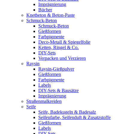
Imprägnierung
Bücher
Knetbeton & Beton-Paste
Schmuck-Beton
Schmuck-Beton
Gießformen
Farbpigmente
Deco-Metall & Spiegelfolie
Ketten, Ringel & Co.
DIY-Sets
Verpacken und Verzieren
Raysin
Raysin-Gießpulver
Gießformen
Farbpigmente
Labels
DIY-Sets & Bausätze
Imprägnierung
Straßenmalkreiden
Seife
Seife, Badekugeln & Badesalz
Seifenfarbe, Seifenduft & Zusatzstoffe
Gießformen
Labels
DIY-Sets