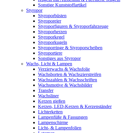
Sonstige Kunststoffartikel
Styropor
Styroporbüsten
Styroporeier
Styroporfiguren & Styroporfahrzeuge
Styroporherzen
Styroporkegel
Styroporkugeln
Styroporringe & Styroporscheiben
Styroportiere
Sonstiges aus Styropor
Wachs, Licht & Lampen
Verzierwachs & Wachsfolie
Wachsborten & Wachszierstreifen
Wachszahlen & Wachsschriften
Wachsmotive & Wachsbilder
Transfer
Wachsliner
Kerzen gießen
Kerzen, LED-Kerzen & Kerzenständer
Lichterketten
Lampenfüße & Fassungen
Lampenschirme
Licht- & Lampenfolien