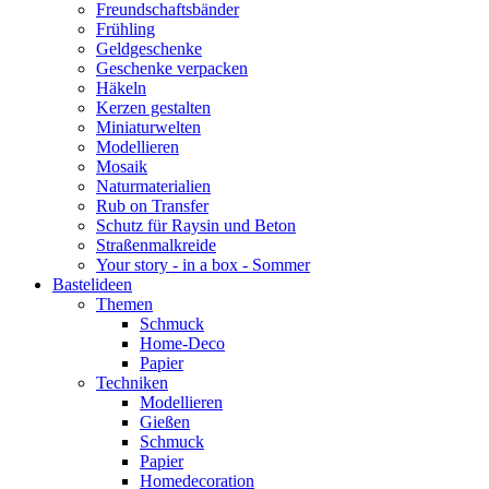
Freundschaftsbänder
Frühling
Geldgeschenke
Geschenke verpacken
Häkeln
Kerzen gestalten
Miniaturwelten
Modellieren
Mosaik
Naturmaterialien
Rub on Transfer
Schutz für Raysin und Beton
Straßenmalkreide
Your story - in a box - Sommer
Bastelideen
Themen
Schmuck
Home-Deco
Papier
Techniken
Modellieren
Gießen
Schmuck
Papier
Homedecoration