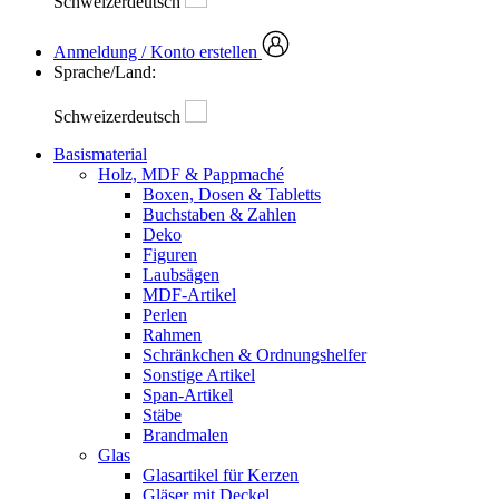
Schweizerdeutsch
Anmeldung / Konto erstellen
Sprache/Land:
Schweizerdeutsch
Basismaterial
Holz, MDF & Pappmaché
Boxen, Dosen & Tabletts
Buchstaben & Zahlen
Deko
Figuren
Laubsägen
MDF-Artikel
Perlen
Rahmen
Schränkchen & Ordnungshelfer
Sonstige Artikel
Span-Artikel
Stäbe
Brandmalen
Glas
Glasartikel für Kerzen
Gläser mit Deckel