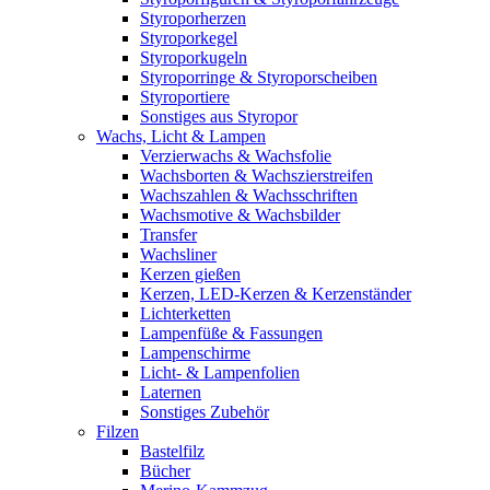
Styroporherzen
Styroporkegel
Styroporkugeln
Styroporringe & Styroporscheiben
Styroportiere
Sonstiges aus Styropor
Wachs, Licht & Lampen
Verzierwachs & Wachsfolie
Wachsborten & Wachszierstreifen
Wachszahlen & Wachsschriften
Wachsmotive & Wachsbilder
Transfer
Wachsliner
Kerzen gießen
Kerzen, LED-Kerzen & Kerzenständer
Lichterketten
Lampenfüße & Fassungen
Lampenschirme
Licht- & Lampenfolien
Laternen
Sonstiges Zubehör
Filzen
Bastelfilz
Bücher