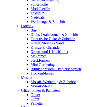
Merino-Kammzug
Schurwolle
Modellierfilz
Textilfilz
Nadelfilz
Werkzeuge & Zubehör
Floristik
Bast
Draht, Drahtformen & Zubehör
Floristische Deko & Zubehör
Kiesel, Steine & Sand
Kränze & Girlanden
Krepp- und Klebebänder
Makramee
Steckformen
Mini Gardening
Blumenpressen + Papierschöpfen
Trockenblumen
Mosaik
Mosaik-Werkzeug & Zubehör
Mosaik-Steine
Glitter, Flitter & Pailletten
Glitter
Flitter
Pailletten