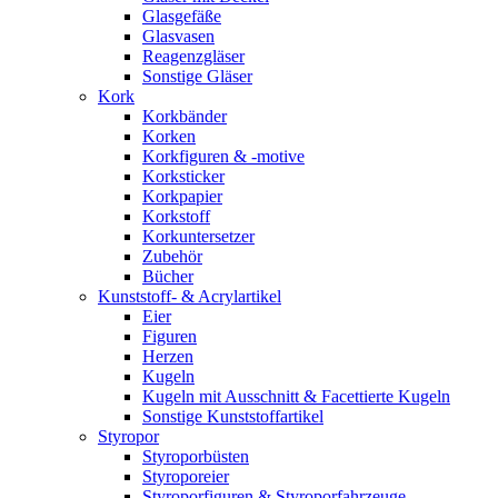
Glasgefäße
Glasvasen
Reagenzgläser
Sonstige Gläser
Kork
Korkbänder
Korken
Korkfiguren & -motive
Korksticker
Korkpapier
Korkstoff
Korkuntersetzer
Zubehör
Bücher
Kunststoff- & Acrylartikel
Eier
Figuren
Herzen
Kugeln
Kugeln mit Ausschnitt & Facettierte Kugeln
Sonstige Kunststoffartikel
Styropor
Styroporbüsten
Styroporeier
Styroporfiguren & Styroporfahrzeuge