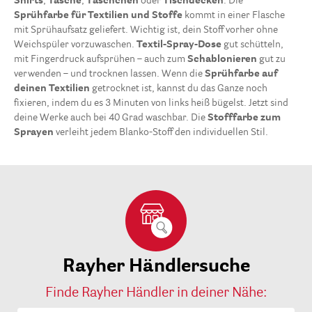
Shirts
,
Tasche
,
Täschchen
oder
Tischdecken
. Die
Sprühfarbe für Textilien und Stoffe
kommt in einer Flasche
mit Sprühaufsatz geliefert. Wichtig ist, dein Stoff vorher ohne
Weichspüler vorzuwaschen.
Textil-Spray-Dose
gut schütteln,
mit Fingerdruck aufsprühen – auch zum
Schablonieren
gut zu
verwenden – und trocknen lassen. Wenn die
Sprühfarbe auf
deinen Textilien
getrocknet ist, kannst du das Ganze noch
fixieren, indem du es 3 Minuten von links heiß bügelst. Jetzt sind
deine Werke auch bei 40 Grad waschbar. Die
Stofffarbe zum
Sprayen
verleiht jedem Blanko-Stoff den individuellen Stil.
Rayher Händlersuche
Finde Rayher Händler in deiner Nähe: