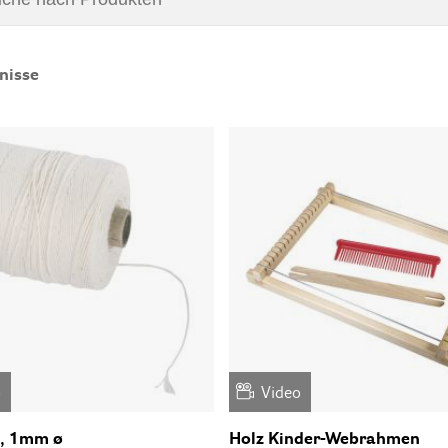
nisse
o
Video
n, 1mm ø
Holz Kinder-Webrahmen