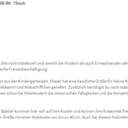
SB-Btl. 1Stück
en Zeit noch topaktuell und sowohl bei Kindern als auch Erwachsenden seh
tolle Freizeitbeschäftigung.
n aus der Kindergartenzeit. Dieser hat eine handliche Größe für kleine
bkamm und Webschiffchen geliefert. Zusätzlich benötigst du noch sta
 schon bei Kleinkindern die motorischen Fähigkeiten und die Konzentr
e Bastler kommen hier voll auf ihre Kosten und können ihre Kreativität 
er Größe mit einer Webbreite von bis zu 40 cm. Auch bei diesem Holzr