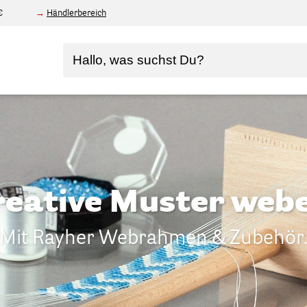
€
Händlerbereich
eative Muster web
Mit Rayher Webrahmen & Zubehör