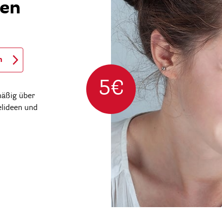
ren
n
5€
mäßig über
elideen und