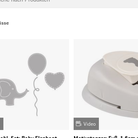
isse
o
Video