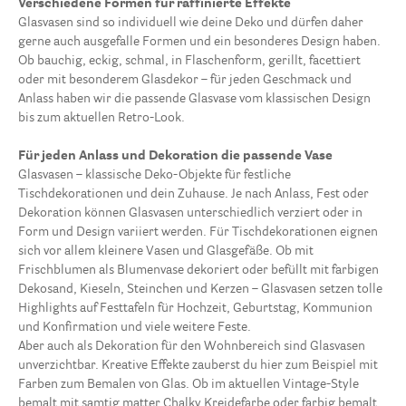
Verschiedene Formen für raffinierte Effekte
Glasvasen sind so individuell wie deine Deko und dürfen daher
gerne auch ausgefalle Formen und ein besonderes Design haben.
Ob bauchig, eckig, schmal, in Flaschenform, gerillt, facettiert
oder mit besonderem Glasdekor – für jeden Geschmack und
Anlass haben wir die passende Glasvase vom klassischen Design
bis zum aktuellen Retro-Look.
Für jeden Anlass und Dekoration die passende Vase
Glasvasen – klassische Deko-Objekte für festliche
Tischdekorationen und dein Zuhause. Je nach Anlass, Fest oder
Dekoration können Glasvasen unterschiedlich verziert oder in
Form und Design variiert werden. Für Tischdekorationen eignen
sich vor allem kleinere Vasen und Glasgefäße. Ob mit
Frischblumen als Blumenvase dekoriert oder befüllt mit farbigen
Dekosand, Kieseln, Steinchen und Kerzen – Glasvasen setzen tolle
Highlights auf Festtafeln für Hochzeit, Geburtstag, Kommunion
und Konfirmation und viele weitere Feste.
Aber auch als Dekoration für den Wohnbereich sind Glasvasen
unverzichtbar. Kreative Effekte zauberst du hier zum Beispiel mit
Farben zum Bemalen von Glas. Ob im aktuellen Vintage-Style
bemalt mit samtig matter Chalky Kreidefarbe oder farbig bemalt