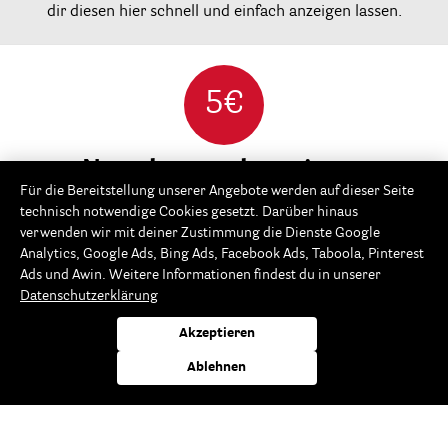
dir diesen hier schnell und einfach anzeigen lassen.
5€
Newsletter abonnieren
Für die Bereitstellung unserer Angebote werden auf dieser Seite
...und 5-Euro Einkaufsgutschein sichern!*
technisch notwendige Cookies gesetzt. Darüber hinaus
verwenden wir mit deiner Zustimmung die Dienste Google
Analytics, Google Ads, Bing Ads, Facebook Ads, Taboola, Pinterest
Ads und Awin. Weitere Informationen findest du in unserer
Datenschutzerklärung
Abonnieren
Akzeptieren
Ja, ich habe die
Datenschutzerklärung
gelesen und akzeptiere diese.
Ablehnen
Mit unserem Newsletter informieren wir dich
regelmäßig über aktuelle Kreativtrends, neue Produkte,
kreative Bastelideen und exklusive Aktionen.