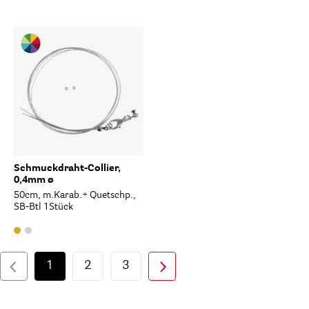
Schmuckdraht-Collier,
0,4mm ø
50cm, m.Karab.+ Quetschp.,
SB-Btl 1Stück
1
2
3