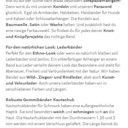
Bist du auf der Suche nach etwas besonders
Strapazierfähigem
?
Dann wirst du mit unseren
Kordeln
und unserem
Paracord
glücklich. Egal ob Armbänder, Halsketten, Halsbänder für Hunde
und Katzen oder Schlüsselanhänger: Die Kordeln aus
Baumwolle
,
Satin
oder
Wachs
halten. Und zusätzlich hast du
eine riesige Farbauswahl. So findest du für jedes deiner
Knot-
und Knüpfprojekte
das richtige Band.
Für den natürlichen Look: Lederbänder
Perfekt für den
Ethno-Look
oder wenn es natürlich bleiben soll.
Lederbänder sind zeitlos. Ein silberfarbiger Anhänger an einem
Band aus Leder verleiht deinem Look das Besondere und steht für
Abenteuer, Freiheit und Verbundenheit mit der Natur. Wir haben
Bänder aus
Wild-, Ziegen- und
Rindleder
, aber auch
Kunst-
und Velourleder
. Auch unsere Lederbänder haben wir in
verschiedenen Farben und Längen.
Robuste Gummibänder: Kautschuk
Kautschukbänder für Schmuck haben eine außergewöhnliche
Haptik. Sie sind besonders
weich
und
schmiegen
sich
an
die
Haut. Die Kautschukbänder mit den Durchmessern 1,25 und 2
mm werden mit einem Verschluss geliefert. Die Länge kannst du