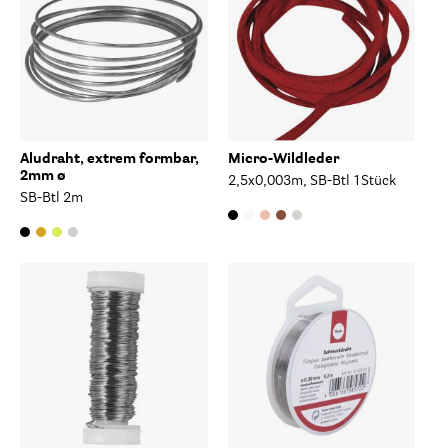
Aludraht, extrem formbar,
Micro-Wildleder
2mm ø
2,5x0,003m, SB-Btl 1Stück
SB-Btl 2m