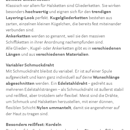
Kautschukbänder
2
Klassisch vor allem für Halsketten sind Gliederketten. Sie wirken
Kordeln
7
besonders
hochwertig
und eignen sich für den
trendigen
Layering-Look
perfekt.
Kugelgliederketten
bestehen aus
Lederbänder
5
zarten, einzelnen kleinen Kügelchen, die bereits fest miteinander
Schmuckdraht
11
verbunden sind.
Ankerketten
werden so genannt, weil sie den massiven
Schiffsketten in ihrer Anordnung nachempfunden sind.
Alle Glieder-, Kugel- oder Ankerketten gibt es in
verschiedenen
Längen
und aus
verschiedenen Materialien
.
Variabler Schmuckdraht
Mit Schmuckdraht bleibst du variabel. Er ist auf einer Spule
aufgewickelt und kann ganz individuell auf deine
Wunschlänge
abgeschnitten
werden. Ein
Edelstahldraht
– gedreht aus
mehreren Edelstahlsträngen – als Schmuckdraht ist äußerst stabil
und reißfest, aber trotzdem sehr flexibel. Meist sind die Drähte,
um Schmuck und Halsketten herzustellen, mit einer dünnen,
flexiblen Schicht
Nylon ummantelt
, damit sie angenehmer auf
der Haut zu tragen sind.
Besonders reißfest: Kordeln