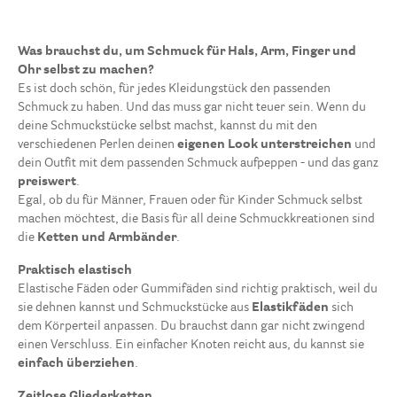
Was brauchst du, um Schmuck für Hals, Arm, Finger und
Ohr selbst zu machen?
Es ist doch schön, für jedes Kleidungstück den passenden
Schmuck zu haben. Und das muss gar nicht teuer sein. Wenn du
deine Schmuckstücke selbst machst, kannst du mit den
verschiedenen Perlen deinen
eigenen Look unterstreichen
und
dein Outfit mit dem passenden Schmuck aufpeppen - und das ganz
preiswert
.
Egal, ob du für Männer, Frauen oder für Kinder Schmuck selbst
machen möchtest, die Basis für all deine Schmuckkreationen sind
die
Ketten und Armbänder
.
Praktisch elastisch
Elastische Fäden oder Gummifäden sind richtig praktisch, weil du
Armreifen
1
sie dehnen kannst und Schmuckstücke aus
Elastikfäden
sich
dem Körperteil anpassen. Du brauchst dann gar nicht zwingend
Colliers
4
einen Verschluss. Ein einfacher Knoten reicht aus, du kannst sie
Elastik- und Gummifäden
9
einfach überziehen
.
Gliederketten
16
Zeitlose Gliederketten