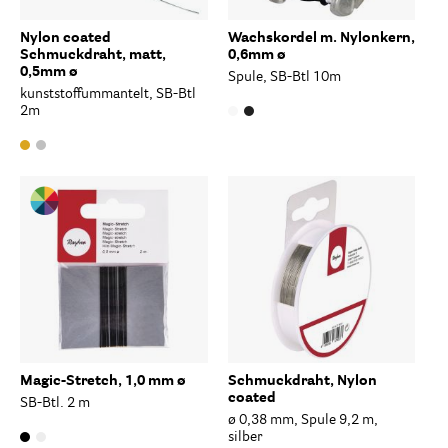
Nylon coated
Wachskordel m. Nylonkern,
Schmuckdraht, matt,
0,6mm ø
0,5mm ø
Spule, SB-Btl 10m
kunststoffummantelt, SB-Btl
2m
Magic-Stretch, 1,0 mm ø
Schmuckdraht, Nylon
coated
SB-Btl. 2 m
ø 0,38 mm, Spule 9,2 m,
silber