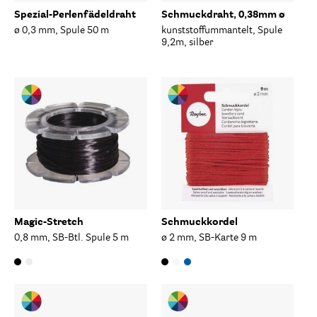
Spezial-Perlenfädeldraht
Schmuckdraht, 0,38mm ø
ø 0,3 mm, Spule 50 m
kunststoffummantelt, Spule
9,2m, silber
Magic-Stretch
Schmuckkordel
0,8 mm, SB-Btl. Spule 5 m
ø 2 mm, SB-Karte 9 m