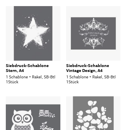
Siebdruck-Schablone
Siebdruck-Schablone
Stern, A4
Vintage Design, A4
1 Schablone + Rakel, SB-Btl
1 Schablone + Rakel, SB-Btl
1Stück
1Stück