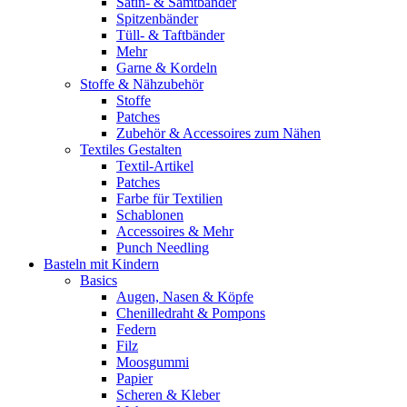
Satin- & Samtbänder
Spitzenbänder
Tüll- & Taftbänder
Mehr
Garne & Kordeln
Stoffe & Nähzubehör
Stoffe
Patches
Zubehör & Accessoires zum Nähen
Textiles Gestalten
Textil-Artikel
Patches
Farbe für Textilien
Schablonen
Accessoires & Mehr
Punch Needling
Basteln mit Kindern
Basics
Augen, Nasen & Köpfe
Chenilledraht & Pompons
Federn
Filz
Moosgummi
Papier
Scheren & Kleber