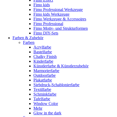
Fimo Effect
Fimo kids
Fimo Professional Werkzeuge
Fimo kids Werkzeuge
Fimo Werkzeuge & Accessoires
Fimo Professional
Fimo Motiv- und Strukturformen
Fimo DIY-Sets
Farben & Zubehör
Farben
Acrylfarbe
Bastelfarbe
Chalky Finish
Kinderfarbe
Künstlerfarbe & Künstlerzubehör
Marmorierfarbe
Outdoorfarbe
Plakatfarbe
Siebdruck-Schablonierfarbe
Textilfarbe
Schminkfarbe
Tafelfarbe
Window Color
Mehr
Glow in the dark