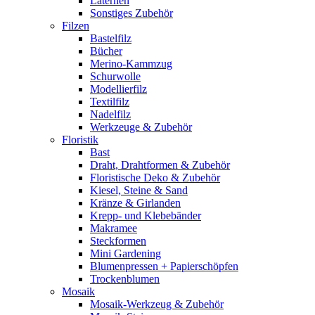
Laternen
Sonstiges Zubehör
Filzen
Bastelfilz
Bücher
Merino-Kammzug
Schurwolle
Modellierfilz
Textilfilz
Nadelfilz
Werkzeuge & Zubehör
Floristik
Bast
Draht, Drahtformen & Zubehör
Floristische Deko & Zubehör
Kiesel, Steine & Sand
Kränze & Girlanden
Krepp- und Klebebänder
Makramee
Steckformen
Mini Gardening
Blumenpressen + Papierschöpfen
Trockenblumen
Mosaik
Mosaik-Werkzeug & Zubehör