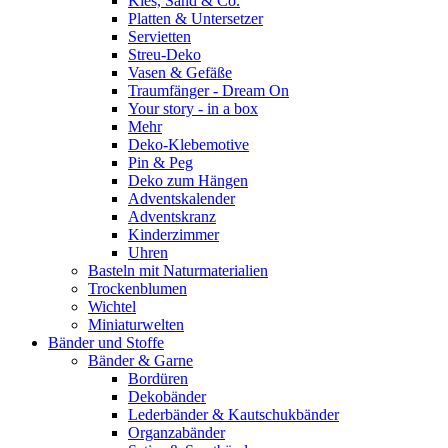
Kies, Sand & Co.
Platten & Untersetzer
Servietten
Streu-Deko
Vasen & Gefäße
Traumfänger - Dream On
Your story - in a box
Mehr
Deko-Klebemotive
Pin & Peg
Deko zum Hängen
Adventskalender
Adventskranz
Kinderzimmer
Uhren
Basteln mit Naturmaterialien
Trockenblumen
Wichtel
Miniaturwelten
Bänder und Stoffe
Bänder & Garne
Bordüren
Dekobänder
Lederbänder & Kautschukbänder
Organzabänder