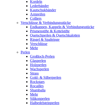
Kordeln
Lederbänder
Kautschukbänder
Armreifen
Colliers
Verschlüsse & Verbindungsstücke
Endkappen, Kappeln & Verbindungsstücke
Prismenstifte & Kettelstifte
Quetschperlen & Quetschkalotten
Ringel & Spaltringe
Verschlüsse
Mehr
Perlen
Großloch-Perlen
Glasperlen
Holzperlen
Wachsperlen
Strass
Gold- & Silberperlen
Rockstars
Rocailles
Shamballa
Mehr
Silikonperlen
Halbedelsteinperlen