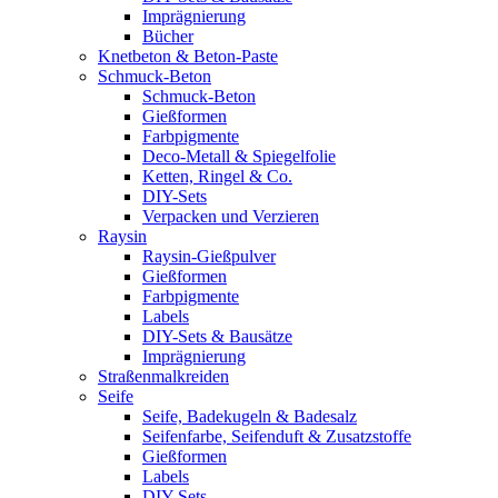
Imprägnierung
Bücher
Knetbeton & Beton-Paste
Schmuck-Beton
Schmuck-Beton
Gießformen
Farbpigmente
Deco-Metall & Spiegelfolie
Ketten, Ringel & Co.
DIY-Sets
Verpacken und Verzieren
Raysin
Raysin-Gießpulver
Gießformen
Farbpigmente
Labels
DIY-Sets & Bausätze
Imprägnierung
Straßenmalkreiden
Seife
Seife, Badekugeln & Badesalz
Seifenfarbe, Seifenduft & Zusatzstoffe
Gießformen
Labels
DIY-Sets