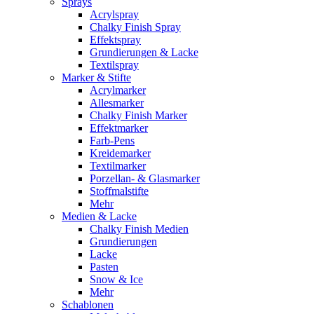
Sprays
Acrylspray
Chalky Finish Spray
Effektspray
Grundierungen & Lacke
Textilspray
Marker & Stifte
Acrylmarker
Allesmarker
Chalky Finish Marker
Effektmarker
Farb-Pens
Kreidemarker
Textilmarker
Porzellan- & Glasmarker
Stoffmalstifte
Mehr
Medien & Lacke
Chalky Finish Medien
Grundierungen
Lacke
Pasten
Snow & Ice
Mehr
Schablonen