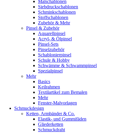
Malschablonen
Siebdruckschablonen
Schminkschablonen
Stoffschablonen
Zubehör & Mehr
Pinsel & Zubehör
Aquarellpinsel
Acryl- & Ölpinsel
Pinsel-Sets
Pinselzubehör
Schablonierpinsel
Schule & Hobby
Schwämme & Schwammpinsel
Spezialpinsel
Mehr
Basics
Keilrahmen
Textilartikel zum Bemalen
Mehr
Fenster-Malvorlagen
Schmuckdesign
Ketten, Armbänder & Co.
Elastik- und Gummifäden
Gliederketten
Schmuckdraht