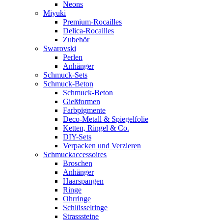
Neons
Miyuki
Premium-Rocailles
Delica-Rocailles
Zubehör
Swarovski
Perlen
Anhänger
Schmuck-Sets
Schmuck-Beton
Schmuck-Beton
Gießformen
Farbpigmente
Deco-Metall & Spiegelfolie
Ketten, Ringel & Co.
DIY-Sets
Verpacken und Verzieren
Schmuckaccessoires
Broschen
Anhänger
Haarspangen
Ringe
Ohrringe
Schlüsselringe
Strasssteine