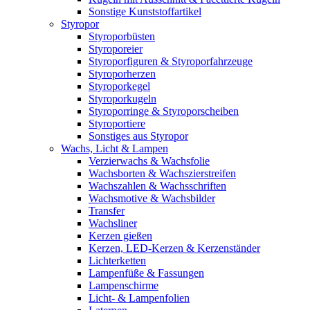
Sonstige Kunststoffartikel
Styropor
Styroporbüsten
Styroporeier
Styroporfiguren & Styroporfahrzeuge
Styroporherzen
Styroporkegel
Styroporkugeln
Styroporringe & Styroporscheiben
Styroportiere
Sonstiges aus Styropor
Wachs, Licht & Lampen
Verzierwachs & Wachsfolie
Wachsborten & Wachszierstreifen
Wachszahlen & Wachsschriften
Wachsmotive & Wachsbilder
Transfer
Wachsliner
Kerzen gießen
Kerzen, LED-Kerzen & Kerzenständer
Lichterketten
Lampenfüße & Fassungen
Lampenschirme
Licht- & Lampenfolien