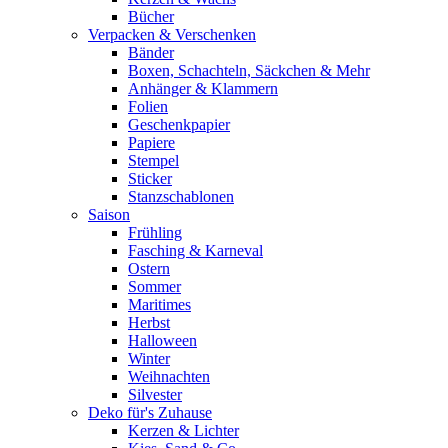
Bücher
Verpacken & Verschenken
Bänder
Boxen, Schachteln, Säckchen & Mehr
Anhänger & Klammern
Folien
Geschenkpapier
Papiere
Stempel
Sticker
Stanzschablonen
Saison
Frühling
Fasching & Karneval
Ostern
Sommer
Maritimes
Herbst
Halloween
Winter
Weihnachten
Silvester
Deko für's Zuhause
Kerzen & Lichter