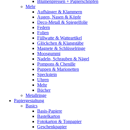
Blumenpressen + Papierschöpfen
Mehr
Aufhänger & Klammern
Augen, Nasen & Köpfe
Deco-Metall & Spiegelfolie
Federn
Folien
Füllwatte & Watteartikel
Glöckchen & Klangstäbe
Magnete & Schlüsselringe
Moosgummi
Nadeln, Schrauben & Nägel
Pompons & Chenille
Puppen & Marionetten
Speckstein
Uhren
Mehr
Bücher
Metallringe
Papiergestaltung
Basics
Basis-Papiere
Bastelkarton
Fotokarton & Tonpapier
Geschenkpapier