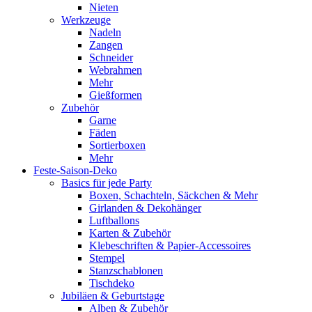
Nieten
Werkzeuge
Nadeln
Zangen
Schneider
Webrahmen
Mehr
Gießformen
Zubehör
Garne
Fäden
Sortierboxen
Mehr
Feste-Saison-Deko
Basics für jede Party
Boxen, Schachteln, Säckchen & Mehr
Girlanden & Dekohänger
Luftballons
Karten & Zubehör
Klebeschriften & Papier-Accessoires
Stempel
Stanzschablonen
Tischdeko
Jubiläen & Geburtstage
Alben & Zubehör