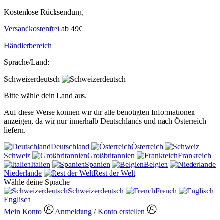
Kostenlose Rücksendung
Versandkostenfrei
ab 49€
Händlerbereich
Sprache/Land:
Schweizerdeutsch
Bitte wähle dein Land aus.
Auf diese Weise können wir dir alle benötigten Informationen
anzeigen, da wir nur innerhalb Deutschlands und nach Österreich
liefern.
Deutschland
Österreich
Schweiz
Großbritannien
Frankreich
Italien
Spanien
Belgien
Niederlande
Rest der Welt
Wähle deine Sprache
Schweizerdeutsch
French
Englisch
Mein Konto
Anmeldung / Konto erstellen