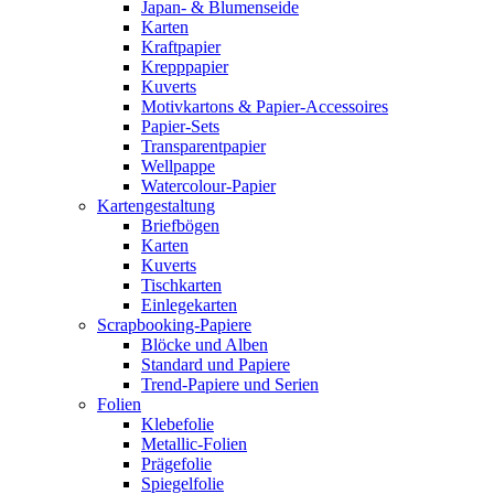
Japan- & Blumenseide
Karten
Kraftpapier
Krepppapier
Kuverts
Motivkartons & Papier-Accessoires
Papier-Sets
Transparentpapier
Wellpappe
Watercolour-Papier
Kartengestaltung
Briefbögen
Karten
Kuverts
Tischkarten
Einlegekarten
Scrapbooking-Papiere
Blöcke und Alben
Standard und Papiere
Trend-Papiere und Serien
Folien
Klebefolie
Metallic-Folien
Prägefolie
Spiegelfolie