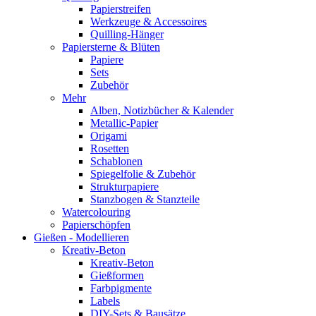
Papierstreifen
Werkzeuge & Accessoires
Quilling-Hänger
Papiersterne & Blüten
Papiere
Sets
Zubehör
Mehr
Alben, Notizbücher & Kalender
Metallic-Papier
Origami
Rosetten
Schablonen
Spiegelfolie & Zubehör
Strukturpapiere
Stanzbogen & Stanzteile
Watercolouring
Papierschöpfen
Gießen - Modellieren
Kreativ-Beton
Kreativ-Beton
Gießformen
Farbpigmente
Labels
DIY-Sets & Bausätze