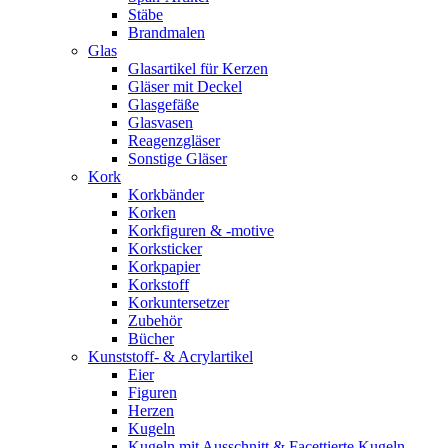
Stäbe
Brandmalen
Glas
Glasartikel für Kerzen
Gläser mit Deckel
Glasgefäße
Glasvasen
Reagenzgläser
Sonstige Gläser
Kork
Korkbänder
Korken
Korkfiguren & -motive
Korksticker
Korkpapier
Korkstoff
Korkuntersetzer
Zubehör
Bücher
Kunststoff- & Acrylartikel
Eier
Figuren
Herzen
Kugeln
Kugeln mit Ausschnitt & Facettierte Kugeln