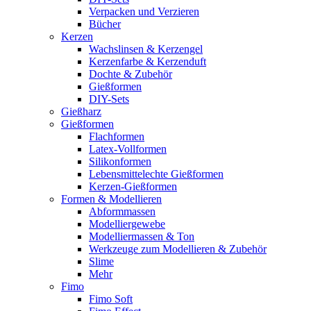
Verpacken und Verzieren
Bücher
Kerzen
Wachslinsen & Kerzengel
Kerzenfarbe & Kerzenduft
Dochte & Zubehör
Gießformen
DIY-Sets
Gießharz
Gießformen
Flachformen
Latex-Vollformen
Silikonformen
Lebensmittelechte Gießformen
Kerzen-Gießformen
Formen & Modellieren
Abformmassen
Modelliergewebe
Modelliermassen & Ton
Werkzeuge zum Modellieren & Zubehör
Slime
Mehr
Fimo
Fimo Soft