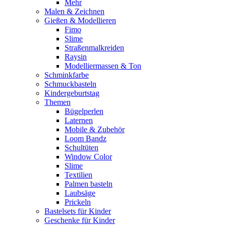
Mehr
Malen & Zeichnen
Gießen & Modellieren
Fimo
Slime
Straßenmalkreiden
Raysin
Modelliermassen & Ton
Schminkfarbe
Schmuckbasteln
Kindergeburtstag
Themen
Bügelperlen
Laternen
Mobile & Zubehör
Loom Bandz
Schultüten
Window Color
Slime
Textilien
Palmen basteln
Laubsäge
Prickeln
Bastelsets für Kinder
Geschenke für Kinder