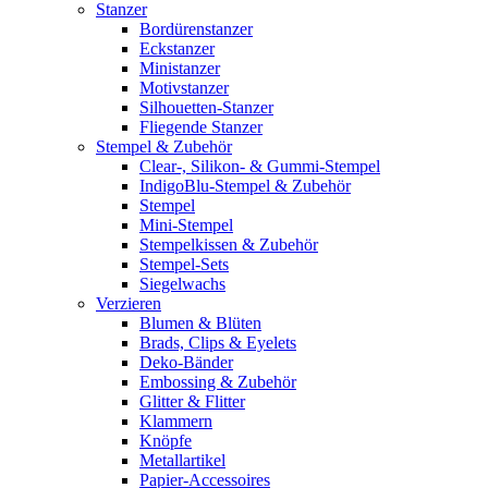
Stanzer
Bordürenstanzer
Eckstanzer
Ministanzer
Motivstanzer
Silhouetten-Stanzer
Fliegende Stanzer
Stempel & Zubehör
Clear-, Silikon- & Gummi-Stempel
IndigoBlu-Stempel & Zubehör
Stempel
Mini-Stempel
Stempelkissen & Zubehör
Stempel-Sets
Siegelwachs
Verzieren
Blumen & Blüten
Brads, Clips & Eyelets
Deko-Bänder
Embossing & Zubehör
Glitter & Flitter
Klammern
Knöpfe
Metallartikel
Papier-Accessoires