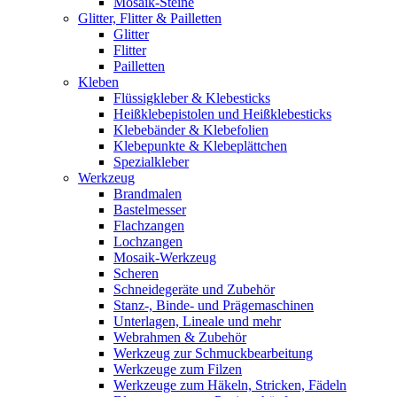
Mosaik-Steine
Glitter, Flitter & Pailletten
Glitter
Flitter
Pailletten
Kleben
Flüssigkleber & Klebesticks
Heißklebepistolen und Heißklebesticks
Klebebänder & Klebefolien
Klebepunkte & Klebeplättchen
Spezialkleber
Werkzeug
Brandmalen
Bastelmesser
Flachzangen
Lochzangen
Mosaik-Werkzeug
Scheren
Schneidegeräte und Zubehör
Stanz-, Binde- und Prägemaschinen
Unterlagen, Lineale und mehr
Webrahmen & Zubehör
Werkzeug zur Schmuckbearbeitung
Werkzeuge zum Filzen
Werkzeuge zum Häkeln, Stricken, Fädeln