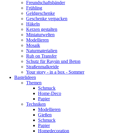
Freundschaftsbänder
Frühling
Geldgeschenke
Geschenke verpacken
Häkeln
Kerzen gestalten
Miniaturwelten
Modellieren
Mosaik
Naturmaterialien
Rub on Transfer
Schutz für Raysin und Beton
Straßenmalkreide
Your story - in a box - Sommer
Bastelideen
Themen
Schmuck
Home-Deco
Papier
Techniken
Modellieren
Gießen
Schmuck
Papier
Homedecoration