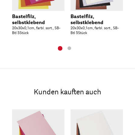
Bastelfilz,
Bastelfilz,
Me
selbstklebend
selbstklebend
Po
20x30x0,1cm, farbl. sort., SB-
20x30x0,1cm, farbl. sort., SB-
Far
Btl 5Stück
Btl 5Stück
50S
Kunden kauften auch