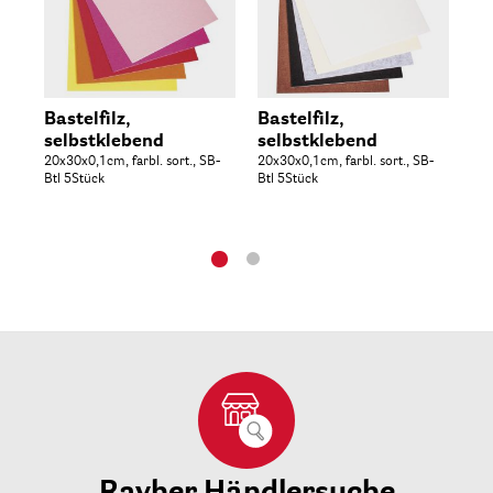
Bastelfilz,
Bastelfilz,
Pa
selbstklebend
selbstklebend
50
20x30x0,1cm, farbl. sort., SB-
20x30x0,1cm, farbl. sort., SB-
Btl 5Stück
Btl 5Stück
Rayher Händlersuche