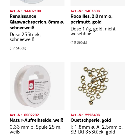
Art.-Nr. 14402100
Art.-Nr. 1407506
Renaissance
Rocailles, 2,0 mm ø,
Glaswachsperlen, 8mm ø,
perlmutt, gold
schneeweiß
Dose 17g, gold, nicht
waschbar
Dose 25Stück,
schneeweiß
(16 Stück)
(17 Stück)
Art.-Nr. 8902202
Art.-Nr. 2225406
Natur-Aufreihseide, weiß
Quetschperle, gold
0,33 mm ø, Spule 25 m,
I: 1,8mm ø, A: 2,5mm ø,
weiß
SB-Btl 35Stück, gold