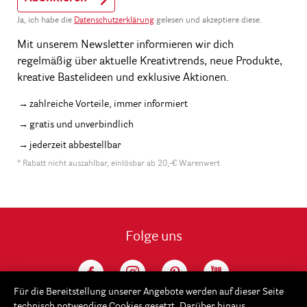
Ja, ich habe die
Datenschutzerklärung
gelesen und akzeptiere diese.
Mit unserem Newsletter informieren wir dich
regelmäßig über aktuelle Kreativtrends, neue Produkte,
kreative Bastelideen und exklusive Aktionen.
zahlreiche Vorteile, immer informiert
gratis und unverbindlich
jederzeit abbestellbar
* Rabatt nicht auszahlbar, einlösbar ab 20,-€ Warenwert
Folge uns
Für die Bereitstellung unserer Angebote werden auf dieser Seite
technisch notwendige Cookies gesetzt. Darüber hinaus