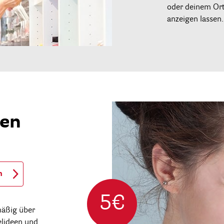
oder deinem Ort 
anzeigen lassen.
ren
n
5€
mäßig über
elideen und