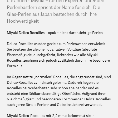
die andere! Miyuki – für den Experten unter den
Perlenbastlern spricht der Name für sich. Die
Glas-Perlen aus Japan bestechen durch ihre
Hochwertigkeit
Miyuki Delica Rocailles – opak = nicht durchsichtige Perlen
Delica-Rocailles wurden gezielt zum Perlenweben entwickelt.
Sie besitzen die gleichen qualitativen Vorzüge (absolute
Ebenmäßigkeit, durchgefärbt, lichtecht) wie alle Miyuki
Rocailles, zeichnen sich jedoch zusätzlich durch ihre besondere
Form aus.
Im Gegensatz zu „normalen“ Rocailles, die abgerundet sind, sind
Delica-Rocailles zylindrisch geformt. Dadurch liegen die
Rocailles bei Webarbeiten sehr schön aneinander und es
entsteht eine fühlbar ebenmäßige Oberfläche. Aufgrund ihrer
Gleichmäßigkeit und besonderen Form werden Delica-Rocailles
auch gerne für die Perlen- und Gobelinstickerei verwendet.
Miyuki Delica-Rocailles mit 2,2 mm ø bekommst sie in