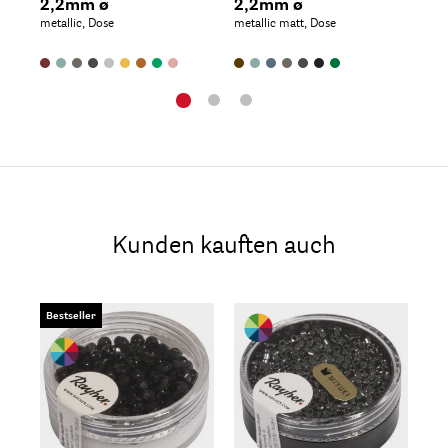
2,2mm ø
2,2mm ø
1,
metallic, Dose
metallic matt, Dose
met
Kunden kauften auch
Bestseller