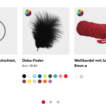
chichtet,
Deko-Feder
Wollkordel mit J
8mm ø
8cm, SB-Btl