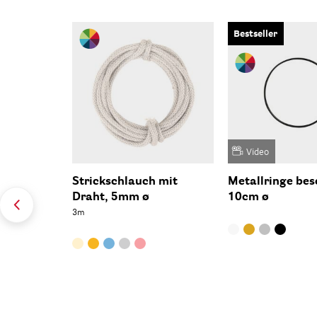
Bestseller
Video
Strickschlauch mit
Metallringe bes
Draht, 5mm ø
10cm ø
3m