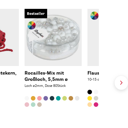
Bestseller
utekern,
Rocailles-Mix mit
Flauschfeder
Großloch, 5,5mm ø
10-15 cm, SB-Btl. 15 Stüc
Loch ø2mm, Dose 80Stück