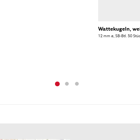
Wattekugeln, we
12 mm ø, SB-Btl. 50 Stü