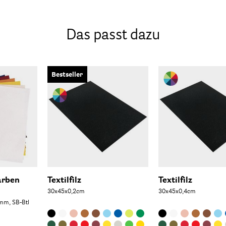
Das passt dazu
Bestseller
arben
Textilfilz
Textilfilz
30x45x0,2cm
30x45x0,4cm
mm, SB-Btl